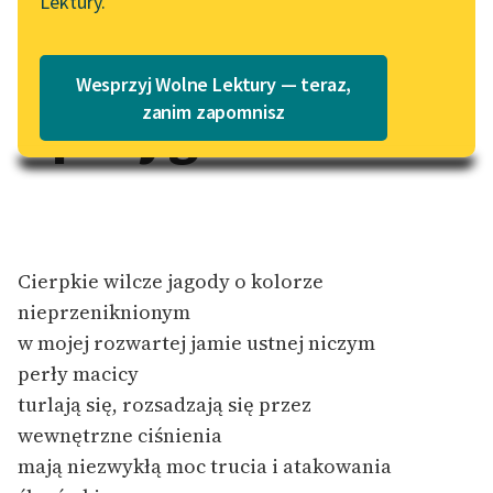
Lektury.
Strojne
Katalog
Blog
Katalog w formacie PDF
Wesprzyj Wolne Lektury — teraz,
przygotowania
Lektury szkolne i klasyka
zanim zapomnisz
literatury do słuchania dla
uczennic i uczniów z
niepełnosprawnościami
E-kolekcja lektur
szkolnych i literatury do
Cierpkie wilcze jagody o kolorze
słuchania dla uczennic i
nieprzeniknionym
uczniów z
niepełnosprawnościami
w mojej rozwartej jamie ustnej niczym
perły macicy
Feministyczne inspiracje.
turlają się, rozsadzają się przez
Popularyzacja
wewnętrzne ciśnienia
skandynawskiej literatury
feministycznej
mają niezwykłą moc trucia i atakowania