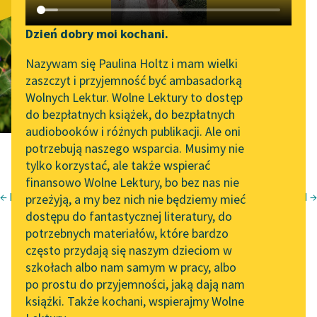
Pieśń pierwsza.
Katalog DAISY
Zgłoś brak utworu
Strojne
Podkasty o książkach
Dzień dobry moi kochani.
Aktualności
Narzędzia
Nazywam się Paulina Holtz i mam wielki
przygotowania
zaszczyt i przyjemność być ambasadorką
„Prokurator Alicja Horn”
Mapa Wolnych Lektur
Wolnych Lektur. Wolne Lektury to dostęp
do słuchania
do bezpłatnych książek, do bezpłatnych
Leśmianator
audiobooków i różnych publikacji. Ale oni
Byliśmy częścią AI Impact
potrzebują naszego wsparcia. Musimy nie
Przewodnik dla piszących i
Lab
tylko korzystać, ale także wspierać
czytających
finansowo Wolne Lektury, bo bez nas nie
Zapraszamy na spotkanie
← Pieśń zerowa. Usprawiedliwienie
Pieśń druga. Rebus I →
przeżyją, a my bez nich nie będziemy mieć
online z tłumaczkami
Bianka Rolando
dostępu do fantastycznej literatury, do
literatury skandynawskiej
API
Biała książka
potrzebnych materiałów, które bardzo
Spotkanie z Katarzyną
OAI-PMH
często przydają się naszym dzieciom w
Niebo
Tunkiel w Oslo
szkołach albo nam samym w pracy, albo
Pieśń pierwsza.
Widget Wolnych Lektur
po prostu do przyjemności, jaką dają nam
102. lata temu zmarł
książki. Także kochani, wspierajmy Wolne
Przypisy
Joseph Conrad