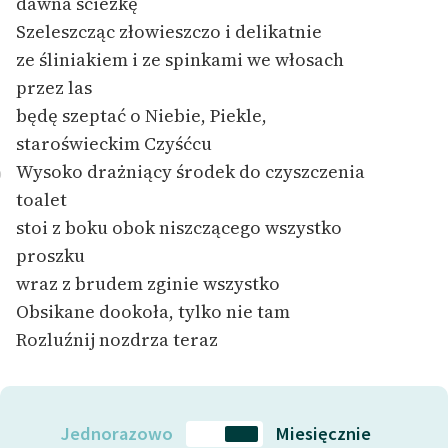
dawna ścieżkę
Szeleszcząc złowieszczo i delikatnie
ze śliniakiem i ze spinkami we włosach
przez las
będę szeptać o Niebie, Piekle,
staroświeckim Czyśćcu
Wysoko drażniący środek do czyszczenia
0
toalet
stoi z boku obok niszczącego wszystko
proszku
wraz z brudem zginie wszystko
Obsikane dookoła, tylko nie tam
Rozluźnij nozdrza teraz
Jednorazowo
Miesięcznie