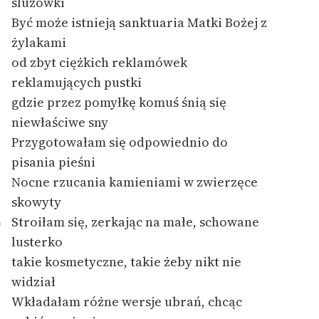
śluzówki
Ręce pełne poezji
Być może istnieją sanktuaria Matki Bożej z
Kolekcje edukacyjne
żylakami
twórców przechodzących
od zbyt ciężkich reklamówek
do domeny publicznej,
reklamujących pustki
lektur szkolnych oraz
gdzie przez pomyłkę komuś śnią się
Starego Testamentu
niewłaściwe sny
Odkurzamy bohaterów
Przygotowałam się odpowiednio do
pisania pieśni
Szkoła Poezji Wolnych
Lektur
Nocne rzucania kamieniami w zwierzęce
skowyty
O nas
Stroiłam się, zerkając na małe, schowane
0
Kontakt
lusterko
takie kosmetyczne, takie żeby nikt nie
O projekcie
widział
Zespół
Wkładałam różne wersje ubrań, chcąc