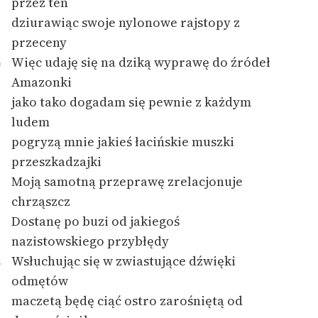
przez ten
dziurawiąc swoje nylonowe rajstopy z
przeceny
Więc udaję się na dziką wyprawę do źródeł
0
Amazonki
jako tako dogadam się pewnie z każdym
ludem
pogryzą mnie jakieś łacińskie muszki
przeszkadzajki
Moją samotną przeprawę zrelacjonuje
chrząszcz
Dostanę po buzi od jakiegoś
nazistowskiego przybłędy
Wsłuchując się w zwiastujące dźwięki
5
odmętów
maczetą będę ciąć ostro zarośniętą od