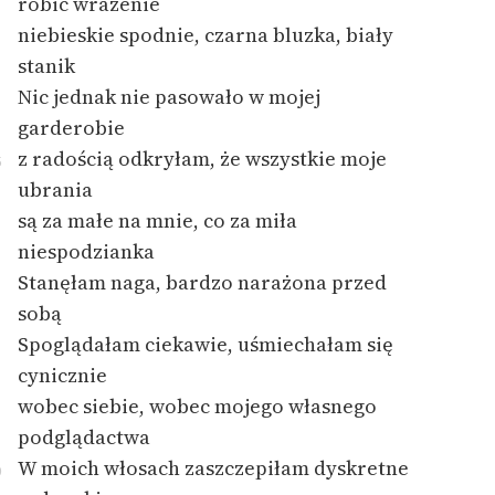
robić wrażenie
niebieskie spodnie, czarna bluzka, biały
Zasady wykorzystania
stanik
Wolnych Lektur
Nic jednak nie pasowało w mojej
Logotypy
garderobie
z radością odkryłam, że wszystkie moje
Materiały promocyjne
5
ubrania
Polityka prywatności
są za małe na mnie, co za miła
niespodzianka
Regulamin biblioteki
Stanęłam naga, bardzo narażona przed
Dane fundacji i
sobą
sprawozdania finansowe
Spoglądałam ciekawie, uśmiechałam się
Regulamin darowizn
cynicznie
wobec siebie, wobec mojego własnego
Informacja o treściach
podglądactwa
wrażliwych
W moich włosach zaszczepiłam dyskretne
0
Deklaracja dostępności