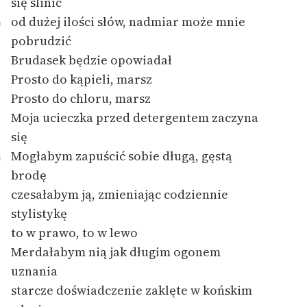
się ślinić
od dużej ilości słów, nadmiar może mnie
0
pobrudzić
Brudasek będzie opowiadał
Prosto do kąpieli, marsz
Prosto do chloru, marsz
Moja ucieczka przed detergentem zaczyna
się
Mogłabym zapuścić sobie długą, gęstą
5
brodę
czesałabym ją, zmieniając codziennie
stylistykę
to w prawo, to w lewo
Merdałabym nią jak długim ogonem
uznania
starcze doświadczenie zaklęte w końskim