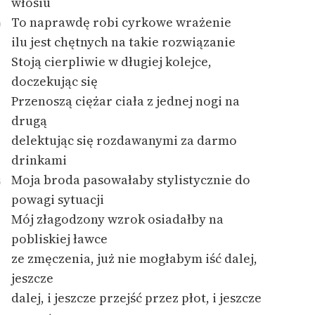
włosiu
To naprawdę robi cyrkowe wrażenie
0
ilu jest chętnych na takie rozwiązanie
Stoją cierpliwie w długiej kolejce,
doczekując się
Przenoszą ciężar ciała z jednej nogi na
drugą
delektując się rozdawanymi za darmo
drinkami
Moja broda pasowałaby stylistycznie do
5
powagi sytuacji
Mój złagodzony wzrok osiadałby na
pobliskiej ławce
ze zmęczenia, już nie mogłabym iść dalej,
jeszcze
dalej, i jeszcze przejść przez płot, i jeszcze