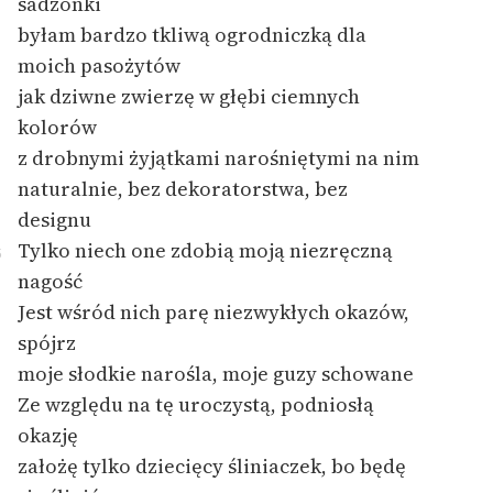
sadzonki
byłam bardzo tkliwą ogrodniczką dla
moich pasożytów
jak dziwne zwierzę w głębi ciemnych
kolorów
z drobnymi żyjątkami narośniętymi na nim
naturalnie, bez dekoratorstwa, bez
designu
Tylko niech one zdobią moją niezręczną
5
nagość
Jest wśród nich parę niezwykłych okazów,
spójrz
moje słodkie narośla, moje guzy schowane
Ze względu na tę uroczystą, podniosłą
okazję
założę tylko dziecięcy śliniaczek, bo będę