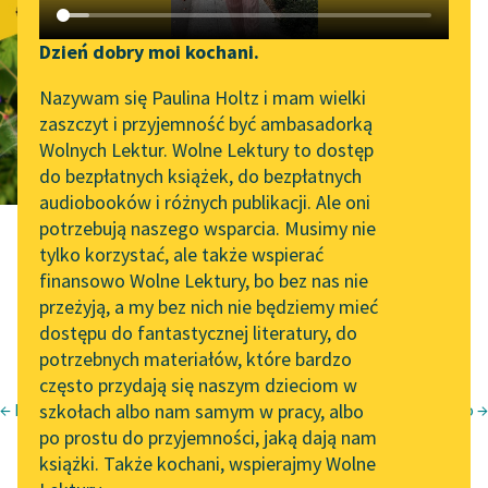
Pieśń piąta.
Katalog DAISY
Zgłoś brak utworu
Pierwszy
Podkasty o książkach
Dzień dobry moi kochani.
Aktualności
Narzędzia
Nazywam się Paulina Holtz i mam wielki
kawałek o
zaszczyt i przyjemność być ambasadorką
„Prokurator Alicja Horn”
Mapa Wolnych Lektur
Wolnych Lektur. Wolne Lektury to dostęp
najbardziej
do słuchania
do bezpłatnych książek, do bezpłatnych
Leśmianator
audiobooków i różnych publikacji. Ale oni
łagodnych
Byliśmy częścią AI Impact
potrzebują naszego wsparcia. Musimy nie
Przewodnik dla piszących i
Lab
tylko korzystać, ale także wspierać
krawędziach
czytających
finansowo Wolne Lektury, bo bez nas nie
Zapraszamy na spotkanie
przeżyją, a my bez nich nie będziemy mieć
online z tłumaczkami
dostępu do fantastycznej literatury, do
literatury skandynawskiej
API
potrzebnych materiałów, które bardzo
Spotkanie z Katarzyną
OAI-PMH
często przydają się naszym dzieciom w
Tunkiel w Oslo
← Pieśń czwarta. Love will tear us apart
szkołach albo nam samym w pracy, albo
Pieśń szósta. Ośrodek wypoczynkowy z kokosem w logo →
Bianka Rolando
Widget Wolnych Lektur
po prostu do przyjemności, jaką dają nam
102. lata temu zmarł
książki. Także kochani, wspierajmy Wolne
Biała książka
Przypisy
Joseph Conrad