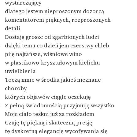
wystarczający
dlatego jestem nieproszonym dozorcą
komentatorem pięknych, rozproszonych
detali
Dostaję grosze od zgarbionych ludzi
dzięki temu co dzień jem czerstwy chleb
0
piję najtańsze, wiśniowe wino
w plastikowo-kryształowym kielichu
uwielbienia
Toczą mnie w środku jakieś nieznane
choroby
których objawów ciągle oczekuję
Z pełną świadomością przyjmuję wszystko
5
Moje ciało tęskni już za rozkładem
Czuję tę piękną i skuteczną presję
tę dyskretną elegancję wycofywania się