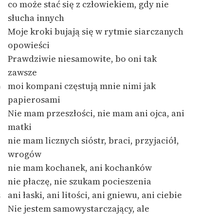
co może stać się z człowiekiem, gdy nie
słucha innych
Moje kroki bujają się w rytmie siarczanych
opowieści
Prawdziwie niesamowite, bo oni tak
zawsze
moi kompani częstują mnie nimi jak
0
papierosami
Nie mam przeszłości, nie mam ani ojca, ani
matki
nie mam licznych sióstr, braci, przyjaciół,
wrogów
nie mam kochanek, ani kochanków
nie płaczę, nie szukam pocieszenia
ani łaski, ani litości, ani gniewu, ani ciebie
5
Nie jestem samowystarczający, ale