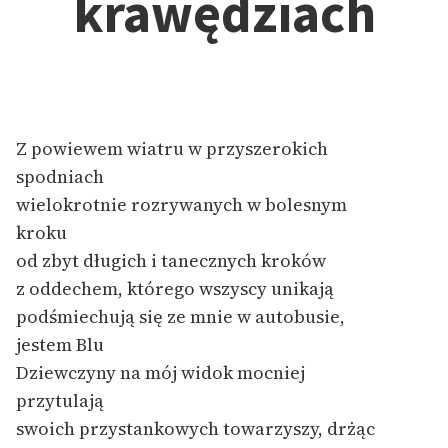
krawędziach
Ręce pełne poezji
Kolekcje edukacyjne
twórców przechodzących
do domeny publicznej,
lektur szkolnych oraz
Z powiewem wiatru w przyszerokich
Starego Testamentu
spodniach
Odkurzamy bohaterów
wielokrotnie rozrywanych w bolesnym
Szkoła Poezji Wolnych
kroku
Lektur
od zbyt długich i tanecznych kroków
z oddechem, którego wszyscy unikają
O nas
podśmiechują się ze mnie w autobusie,
Kontakt
jestem Blu
Dziewczyny na mój widok mocniej
O projekcie
przytulają
Zespół
swoich przystankowych towarzyszy, drżąc