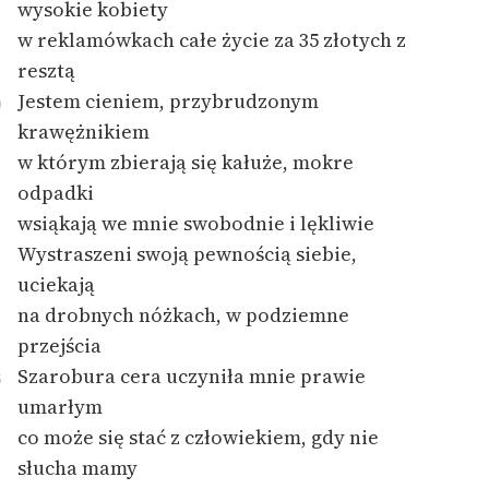
wysokie kobiety
w reklamówkach całe życie za 35 złotych z
resztą
Jestem cieniem, przybrudzonym
0
krawężnikiem
w którym zbierają się kałuże, mokre
odpadki
wsiąkają we mnie swobodnie i lękliwie
Wystraszeni swoją pewnością siebie,
uciekają
na drobnych nóżkach, w podziemne
przejścia
Szarobura cera uczyniła mnie prawie
5
umarłym
co może się stać z człowiekiem, gdy nie
słucha mamy