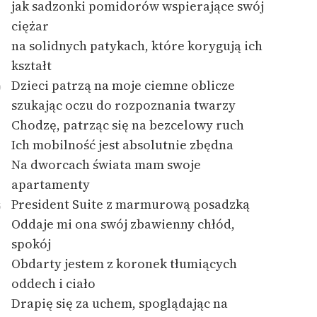
jak sadzonki pomidorów wspierające swój
ciężar
Zasady wykorzystania
na solidnych patykach, które korygują ich
Wolnych Lektur
kształt
Logotypy
Dzieci patrzą na moje ciemne oblicze
0
Materiały promocyjne
szukając oczu do rozpoznania twarzy
Chodzę, patrząc się na bezcelowy ruch
Polityka prywatności
Ich mobilność jest absolutnie zbędna
Regulamin biblioteki
Na dworcach świata mam swoje
apartamenty
Dane fundacji i
President Suite z marmurową posadzką
sprawozdania finansowe
5
Oddaje mi ona swój zbawienny chłód,
Regulamin darowizn
spokój
Informacja o treściach
Obdarty jestem z koronek tłumiących
wrażliwych
oddech i ciało
Drapię się za uchem, spoglądając na
Deklaracja dostępności