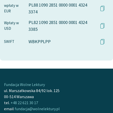
PL88 1090 2851 0000 0001 4324
wpłaty w
EUR
3374
PL82 1090 2851 0000 0001 4324
Wpłaty w
USD
3385
WBKPPLPP
SWIFT
Fundacja Wolne Lektury
ul. Marszałkowska 84/92 lok. 125
00-514 Warszawa
tel.
+48 22 621 30 17
email
fundacja@wolnelektury.pl