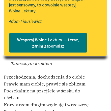
Pieśń
jest sensowny, to dowolnie wesprzyj
Katalog
Blog
Wolne Lektury.
Katalog w formacie PDF
Adam Fidusiewicz
przejściowa
Lektury szkolne i klasyka
literatury do słuchania dla
uczennic i uczniów z
Wesprzyj Wolne Lektury — teraz,
niepełnosprawnościami
zanim zapomnisz
E-kolekcja lektur
szkolnych i literatury do
Tanecznym krokiem
słuchania dla uczennic i
uczniów z
niepełnosprawnościami
Przechodzenia, dochodzenia do ciebie
Prawie mam ciebie, prawie się zbliżam
Feministyczne inspiracje.
Poczekalnie na przejście w ścisku do
Popularyzacja
uścisku
skandynawskiej literatury
feministycznej
Korytarzem długim wędruję i wrzeszczę