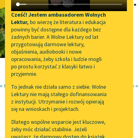
Pieśń czternasta.
Katalog DAISY
Zgłoś brak utworu
Pieśń
Podkasty o książkach
Cześć! Jestem ambasadorem Wolnych
Lektur,
bo wierzę że literatura i edukacja
Aktualności
Narzędzia
przejściowa
powinny być dostępne dla każdego bez
żadnych barier. A Wolne Lektury od lat
„Prokurator Alicja Horn”
Mapa Wolnych Lektur
przygotowują darmowe lektury,
do słuchania
objaśnienia, audiobooki i nowe
Leśmianator
opracowania, żeby szkoła i ludzie mogli
Byliśmy częścią AI Impact
Przewodnik dla piszących i
po prostu korzystać z klasyki łatwo i
Lab
czytających
przyjemnie.
Zapraszamy na spotkanie
← Pieśń trzynasta. Pocałunek na dobranoc
Pieśń piętnasta. Dziewica z czerwonymi uszami na plaży →
To jednak nie działa samo z siebie. Wolne
online z tłumaczkami
Bianka Rolando
Lektury nie mają stałego dofinansowania
literatury skandynawskiej
API
Biała książka
z instytucji. Utrzymanie i rozwój opierają
Spotkanie z Katarzyną
OAI-PMH
się na wnioskach i projektach.
Niebo
Tunkiel w Oslo
Pieśń czternasta.
Widget Wolnych Lektur
Dlatego wspólne wsparcie jest kluczowe,
102. lata temu zmarł
żeby móc działać stabilnie. Jeżeli
Przypisy
Joseph Conrad
uważasz, że darmowy dostęp do książek