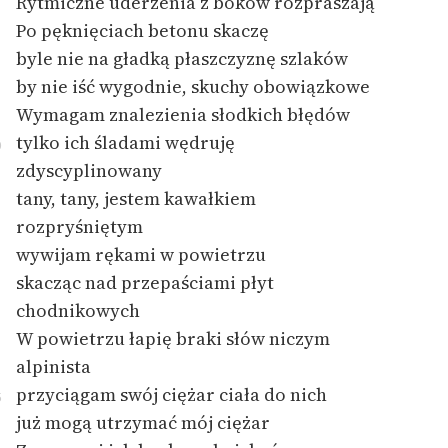
Rytmiczne uderzenia z boków rozpraszają
Ręce pełne poezji
Po pęknięciach betonu skaczę
Kolekcje edukacyjne
byle nie na gładką płaszczyznę szlaków
twórców przechodzących
by nie iść wygodnie, skuchy obowiązkowe
do domeny publicznej,
Wymagam znalezienia słodkich błędów
lektur szkolnych oraz
tylko ich śladami wędruję
0
Starego Testamentu
zdyscyplinowany
Odkurzamy bohaterów
tany, tany, jestem kawałkiem
rozpryśniętym
Szkoła Poezji Wolnych
Lektur
wywijam rękami w powietrzu
skacząc nad przepaściami płyt
O nas
chodnikowych
W powietrzu łapię braki słów niczym
Kontakt
alpinista
O projekcie
przyciągam swój ciężar ciała do nich
5
Zespół
już mogą utrzymać mój ciężar