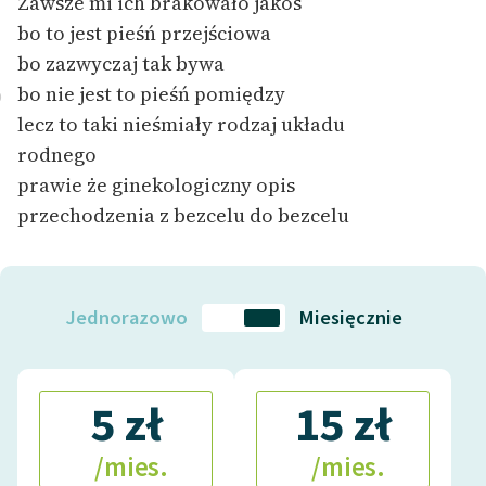
Zawsze mi ich brakowało jakoś
bo to jest pieśń przejściowa
Zasady wykorzystania
bo zazwyczaj tak bywa
Wolnych Lektur
bo nie jest to pieśń pomiędzy
0
Logotypy
lecz to taki nieśmiały rodzaj układu
rodnego
Materiały promocyjne
prawie że ginekologiczny opis
Polityka prywatności
przechodzenia z bezcelu do bezcelu
Regulamin biblioteki
Dane fundacji i
sprawozdania finansowe
Jednorazowo
Miesięcznie
Regulamin darowizn
Informacja o treściach
5 zł
15 zł
wrażliwych
/mies.
/mies.
Deklaracja dostępności