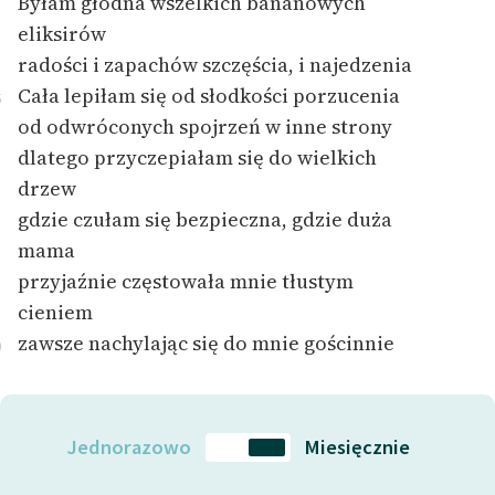
Byłam głodna wszelkich bananowych
eliksirów
radości i zapachów szczęścia, i najedzenia
Cała lepiłam się od słodkości porzucenia
5
od odwróconych spojrzeń w inne strony
dlatego przyczepiałam się do wielkich
drzew
gdzie czułam się bezpieczna, gdzie duża
mama
przyjaźnie częstowała mnie tłustym
cieniem
zawsze nachylając się do mnie gościnnie
0
Jednorazowo
Miesięcznie