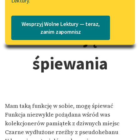
Lektury.
piąta. Bambola z
Katalog
Blog
Katalog w formacie PDF
Wesprzyj Wolne Lektury — teraz,
funkcją
Lektury szkolne i klasyka
zanim zapomnisz
literatury do słuchania dla
uczennic i uczniów z
niepełnosprawnościami
śpiewania
E-kolekcja lektur
szkolnych i literatury do
słuchania dla uczennic i
uczniów z
niepełnosprawnościami
Mam taką funkcję w sobie, mogę śpiewać
Feministyczne inspiracje.
Funkcja niezwykle pożądana wśród was
Popularyzacja
kolekcjonerów pamiątek z dziwnych miejsc
skandynawskiej literatury
feministycznej
Czarne wydłużone rzeźby z pseudohebanu