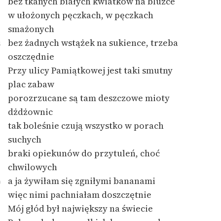
bez tkanych białych kwiatków na bluzce
w ułożonych pęczkach, w pęczkach
Zasady wykorzystania
smażonych
Wolnych Lektur
bez żadnych wstążek na sukience, trzeba
5
Logotypy
oszczędnie
Przy ulicy Pamiątkowej jest taki smutny
Materiały promocyjne
plac zabaw
Polityka prywatności
porozrzucane są tam deszczowe mioty
dżdżownic
Regulamin biblioteki
tak boleśnie czują wszystko w porach
Dane fundacji i
suchych
sprawozdania finansowe
braki opiekunów do przytuleń, choć
Regulamin darowizn
chwilowych
a ja żywiłam się zgniłymi bananami
0
Informacja o treściach
więc nimi pachniałam doszczętnie
wrażliwych
Mój głód był największy na świecie
Deklaracja dostępności