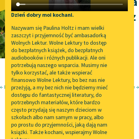
Pieśń trzydziesta
Katalog DAISY
Zgłoś brak utworu
piąta. Bambola z
Podkasty o książkach
Dzień dobry moi kochani.
Aktualności
Narzędzia
Nazywam się Paulina Holtz i mam wielki
funkcją
zaszczyt i przyjemność być ambasadorką
„Prokurator Alicja Horn”
Mapa Wolnych Lektur
Wolnych Lektur. Wolne Lektury to dostęp
śpiewania
do słuchania
do bezpłatnych książek, do bezpłatnych
Leśmianator
audiobooków i różnych publikacji. Ale oni
Byliśmy częścią AI Impact
potrzebują naszego wsparcia. Musimy nie
Przewodnik dla piszących i
Lab
tylko korzystać, ale także wspierać
czytających
finansowo Wolne Lektury, bo bez nas nie
Zapraszamy na spotkanie
← Pieśń trzydziesta czwarta. Blu spotyka czarną Bambolę
przeżyją, a my bez nich nie będziemy mieć
Pieśń trzydziesta szósta. Bambola traci swe funkcje →
online z tłumaczkami
Bianka Rolando
dostępu do fantastycznej literatury, do
literatury skandynawskiej
API
potrzebnych materiałów, które bardzo
Biała książka
Spotkanie z Katarzyną
OAI-PMH
często przydają się naszym dzieciom w
Niebo
Tunkiel w Oslo
szkołach albo nam samym w pracy, albo
Pieśń trzydziesta
Widget Wolnych Lektur
po prostu do przyjemności, jaką dają nam
102. lata temu zmarł
książki. Także kochani, wspierajmy Wolne
Przypisy
Joseph Conrad