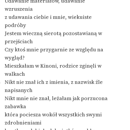
Udawanie materiałów, udawanie
Ręce pełne poezji
wzruszenia
Kolekcje edukacyjne
z udawania ciebie i mnie, wiekuiste
twórców przechodzących
podróby
do domeny publicznej,
Jestem wieczną sierotą pozostawianą w
lektur szkolnych oraz
przejściach
Starego Testamentu
Czy ktoś mnie przygarnie ze względu na
Odkurzamy bohaterów
wygląd?
Mieszkałam w Kinoni, rodzice zginęli w
Szkoła Poezji Wolnych
Lektur
walkach
Nikt nie znał ich z imienia, z nazwisk źle
0
O nas
napisanych
Nikt mnie nie znał, leżałam jak porzucona
Kontakt
zabawka
O projekcie
która pociesza wokół wszystkich swymi
Zespół
zdrobnieniami