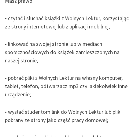
Masz prawo:
Ręce pełne poezji
Kolekcje edukacyjne
• czytać i słuchać książki z Wolnych Lektur, korzystając
twórców przechodzących
ze strony internetowej lub z aplikacji mobilnej;
do domeny publicznej,
lektur szkolnych oraz
• linkować na swojej stronie lub w mediach
Starego Testamentu
społecznościowych do książek zamieszczonych na
Odkurzamy bohaterów
naszej stronie;
Szkoła Poezji Wolnych
Lektur
• pobrać pliki z Wolnych Lektur na własny komputer,
tablet, telefon, odtwarzacz mp3 czy jakiekolwiek inne
O nas
urządzenie;
Kontakt
• wysłać studentom link do Wolnych Lektur lub plik
O projekcie
pobrany ze strony jako część pracy domowej;
Zespół