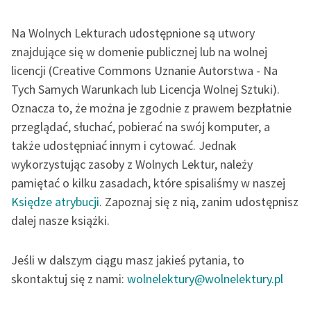
Katalog DAISY
Zgłoś brak utworu
Podkasty o książkach
Na Wolnych Lekturach udostępnione są utwory
znajdujące się w domenie publicznej lub na wolnej
Aktualności
Narzędzia
licencji (Creative Commons Uznanie Autorstwa - Na
Tych Samych Warunkach lub Licencja Wolnej Sztuki).
„Prokurator Alicja Horn”
Mapa Wolnych Lektur
do słuchania
Oznacza to, że można je zgodnie z prawem bezpłatnie
Leśmianator
przeglądać, słuchać, pobierać na swój komputer, a
Byliśmy częścią AI Impact
także udostępniać innym i cytować. Jednak
Przewodnik dla piszących i
Lab
czytających
wykorzystując zasoby z Wolnych Lektur, należy
Zapraszamy na spotkanie
pamiętać o kilku zasadach, które spisaliśmy w naszej
online z tłumaczkami
Księdze atrybucji
. Zapoznaj się z nią, zanim udostępnisz
literatury skandynawskiej
API
dalej nasze książki.
Spotkanie z Katarzyną
OAI-PMH
Tunkiel w Oslo
Jeśli w dalszym ciągu masz jakieś pytania, to
Widget Wolnych Lektur
skontaktuj się z nami:
wolnelektury@wolnelektury.pl
102. lata temu zmarł
Przypisy
Joseph Conrad