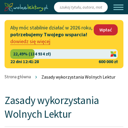
Zaloguj się
/
Załóż konto
Aby móc stabilnie działać w 2026 roku,
Wpłać
potrzebujemy Twojego wsparcia!
Katalog
Włącz się
dowiedz się więcej
Lektury szkolne
Wesprzyj Wolne Lektury
Książki
Współpraca z firmami
22 dni 12:41:27
600 000 zł
Autorki i autorzy
Zapisz się na newsletter
Strona główna
Zasady wykorzystania Wolnych Lektur
Audiobooki
Przekaż 1,5%
Kolekcje tematyczne
Zasady wykorzystania
Włącz się w prace
NOWOŚCI
Wolnych Lektur
redakcyjne
Motywy literackie
Zgłoś błąd