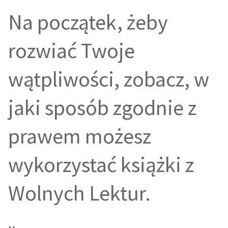
Katalog
Blog
Na początek, żeby
Katalog w formacie PDF
rozwiać Twoje
Lektury szkolne i klasyka
literatury do słuchania dla
wątpliwości, zobacz, w
uczennic i uczniów z
niepełnosprawnościami
jaki sposób zgodnie z
E-kolekcja lektur
szkolnych i literatury do
prawem możesz
słuchania dla uczennic i
uczniów z
niepełnosprawnościami
wykorzystać książki z
Feministyczne inspiracje.
Wolnych Lektur.
Popularyzacja
skandynawskiej literatury
feministycznej