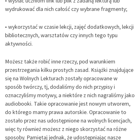
• wysłać uczniom link lub plik z zadaną lekturą lub
wydrukować dla nich całość czy wybrane fragmenty;
Zasady wykorzystania
Wolnych Lektur
• wykorzystać w czasie lekcji, zajęć dodatkowych, lekcji
Logotypy
bibliotecznych, warsztatów czy innych tego typu
aktywności.
Materiały promocyjne
Polityka prywatności
Możesz także robić inne rzeczy, pod warunkiem
przestrzegania kilku prostych zasad. Książki znajdujące
Regulamin biblioteki
się na Wolnych Lekturach zostały opracowane w
Dane fundacji i
sposób twórczy, tj, dodaliśmy do nich przypisy i
sprawozdania finansowe
oznaczyliśmy motywy, a niektóre z nich nagraliśmy jako
Regulamin darowizn
audiobooki. Takie opracowanie jest nowym utworem,
do którego mamy prawa autorskie. Opracowanie to
Informacja o treściach
zostało przez nas udostępnione na wolnych licencjach,
wrażliwych
więc
ty
również możesz z niego skorzystać na różne
Deklaracja dostępności
sposoby. Pamiętaj jednak, że udostępniając nasze