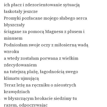
ich płacz i zdezorientowanie sytuacją
łaskotały jeszcze
Promyki pozłacane mojego słabego serca
błyszczały
ściągane za pomocą Magnesu z plusem i
0
minusem
Podniosłam swoje oczy z miłosierną wadą
wzroku
a wtedy zostałam porwana z wielkim
zdecydowaniem
na tutejszą plażę, łagodnością swego
klimatu ujmującą
Teraz leżę na ręczniku o nieostrych
krawędziach
w błyszczącym brokacie siedzimy tu
5
razem, odpoczywając