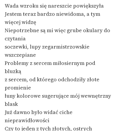
Ręce pełne poezji
Wada wzroku się nareszcie powiększyła
Jestem teraz bardzo niewidoma, a tym
Kolekcje edukacyjne
więcej widzę
twórców przechodzących
do domeny publicznej,
Niepotrzebne są mi więc grube okulary do
lektur szkolnych oraz
czytania
Starego Testamentu
soczewki, lupy zegarmistrzowskie
wszczepiane
Odkurzamy bohaterów
Problemy z sercem miłosiernym pod
Szkoła Poezji Wolnych
bluzką
Lektur
z sercem, od którego odchodziły złote
O nas
promienie
łuny kolorowe sugerujące mój wewnętrzny
Kontakt
blask
O projekcie
Już dawno było widać ciche
nieprawidłowości
Zespół
Czy to jeden z tych złotych, ostrych