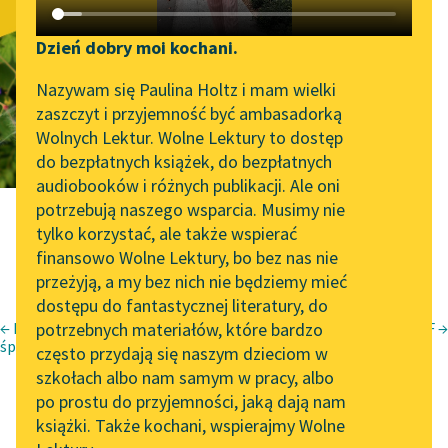
Pieśń
Katalog DAISY
Zgłoś brak utworu
dwudziesta
Podkasty o książkach
Dzień dobry moi kochani.
Aktualności
Narzędzia
Nazywam się Paulina Holtz i mam wielki
ósma. Wada
zaszczyt i przyjemność być ambasadorką
„Prokurator Alicja Horn”
Mapa Wolnych Lektur
Wolnych Lektur. Wolne Lektury to dostęp
wzroku się
do słuchania
do bezpłatnych książek, do bezpłatnych
Leśmianator
audiobooków i różnych publikacji. Ale oni
powiększa
Byliśmy częścią AI Impact
potrzebują naszego wsparcia. Musimy nie
Przewodnik dla piszących i
Lab
tylko korzystać, ale także wspierać
czytających
finansowo Wolne Lektury, bo bez nas nie
Zapraszamy na spotkanie
przeżyją, a my bez nich nie będziemy mieć
online z tłumaczkami
dostępu do fantastycznej literatury, do
literatury skandynawskiej
API
← Pieśń dwudziesta siódma. Kobieta o miłosiernym spojrzeniu
potrzebnych materiałów, które bardzo
Pieśń dwudziesta dziewiąta. Blu przechodzi do punktu F →
Bianka Rolando
śpiewa
Spotkanie z Katarzyną
OAI-PMH
często przydają się naszym dzieciom w
Tunkiel w Oslo
szkołach albo nam samym w pracy, albo
Biała książka
Widget Wolnych Lektur
po prostu do przyjemności, jaką dają nam
Niebo
102. lata temu zmarł
książki. Także kochani, wspierajmy Wolne
Przypisy
Joseph Conrad