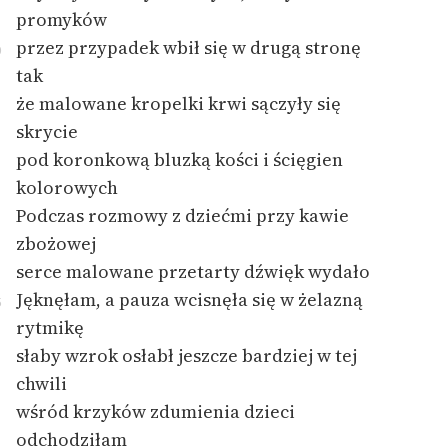
promyków
Zasady wykorzystania
przez przypadek wbił się w drugą stronę
0
Wolnych Lektur
tak
że malowane kropelki krwi sączyły się
Logotypy
skrycie
Materiały promocyjne
pod koronkową bluzką kości i ścięgien
kolorowych
Polityka prywatności
Podczas rozmowy z dziećmi przy kawie
Regulamin biblioteki
zbożowej
Dane fundacji i
serce malowane przetarty dźwięk wydało
sprawozdania finansowe
Jęknęłam, a pauza wcisnęła się w żelazną
5
rytmikę
Regulamin darowizn
słaby wzrok osłabł jeszcze bardziej w tej
Informacja o treściach
chwili
wrażliwych
wśród krzyków zdumienia dzieci
Deklaracja dostępności
odchodziłam