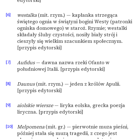
edytorski]
[6]
westalka
(mit. rzym.) — kapłanka strzegąca
świętego ognia w świątyni bogini Westy (patronki
ogniska domowego) w staroż. Rzymie; westalki
składały śluby czystości, nosiły biały strój i
cieszyły się wielkim szacunkiem społecznym.
[przypis edytorski]
[7]
Aufidus
— dawna nazwa rzeki Ofanto w
południowej Italii. [przypis edytorski]
[8]
Daunus
(mit. rzym.) — jeden z królów Apulii.
[przypis edytorski]
[9]
aiolskie wiersze
— liryka eolska, grecka poezja
liryczna. [przypis edytorski]
[10]
Melpomena
(mit. gr.) — pierwotnie muza pieśni,
później stała się muzą tragedii, z czego jest