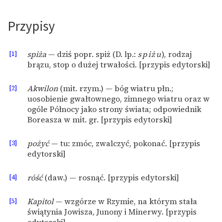
Deklaracja dostępności
Przypisy
[1]
spiża
— dziś popr. spiż (D. lp.:
spiżu
), rodzaj
brązu, stop o dużej trwałości. [przypis edytorski]
[2]
Akwilon
(mit. rzym.) — bóg wiatru płn.;
uosobienie gwałtownego, zimnego wiatru oraz w
ogóle Północy jako strony świata; odpowiednik
Boreasza w mit. gr. [przypis edytorski]
[3]
pożyć
— tu: zmóc, zwalczyć, pokonać. [przypis
edytorski]
[4]
róść
(daw.) — rosnąć. [przypis edytorski]
[5]
Kapitol
— wzgórze w Rzymie, na którym stała
świątynia Jowisza, Junony i Minerwy. [przypis