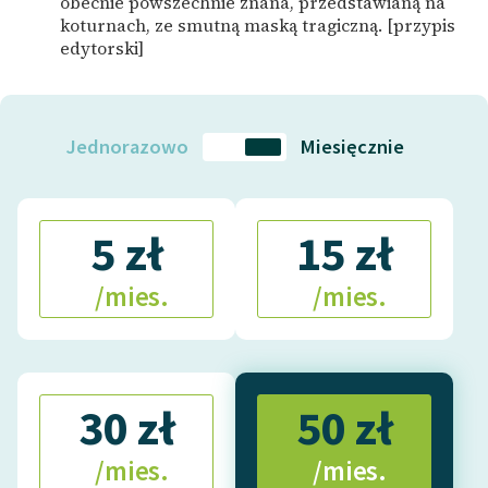
obecnie powszechnie znana, przedstawianą na
koturnach, ze smutną maską tragiczną. [przypis
edytorski]
Jednorazowo
Miesięcznie
5 zł
15 zł
/mies.
/mies.
30 zł
50 zł
/mies.
/mies.