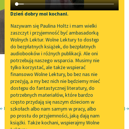
Pieśń III, 30
Katalog DAISY
Zgłoś brak utworu
(Exegi
Podkasty o książkach
Dzień dobry moi kochani.
Aktualności
Narzędzia
Nazywam się Paulina Holtz i mam wielki
monumentum
zaszczyt i przyjemność być ambasadorką
Zapraszamy na spotkanie
Mapa Wolnych Lektur
Wolnych Lektur. Wolne Lektury to dostęp
aere
online z tłumaczkami
do bezpłatnych książek, do bezpłatnych
Leśmianator
literatury skandynawskiej
audiobooków i różnych publikacji. Ale oni
perennius...)
potrzebują naszego wsparcia. Musimy nie
Przewodnik dla piszących i
Spotkanie z Katarzyną
tylko korzystać, ale także wspierać
czytających
Tunkiel w Oslo
finansowo Wolne Lektury, bo bez nas nie
tłum.
Lucjan Rydel
przeżyją, a my bez nich nie będziemy mieć
Wolne Lektury na 32.
dostępu do fantastycznej literatury, do
Pol’and’Rock Festivalu
API
potrzebnych materiałów, które bardzo
„Kochanek Lady
OAI-PMH
często przydają się naszym dzieciom w
Chatterley” do słuchania
← Pieśń III, 30 (Exegi monumentum aere perennius...)
szkołach albo nam samym w pracy, albo
Pieśń IV, 7 (Diffugere nives redeunt iam gramina campis...) →
Horacy
Widget Wolnych Lektur
na Wolnych Lekturach
po prostu do przyjemności, jaką dają nam
książki. Także kochani, wspierajmy Wolne
Przypisy
Nowy audiobook –