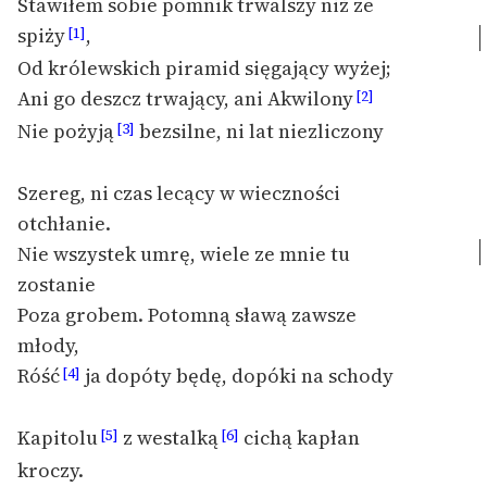
Stawiłem sobie pomnik trwalszy niż ze
feministycznej
spiży
,
[1]
Ręce pełne poezji
Od królewskich piramid sięgający wyżej;
Ani go deszcz trwający, ani Akwilony
[2]
Kolekcje edukacyjne
Nie pożyją
bezsilne, ni lat niezliczony
[3]
twórców przechodzących
do domeny publicznej,
lektur szkolnych oraz
Szereg, ni czas lecący w wieczności
Starego Testamentu
otchłanie.
Nie wszystek umrę, wiele ze mnie tu
Odkurzamy bohaterów
zostanie
Szkoła Poezji Wolnych
Poza grobem. Potomną sławą zawsze
Lektur
młody,
O nas
Róść
ja dopóty będę, dopóki na schody
[4]
Kontakt
Kapitolu
z westalką
cichą kapłan
[5]
[6]
O projekcie
kroczy.