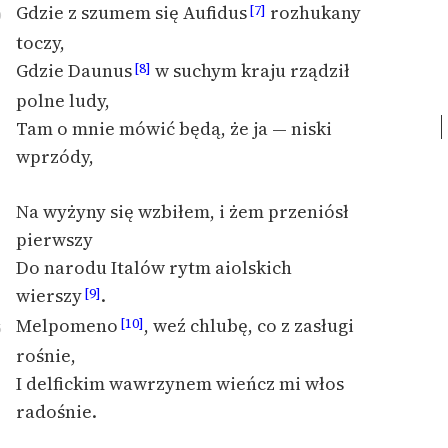
Gdzie z szumem się Aufidus
rozhukany
[7]
0
Zespół
toczy,
Gdzie Daunus
w suchym kraju rządził
[8]
Zasady wykorzystania
polne ludy,
Wolnych Lektur
Tam o mnie mówić będą, że ja — niski
Logotypy
wprzódy,
Materiały promocyjne
Na wyżyny się wzbiłem, i żem przeniósł
Polityka prywatności
pierwszy
Do narodu Italów rytm aiolskich
Regulamin biblioteki
wierszy
.
[9]
Dane fundacji i
Melpomeno
, weź chlubę, co z zasługi
[10]
5
sprawozdania finansowe
rośnie,
Regulamin darowizn
I delfickim wawrzynem wieńcz mi włos
radośnie.
Informacja o treściach
wrażliwych