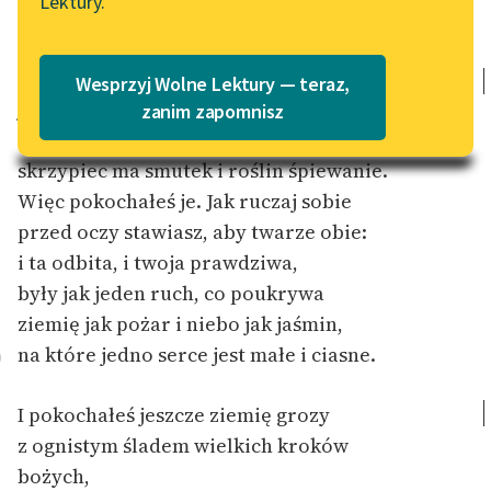
Lektury.
Katalog
Blog
Więc pokochałeś kruche, ciepłe ciało,
Katalog w formacie PDF
które się w formach słowiczych ustało,
Wesprzyj Wolne Lektury — teraz,
jak mleko płynie w szklanym smukłym
Lektury szkolne i klasyka
zanim zapomnisz
literatury do słuchania dla
dzbanie,
uczennic i uczniów z
skrzypiec ma smutek i roślin śpiewanie.
niepełnosprawnościami
Więc pokochałeś je. Jak ruczaj sobie
przed oczy stawiasz, aby twarze obie:
E-kolekcja lektur
szkolnych i literatury do
i ta odbita, i twoja prawdziwa,
słuchania dla uczennic i
były jak jeden ruch, co poukrywa
uczniów z
ziemię jak pożar i niebo jak jaśmin,
niepełnosprawnościami
na które jedno serce jest małe i ciasne.
0
Feministyczne inspiracje.
Popularyzacja
I pokochałeś jeszcze ziemię grozy
skandynawskiej literatury
z ognistym śladem wielkich kroków
feministycznej
bożych,