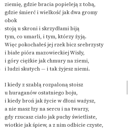
Ręce pełne poezji
ziemię, gdzie bracia popieleją z tobą,
gdzie śmierć i wielkość jak dwa gromy
Kolekcje edukacyjne
obok
twórców przechodzących
stoją u skroni i skrzydłami biją
do domeny publicznej,
5
lektur szkolnych oraz
tym, co umarli, i tym, którzy żyją.
Starego Testamentu
Więc pokochałeś jej rzek bicz srebrzysty
i białe pióra mazowieckiej Wisły,
Odkurzamy bohaterów
i góry ciężkie jak chmury na ziemi,
Szkoła Poezji Wolnych
i ludzi skutych — i tak żyjesz niemi.
0
Lektur
O nas
I kiedy z szablą rozpaloną stoisz
u huraganów ostatniego boju,
Kontakt
i kiedy broń jak życie w dłoni ważysz,
a nie masz łzy na sercu i na twarzy,
O projekcie
gdy rzucasz ciało jak puchy świetliste,
5
Zespół
wiotkie jak śpiew, a z nim odbicie czyste,