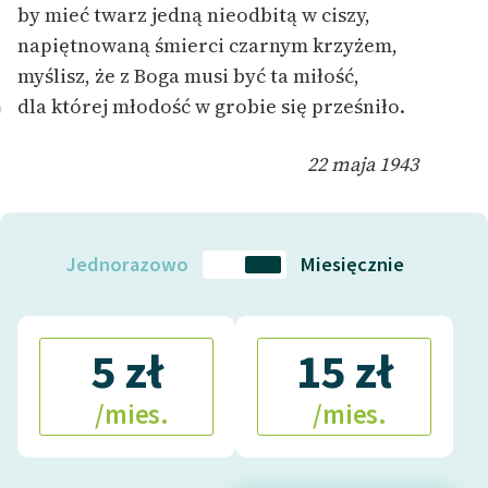
by mieć twarz jedną nieodbitą w ciszy,
napiętnowaną śmierci czarnym krzyżem,
Zasady wykorzystania
Wolnych Lektur
myślisz, że z Boga musi być ta miłość,
dla której młodość w grobie się prześniło.
0
Logotypy
Materiały promocyjne
22 maja 1943
Polityka prywatności
Regulamin biblioteki
Jednorazowo
Miesięcznie
Dane fundacji i
sprawozdania finansowe
5 zł
15 zł
Regulamin darowizn
Informacja o treściach
/mies.
/mies.
wrażliwych
Deklaracja dostępności