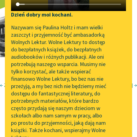
Dwie miłości
Katalog DAISY
Zgłoś brak utworu
Podkasty o książkach
Dzień dobry moi kochani.
Aktualności
Narzędzia
Nazywam się Paulina Holtz i mam wielki
zaszczyt i przyjemność być ambasadorką
„Prokurator Alicja Horn”
Mapa Wolnych Lektur
Wolnych Lektur. Wolne Lektury to dostęp
do słuchania
do bezpłatnych książek, do bezpłatnych
Leśmianator
audiobooków i różnych publikacji. Ale oni
Byliśmy częścią AI Impact
potrzebują naszego wsparcia. Musimy nie
Przewodnik dla piszących i
Lab
tylko korzystać, ale także wspierać
czytających
finansowo Wolne Lektury, bo bez nas nie
Zapraszamy na spotkanie
← Zwycięzcy
[Niebo złote ci otworzę...] →
przeżyją, a my bez nich nie będziemy mieć
online z tłumaczkami
Krzysztof Kamil Baczyński
dostępu do fantastycznej literatury, do
literatury skandynawskiej
API
potrzebnych materiałów, które bardzo
Dwie miłości
Spotkanie z Katarzyną
OAI-PMH
często przydają się naszym dzieciom w
Tunkiel w Oslo
szkołach albo nam samym w pracy, albo
Widget Wolnych Lektur
po prostu do przyjemności, jaką dają nam
102. lata temu zmarł
książki. Także kochani, wspierajmy Wolne
Przypisy
Joseph Conrad