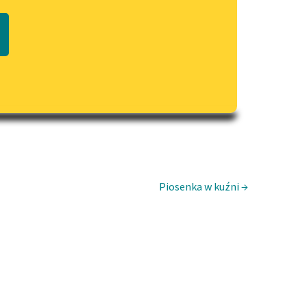
Regulamin biblioteki
macie PDF
Dane fundacji i sprawozdania
finansowe
Regulamin darowizn
Informacja o treściach
wrażliwych
Deklaracja dostępności
Piosenka w kuźni →