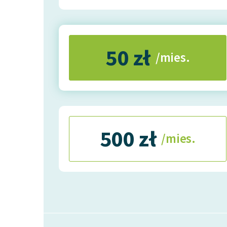
50 zł
/mies.
500 zł
/mies.