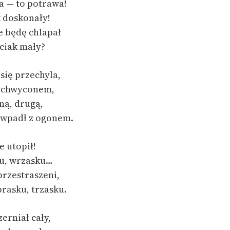
 — to potrawa!
 doskonały!
e będę chlapał
ociak mały?
się przechyla,
zachwyconem,
dną, drugą,
y wpadł z ogonem.
e utopił!
ku, wrzasku…
przestraszeni,
rasku, trzasku.
zerniał cały,