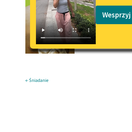
Kotek Psote
Podkasty o książkach
Wesprzyj
← Śniadanie