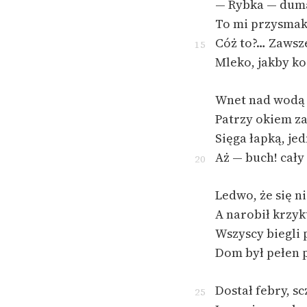
— Rybka — duma
To mi przysmak
Cóż to?… Zawsz
15
Mleko, jakby k
Wnet nad wodą 
Patrzy okiem 
Sięga łapką, je
Aż — buch! cał
20
Ledwo, że się ni
A narobił krzy
Wszyscy biegli 
Dom był pełen p
Dostał febry, sc
25