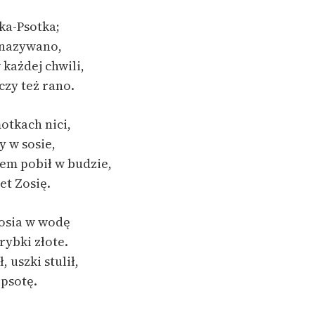
publicznej, lektur szkolnych
oraz Starego Testamentu
ka-Psotka;
Odkurzamy bohaterów
 nazywano,
 każdej chwili,
Szkoła Poezji Wolnych Lektur
 czy też rano.
otkach nici,
y w sosie,
iem pobił w budzie,
et Zosię.
Zosia w wodę
rybki złote.
, uszki stulił,
 psotę.