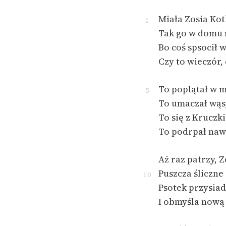
Miała Zosia Kot
1
Tak go w domu
Bo coś spsocił w
Czy to wieczór,
To poplątał w m
5
To umaczał wąs
To się z Kruczk
To podrpał naw
Aż raz patrzy, 
Puszcza śliczne 
10
Psotek przysiadł
I obmyśla nową