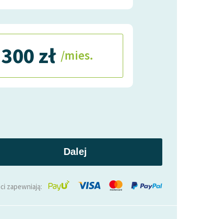
300 zł
/mies.
Dalej
ci zapewniają: