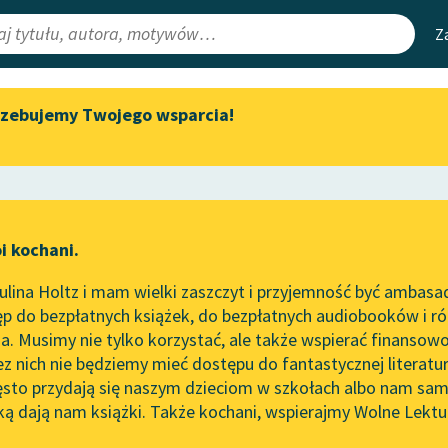
Z
rzebujemy Twojego wsparcia!
Aktualności
Narzędzia
e Lektury
Zapraszamy na spotkanie
Mapa Wolnych 
online z tłumaczkami
irmami
Leśmianator
literatury skandynawskiej
ewsletter
Przewodnik dla
Spotkanie z Katarzyną Tunkiel
i kochani.
czytających
w Oslo
lina Holtz i mam wielki zaszczyt i przyjemność być ambasa
Wolne Lektury na 32.
p do bezpłatnych książek, do bezpłatnych audiobooków i różn
Pol’and’Rock Festivalu
API
. Musimy nie tylko korzystać, ale także wspierać finansowo
ce redakcyjne
„Kochanek Lady Chatterley”
OAI-PMH
ez nich nie będziemy mieć dostępu do fantastycznej literatu
do słuchania na Wolnych
ęsto przydają się naszym dzieciom w szkołach albo nam sam
Lekturach
Widget Wolnyc
ką dają nam książki. Także kochani, wspierajmy Wolne Lektu
oru
Nowy audiobook – „Marzenie
Przypisy
o Oriencie” Sophie Elkan