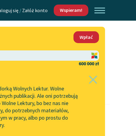
Wspieram!
aloguj się
/
Załóż konto
O nas
Wpłać
Lektur
Kontakt
O projekcie
600 000 zł
 piszących i
Zespół
dorką Wolnych Lektur. Wolne
Zasady wykorzystania
ych publikacji. Ale oni potrzebują
Wolnych Lektur
 Wolne Lektury, bo bez nas nie
Logotypy
ry, do potrzebnych materiałów,
ym w pracy, albo po prostu do
h Lektur
Materiały promocyjne
ry.
Polityka prywatności