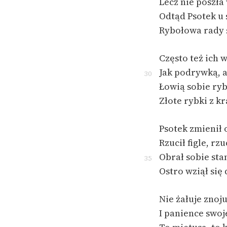
Lecz nie poszła
Odtąd Psotek u 
Rybołowa rady 
Często też ich 
Jak podrywką, 
30
Łowią sobie ryb
Złote rybki z k
Psotek zmienił 
Rzucił figle, rzu
Obrał sobie sta
35
Ostro wziął się
Nie żałuje znoj
I panience swoje