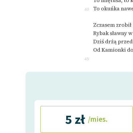
To miętusa, to 
To okuńka nawe
40
Zczasem zrobił 
Rybak sławny w 
Dziś drżą przed
Od Kamionki do
45
5 zł
/mies.