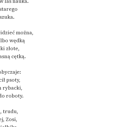
 w las nauka.
starego
szuka.
widzieć można,
albo wędką
ki złote,
rasną cętką.
obyczaje:
cił psoty,
n rybacki,
 do roboty.
u, trudu,
j, Zosi,