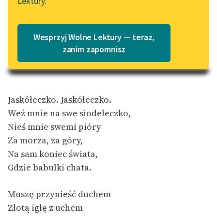
Lektury.
Katalog
Blog
Jaskółeczko…)
Katalog w formacie PDF
Wesprzyj Wolne Lektury — teraz,
Lektury szkolne i klasyka
zanim zapomnisz
literatury do słuchania dla
uczennic i uczniów z
niepełnosprawnościami
Jaskółeczko. Jaskółeczko.
E-kolekcja lektur
Weź mnie na swe siodełeczko,
szkolnych i literatury do
Nieś mnie swemi pióry
słuchania dla uczennic i
uczniów z
Za morza, za góry,
niepełnosprawnościami
Na sam koniec świata,
Gdzie babulki chata.
Feministyczne inspiracje.
Popularyzacja
skandynawskiej literatury
Muszę przynieść duchem
feministycznej
Złotą igłę z uchem