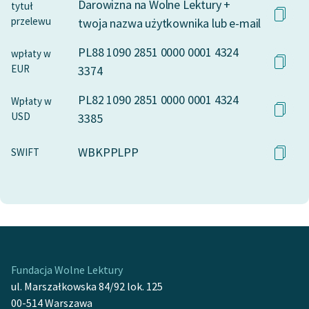
Darowizna na Wolne Lektury +
tytuł
przelewu
twoja nazwa użytkownika lub e-mail
PL88 1090 2851 0000 0001 4324
wpłaty w
EUR
3374
PL82 1090 2851 0000 0001 4324
Wpłaty w
USD
3385
WBKPPLPP
SWIFT
Fundacja Wolne Lektury
ul. Marszałkowska 84/92 lok. 125
00-514 Warszawa