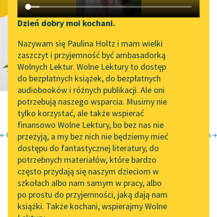
Jaskółeczka
Katalog DAISY
Zgłoś brak utworu
(Jaskółeczko.
Podkasty o książkach
Dzień dobry moi kochani.
Aktualności
Narzędzia
Nazywam się Paulina Holtz i mam wielki
Jaskółeczko...)
zaszczyt i przyjemność być ambasadorką
„Prokurator Alicja Horn”
Mapa Wolnych Lektur
Wolnych Lektur. Wolne Lektury to dostęp
do słuchania
do bezpłatnych książek, do bezpłatnych
Leśmianator
audiobooków i różnych publikacji. Ale oni
Byliśmy częścią AI Impact
potrzebują naszego wsparcia. Musimy nie
Przewodnik dla piszących i
Lab
tylko korzystać, ale także wspierać
czytających
finansowo Wolne Lektury, bo bez nas nie
Zapraszamy na spotkanie
← Gąski
Młocka →
przeżyją, a my bez nich nie będziemy mieć
online z tłumaczkami
Maria Konopnicka
dostępu do fantastycznej literatury, do
literatury skandynawskiej
API
potrzebnych materiałów, które bardzo
Jaskółeczka
Spotkanie z Katarzyną
OAI-PMH
często przydają się naszym dzieciom w
Tunkiel w Oslo
szkołach albo nam samym w pracy, albo
Widget Wolnych Lektur
po prostu do przyjemności, jaką dają nam
102. lata temu zmarł
(Jaskółeczko.
książki. Także kochani, wspierajmy Wolne
Przypisy
Joseph Conrad