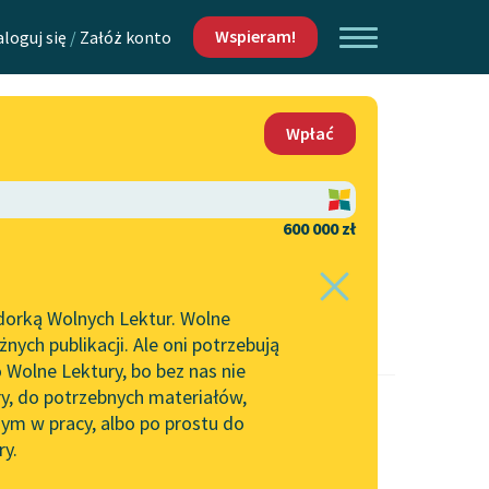
Wspieram!
aloguj się
/
Załóż konto
O nas
Wpłać
Lektur
Kontakt
O projekcie
600 000 zł
 piszących i
Zespół
dorką Wolnych Lektur. Wolne
Zasady wykorzystania
ych publikacji. Ale oni potrzebują
Wolnych Lektur
 Wolne Lektury, bo bez nas nie
Logotypy
ry, do potrzebnych materiałów,
ym w pracy, albo po prostu do
h Lektur
Materiały promocyjne
ry.
Polityka prywatności