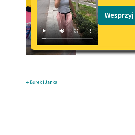
Jasio śpios
Podkasty o książkach
Wesprzyj
← Burek i Janka