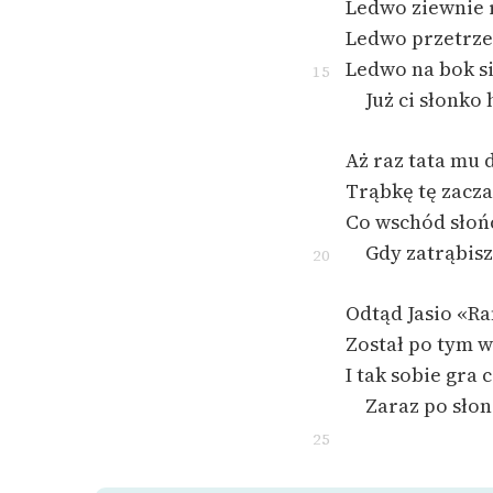
Ledwo ziewnie r
Ledwo przetrze
Ledwo na bok s
15
Już ci słonko
Aż raz tata mu 
Trąbkę tę zacz
Co wschód słoń
Gdy zatrąbis
20
Odtąd Jasio «R
Został po tym 
I tak sobie gra
Zaraz po sło
25