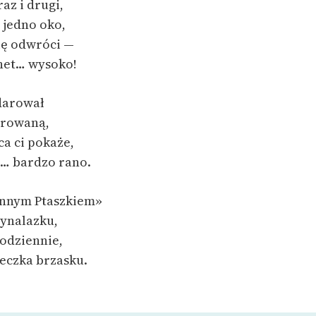
az i drugi,
 jedno oko,
ię odwróci —
 het… wysoko!
darował
arowaną,
ca ci pokaże,
z… bardzo rano.
annym Ptaszkiem»
wynalazku,
 codziennie,
neczka brzasku.