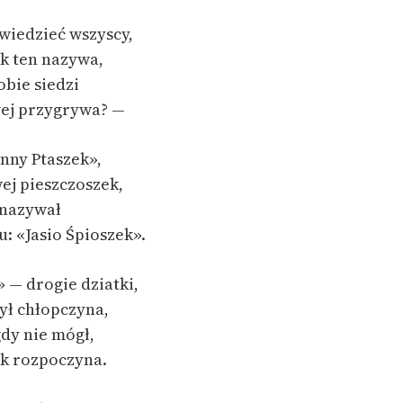
publicznej, lektur szkolnych
oraz Starego Testamentu
wiedzieć wszyscy,
Odkurzamy bohaterów
yk ten nazywa,
obie siedzi
Szkoła Poezji Wolnych Lektur
wej przygrywa? —
anny Ptaszek»,
ej pieszczoszek,
 nazywał
: «Jasio Śpioszek».
» — drogie dziatki,
ył chłopczyna,
gdy nie mógł,
ek rozpoczyna.