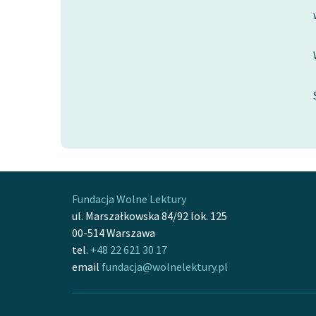
Fundacja Wolne Lektury
ul. Marszałkowska 84/92 lok. 125
00-514 Warszawa
tel.
+48 22 621 30 17
email
fundacja@wolnelektury.pl