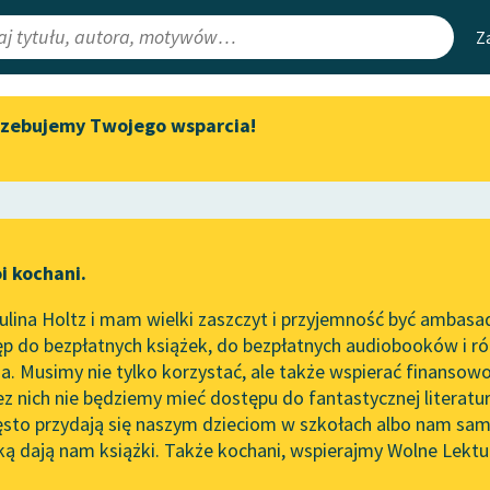
Z
rzebujemy Twojego wsparcia!
Aktualności
Narzędzia
e Lektury
Spotkanie z Katarzyną Tunkiel
Mapa Wolnych 
w Oslo
irmami
Leśmianator
Wolne Lektury na 32.
ewsletter
Przewodnik dla
Pol’and’Rock Festivalu
i kochani.
czytających
„Kochanek Lady Chatterley”
lina Holtz i mam wielki zaszczyt i przyjemność być ambasa
do słuchania na Wolnych
p do bezpłatnych książek, do bezpłatnych audiobooków i różn
Lekturach
API
. Musimy nie tylko korzystać, ale także wspierać finansowo
ce redakcyjne
Nowy audiobook – „Marzenie
OAI-PMH
ez nich nie będziemy mieć dostępu do fantastycznej literatu
o Oriencie” Sophie Elkan
ęsto przydają się naszym dzieciom w szkołach albo nam sam
Widget Wolnyc
Kolekcja Nadwyraz.com x
ką dają nam książki. Także kochani, wspierajmy Wolne Lektu
oru
Wolne Lektury – idealna na
Przypisy
lato