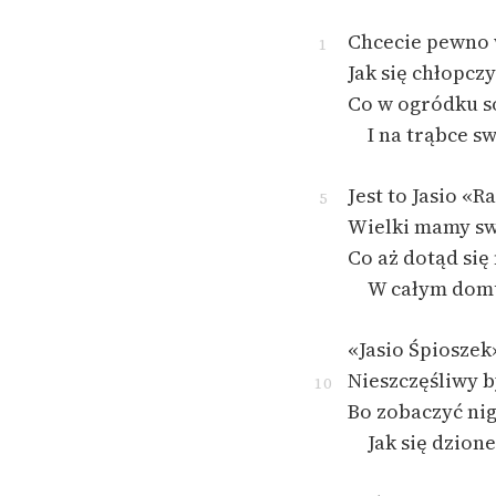
Chcecie pewno 
1
Jak się chłopcz
Co w ogródku s
I na trąbce s
Jest to Jasio «R
5
Wielki mamy sw
Co aż dotąd się
W całym domu
«Jasio Śpioszek
Nieszczęśliwy b
10
Bo zobaczyć ni
Jak się dzion