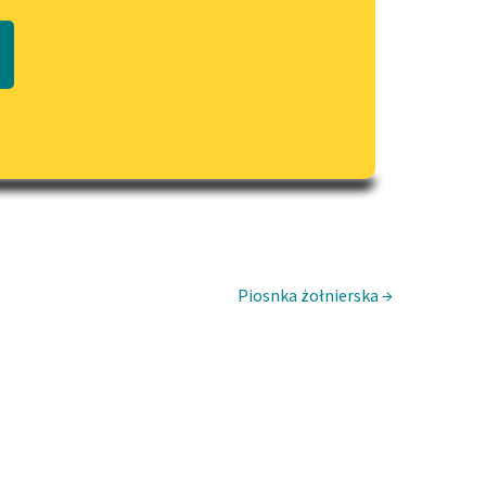
Regulamin biblioteki
macie PDF
Dane fundacji i sprawozdania
finansowe
Regulamin darowizn
Informacja o treściach
wrażliwych
Deklaracja dostępności
Piosnka żołnierska →