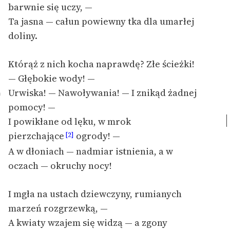
barwnie się uczy, —
Ręce pełne poezji
Ta jasna — całun powiewny tka dla umarłej
Kolekcje edukacyjne
doliny.
twórców przechodzących
do domeny publicznej,
Którąż z nich kocha naprawdę? Złe ścieżki!
lektur szkolnych oraz
Starego Testamentu
— Głębokie wody! —
Urwiska! — Nawoływania! — I znikąd żadnej
0
Odkurzamy bohaterów
pomocy! —
Szkoła Poezji Wolnych
I powikłane od lęku, w mrok
Lektur
pierzchające
ogrody! —
[2]
O nas
A w dłoniach — nadmiar istnienia, a w
oczach — okruchy nocy!
Kontakt
I mgła na ustach dziewczyny, rumianych
O projekcie
marzeń rozgrzewką, —
Zespół
A kwiaty wzajem się widzą — a zgony