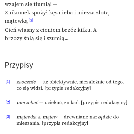
wzajem się tłumią! —
Znikomek spożył kęs nieba i miesza złotą
Zasady wykorzystania
5
Wolnych Lektur
mątewką
[3]
Cień własny z cieniem brzóz kilku. A
Logotypy
brzozy śnią się i szumią…
Materiały promocyjne
Polityka prywatności
Przypisy
Regulamin biblioteki
Dane fundacji i
[1]
zaocznie
— tu: obiektywnie, niezależnie od tego,
sprawozdania finansowe
co się widzi. [przypis redakcyjny]
Regulamin darowizn
[2]
pierzchać
— uciekać, znikać. [przypis redakcyjny]
Informacja o treściach
[3]
mątewka
a.
mątew
— drewniane narzędzie do
wrażliwych
mieszania. [przypis redakcyjny]
Deklaracja dostępności