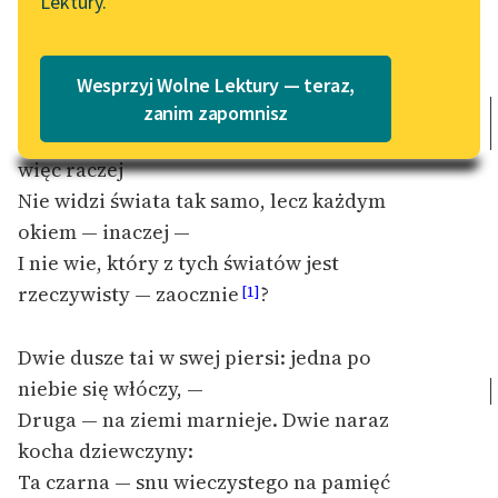
Lektury.
Katalog
Blog
Katalog w formacie PDF
W cienistym istnień bezładzie Znikomek
Wesprzyj Wolne Lektury — teraz,
błąka się skocznie.
Lektury szkolne i klasyka
zanim zapomnisz
Jedno ma oko błękitne, a drugie — piwne,
literatury do słuchania dla
uczennic i uczniów z
więc raczej
niepełnosprawnościami
Nie widzi świata tak samo, lecz każdym
okiem — inaczej —
E-kolekcja lektur
I nie wie, który z tych światów jest
szkolnych i literatury do
słuchania dla uczennic i
rzeczywisty — zaocznie
?
[1]
uczniów z
niepełnosprawnościami
Dwie dusze tai w swej piersi: jedna po
niebie się włóczy, —
Feministyczne inspiracje.
Popularyzacja
Druga — na ziemi marnieje. Dwie naraz
skandynawskiej literatury
kocha dziewczyny:
feministycznej
Ta czarna — snu wieczystego na pamięć