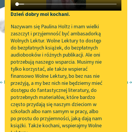
Znikomek
Katalog DAISY
Zgłoś brak utworu
Podkasty o książkach
Dzień dobry moi kochani.
Aktualności
Narzędzia
Nazywam się Paulina Holtz i mam wielki
zaszczyt i przyjemność być ambasadorką
„Prokurator Alicja Horn”
Mapa Wolnych Lektur
Wolnych Lektur. Wolne Lektury to dostęp
do słuchania
do bezpłatnych książek, do bezpłatnych
Leśmianator
audiobooków i różnych publikacji. Ale oni
Byliśmy częścią AI Impact
potrzebują naszego wsparcia. Musimy nie
Przewodnik dla piszących i
Lab
tylko korzystać, ale także wspierać
czytających
finansowo Wolne Lektury, bo bez nas nie
Zapraszamy na spotkanie
← Kocmołuch
Wiosna →
przeżyją, a my bez nich nie będziemy mieć
online z tłumaczkami
Bolesław Leśmian
dostępu do fantastycznej literatury, do
literatury skandynawskiej
API
Napój cienisty
potrzebnych materiałów, które bardzo
Spotkanie z Katarzyną
OAI-PMH
często przydają się naszym dzieciom w
Znikomek
Tunkiel w Oslo
szkołach albo nam samym w pracy, albo
Widget Wolnych Lektur
po prostu do przyjemności, jaką dają nam
102. lata temu zmarł
książki. Także kochani, wspierajmy Wolne
Przypisy
Joseph Conrad