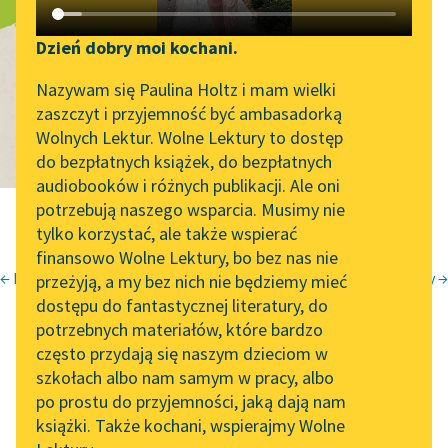
Bałwan ze
Katalog DAISY
Zgłoś brak utworu
śniegu
Podkasty o książkach
Dzień dobry moi kochani.
Aktualności
Narzędzia
Nazywam się Paulina Holtz i mam wielki
zaszczyt i przyjemność być ambasadorką
„Prokurator Alicja Horn”
Mapa Wolnych Lektur
Wolnych Lektur. Wolne Lektury to dostęp
do słuchania
do bezpłatnych książek, do bezpłatnych
Leśmianator
audiobooków i różnych publikacji. Ale oni
Byliśmy częścią AI Impact
potrzebują naszego wsparcia. Musimy nie
Przewodnik dla piszących i
Lab
tylko korzystać, ale także wspierać
czytających
finansowo Wolne Lektury, bo bez nas nie
Zapraszamy na spotkanie
← Dzień skrzydlaty
Pszczoły →
przeżyją, a my bez nich nie będziemy mieć
online z tłumaczkami
Bolesław Leśmian
dostępu do fantastycznej literatury, do
literatury skandynawskiej
API
Napój cienisty
potrzebnych materiałów, które bardzo
Spotkanie z Katarzyną
OAI-PMH
często przydają się naszym dzieciom w
Bałwan ze śniegu
Tunkiel w Oslo
szkołach albo nam samym w pracy, albo
Widget Wolnych Lektur
po prostu do przyjemności, jaką dają nam
102. lata temu zmarł
książki. Także kochani, wspierajmy Wolne
Przypisy
Joseph Conrad