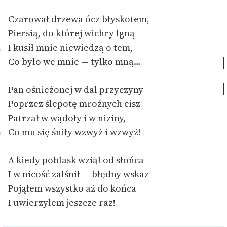
Ręce pełne poezji
Czarował drzewa ócz błyskotem,
Kolekcje edukacyjne
Piersią, do której wichry lgną —
twórców przechodzących
I kusił mnie niewiedzą o tem,
5
do domeny publicznej,
Co było we mnie — tylko mną…
lektur szkolnych oraz
Starego Testamentu
Pan ośnieżonej w dal przyczyny
Odkurzamy bohaterów
Poprzez ślepotę mroźnych cisz
Szkoła Poezji Wolnych
Patrzał w wądoły i w niziny,
Lektur
Co mu się śniły wzwyż i wzwyż!
0
O nas
A kiedy poblask wziął od słońca
Kontakt
I w nicość zalśnił — błędny wskaz —
Pojąłem wszystko aż do końca
O projekcie
I uwierzyłem jeszcze raz!
Zespół