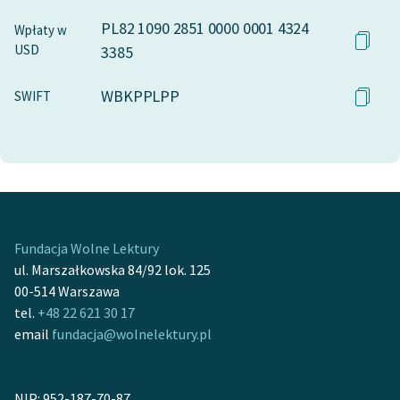
PL82 1090 2851 0000 0001 4324
Wpłaty w
USD
3385
WBKPPLPP
SWIFT
Fundacja Wolne Lektury
ul. Marszałkowska 84/92 lok. 125
00-514 Warszawa
tel.
+48 22 621 30 17
email
fundacja@wolnelektury.pl
NIP: 952-187-70-87