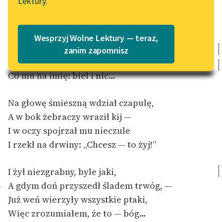
Lektury.
Katalog
Blog
Katalog w formacie PDF
Tam — u samego lasów brzegu,
Wesprzyj Wolne Lektury — teraz,
Gdzie kruk — jedyny pustki widz
,
Lektury szkolne i klasyka
zanim zapomnisz
Ktoś go ulepił z tego śniegu,
literatury do słuchania dla
uczennic i uczniów z
Co mu na imię: biel i nic…
niepełnosprawnościami
Na głowę śmieszną wdział czapulę,
E-kolekcja lektur
A w bok żebraczy wraził kij —
szkolnych i literatury do
słuchania dla uczennic i
I w oczy spojrzał mu nieczule
uczniów z
I rzekł na drwiny: „Chcesz — to żyj!”
niepełnosprawnościami
I żył niezgrabny, byle jaki,
Feministyczne inspiracje.
Popularyzacja
A gdym doń przyszedł śladem trwóg, —
0
skandynawskiej literatury
Już weń wierzyły wszystkie ptaki,
feministycznej
Więc zrozumiałem, że to — bóg…