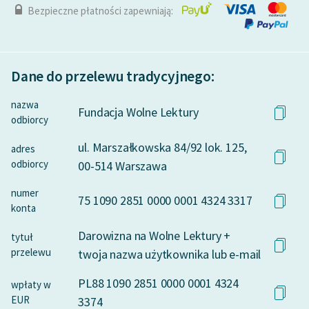
Bezpieczne płatności zapewniają:
Dane do przelewu tradycyjnego:
nazwa
Fundacja Wolne Lektury
odbiorcy
ul. Marszałkowska 84/92 lok. 125,
adres
odbiorcy
00-514 Warszawa
numer
75 1090 2851 0000 0001 4324 3317
konta
Darowizna na Wolne Lektury +
tytuł
przelewu
twoja nazwa użytkownika lub e-mail
PL88 1090 2851 0000 0001 4324
wpłaty w
EUR
3374