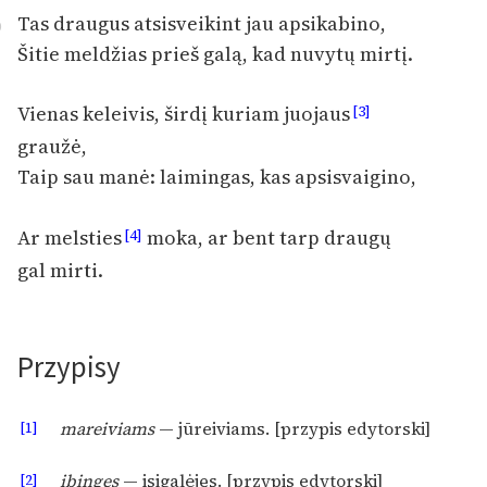
Ręce pełne poezji
Tas draugus atsisveikint jau apsikabino,
0
Šitie meldžias prieš galą, kad nuvytų mirtį.
Kolekcje edukacyjne
twórców przechodzących
do domeny publicznej,
Vienas keleivis, širdį kuriam juojaus
[3]
lektur szkolnych oraz
graužė,
Starego Testamentu
Taip sau manė: laimingas, kas apsisvaigino,
Odkurzamy bohaterów
Ar melsties
moka, ar bent tarp draugų
[4]
Szkoła Poezji Wolnych
gal mirti.
Lektur
O nas
Przypisy
Kontakt
O projekcie
[1]
mareiviams
— jūreiviams. [przypis edytorski]
Zespół
[2]
įbingęs
— įsigalėjęs. [przypis edytorski]