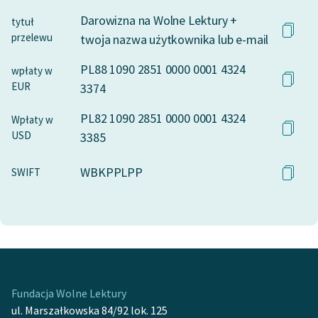
Darowizna na Wolne Lektury +
tytuł
przelewu
twoja nazwa użytkownika lub e-mail
PL88 1090 2851 0000 0001 4324
wpłaty w
EUR
3374
PL82 1090 2851 0000 0001 4324
Wpłaty w
USD
3385
WBKPPLPP
SWIFT
Fundacja Wolne Lektury
ul. Marszałkowska 84/92 lok. 125