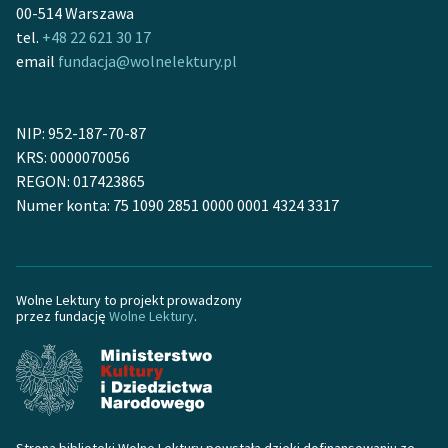
00-514 Warszawa
tel.
+48 22 621 30 17
email
fundacja@wolnelektury.pl
NIP: 952-187-70-87
KRS: 0000070056
REGON: 017423865
Numer konta: 75 1090 2851 0000 0001 4324 3317
Wolne Lektury to projekt prowadzony
przez fundację
Wolne Lektury
.
Strona biblioteki Wolne Lektury powstała dzięki dofinansowaniu ze