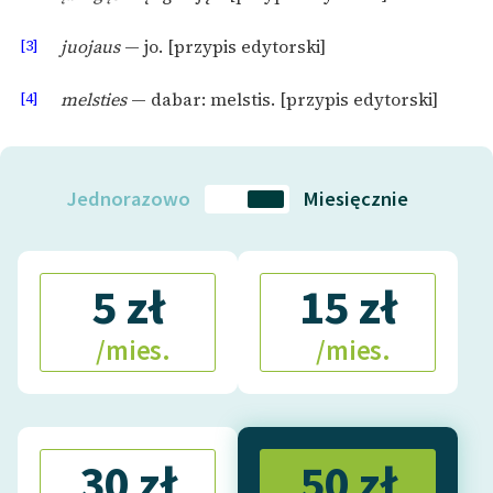
Zasady wykorzystania
[3]
juojaus
— jo. [przypis edytorski]
Wolnych Lektur
[4]
melsties
— dabar: melstis. [przypis edytorski]
Logotypy
Materiały promocyjne
Jednorazowo
Miesięcznie
Polityka prywatności
Regulamin biblioteki
5 zł
15 zł
Dane fundacji i
sprawozdania finansowe
/mies.
/mies.
Regulamin darowizn
Informacja o treściach
wrażliwych
30 zł
50 zł
Deklaracja dostępności