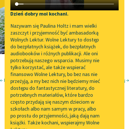
Audra
Katalog DAISY
Zgłoś brak utworu
Podkasty o książkach
Dzień dobry moi kochani.
tłum.
Motiejus Gustaitis
Aktualności
Narzędzia
Nazywam się Paulina Holtz i mam wielki
zaszczyt i przyjemność być ambasadorką
„Prokurator Alicja Horn”
Mapa Wolnych Lektur
Wolnych Lektur. Wolne Lektury to dostęp
do słuchania
do bezpłatnych książek, do bezpłatnych
Leśmianator
audiobooków i różnych publikacji. Ale oni
Byliśmy częścią AI Impact
potrzebują naszego wsparcia. Musimy nie
Przewodnik dla piszących i
Lab
tylko korzystać, ale także wspierać
czytających
finansowo Wolne Lektury, bo bez nas nie
Zapraszamy na spotkanie
← Mareivystė
Kalnų reginys iš kozlovo tyrų →
przeżyją, a my bez nich nie będziemy mieć
online z tłumaczkami
Adomas Mickevičius
dostępu do fantastycznej literatury, do
literatury skandynawskiej
API
Krymo sonetai
potrzebnych materiałów, które bardzo
Spotkanie z Katarzyną
OAI-PMH
często przydają się naszym dzieciom w
Audra
Tunkiel w Oslo
szkołach albo nam samym w pracy, albo
Widget Wolnych Lektur
po prostu do przyjemności, jaką dają nam
102. lata temu zmarł
książki. Także kochani, wspierajmy Wolne
Przypisy
Joseph Conrad
tłum. Motiejus Gustaitis