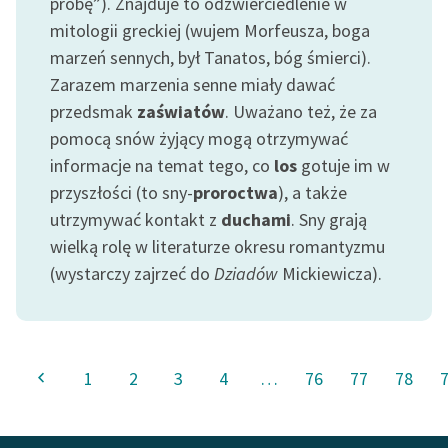
próbę”). Znajduje to odzwierciedlenie w
mitologii greckiej (wujem Morfeusza, boga
marzeń sennych, był Tanatos, bóg śmierci).
Zarazem marzenia senne miały dawać
przedsmak
zaświatów
. Uważano też, że za
pomocą snów żyjący mogą otrzymywać
informacje na temat tego, co
los
gotuje im w
przyszłości (to sny-
proroctwa
), a także
utrzymywać kontakt z
duchami
. Sny grają
wielką rolę w literaturze okresu romantyzmu
(wystarczy zajrzeć do
Dziadów
Mickiewicza).
1
2
3
4
…
76
77
78