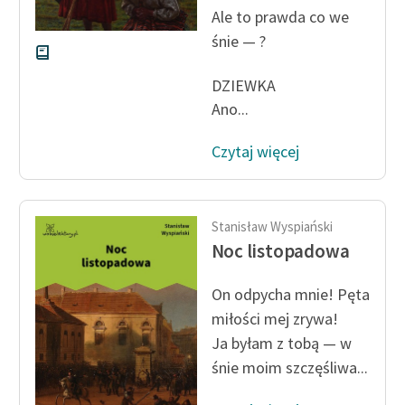
Ale to prawda co we
śnie — ?
DZIEWKA
Ano...
Czytaj więcej
Stanisław Wyspiański
Noc listopadowa
On odpycha mnie! Pęta
miłości mej zrywa!
Ja byłam z tobą — w
śnie moim szczęśliwa...