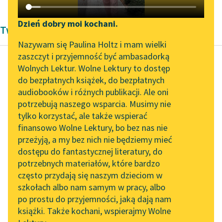
Katalog DAISY
Zgłoś brak utworu
Podkasty o książkach
Dzień dobry moi kochani.
Twórczość
Aktualności
Narzędzia
Nazywam się Paulina Holtz i mam wielki
zaszczyt i przyjemność być ambasadorką
„Prokurator Alicja Horn”
Mapa Wolnych Lektur
Wolnych Lektur. Wolne Lektury to dostęp
do słuchania
do bezpłatnych książek, do bezpłatnych
Bogdan Wojdowski
Leśmianator
audiobooków i różnych publikacji. Ale oni
Chleb rzucony
Byliśmy częścią AI Impact
potrzebują naszego wsparcia. Musimy nie
Przewodnik dla piszących i
umarłym
Lab
tylko korzystać, ale także wspierać
czytających
finansowo Wolne Lektury, bo bez nas nie
Zapraszamy na spotkanie
— Zamknij oczy i nie
przeżyją, a my bez nich nie będziemy mieć
online z tłumaczkami
patrz — mówiła matka.
dostępu do fantastycznej literatury, do
literatury skandynawskiej
API
— Jeżeli spojrzysz w
potrzebnych materiałów, które bardzo
okno po przebudzeniu,
Spotkanie z Katarzyną
OAI-PMH
często przydają się naszym dzieciom w
Tunkiel w Oslo
to uciekną...
szkołach albo nam samym w pracy, albo
Widget Wolnych Lektur
po prostu do przyjemności, jaką dają nam
102. lata temu zmarł
Czytaj więcej
książki. Także kochani, wspierajmy Wolne
Przypisy
Joseph Conrad