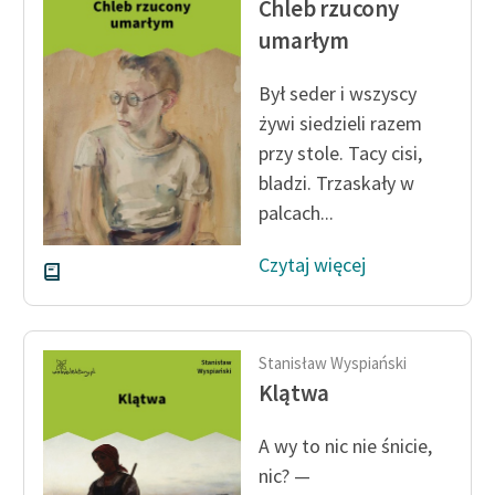
Chleb rzucony
Ręce pełne poezji
umarłym
Kolekcje edukacyjne
twórców przechodzących
Był seder i wszyscy
do domeny publicznej,
żywi siedzieli razem
lektur szkolnych oraz
przy stole. Tacy cisi,
Starego Testamentu
bladzi. Trzaskały w
Odkurzamy bohaterów
palcach...
Szkoła Poezji Wolnych
Czytaj więcej
Lektur
O nas
Stanisław Wyspiański
Kontakt
Klątwa
O projekcie
A wy to nic nie śnicie,
Zespół
nic? —