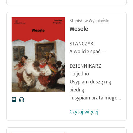
Stanisław Wyspiański
Wesele
STAŃCZYK
A wolicie spać —
DZIENNIKARZ
To jedno!
Usypiam duszę mą
biedną
i usypiam brata mego...
Czytaj więcej