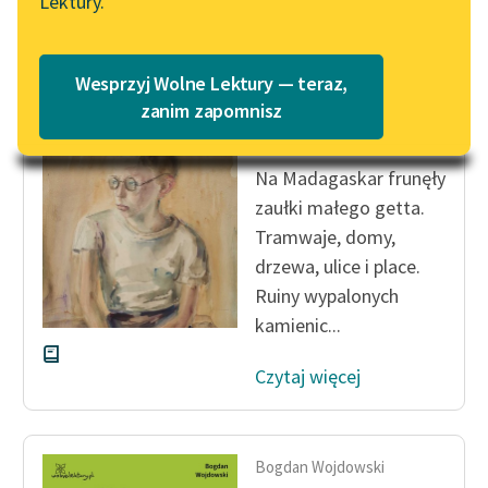
Lektury.
Katalog
Blog
Katalog w formacie PDF
Bogdan Wojdowski
Wesprzyj Wolne Lektury — teraz,
Chleb rzucony
Lektury szkolne i klasyka
zanim zapomnisz
umarłym
literatury do słuchania dla
uczennic i uczniów z
Na Madagaskar frunęły
niepełnosprawnościami
zaułki małego getta.
E-kolekcja lektur
Tramwaje, domy,
szkolnych i literatury do
drzewa, ulice i place.
słuchania dla uczennic i
Ruiny wypalonych
uczniów z
kamienic...
niepełnosprawnościami
Czytaj więcej
Feministyczne inspiracje.
Popularyzacja
skandynawskiej literatury
feministycznej
Bogdan Wojdowski