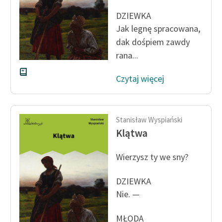
DZIEWKA
Zasady wykorzystania
Jak legnę spracowana,
Wolnych Lektur
dak dośpiem zawdy
Logotypy
rana...
Materiały promocyjne
Czytaj więcej
Polityka prywatności
Regulamin biblioteki
Stanisław Wyspiański
Klątwa
Dane fundacji i
sprawozdania finansowe
Wierzysz ty we sny?
Regulamin darowizn
DZIEWKA
Informacja o treściach
Nie. —
wrażliwych
Deklaracja dostępności
MŁODA