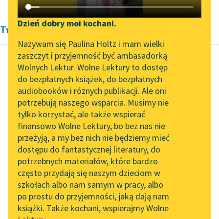
Katalog DAISY
Zgłoś brak utworu
Podkasty o książkach
Dzień dobry moi kochani.
Twórczość Jerzego Lieberta
Aktualności
Narzędzia
Nazywam się Paulina Holtz i mam wielki
zaszczyt i przyjemność być ambasadorką
Zapraszamy na spotkanie
Mapa Wolnych Lektur
Wolnych Lektur. Wolne Lektury to dostęp
online z tłumaczkami
do bezpłatnych książek, do bezpłatnych
Jerzy Liebert
Leśmianator
literatury skandynawskiej
audiobooków i różnych publikacji. Ale oni
Koguty
potrzebują naszego wsparcia. Musimy nie
Przewodnik dla piszących i
Spotkanie z Katarzyną
tylko korzystać, ale także wspierać
czytających
Niezgrabnie,
Tunkiel w Oslo
finansowo Wolne Lektury, bo bez nas nie
niedołężnie wypływam
przeżyją, a my bez nich nie będziemy mieć
Wolne Lektury na 32.
na jawę —
dostępu do fantastycznej literatury, do
Pol’and’Rock Festivalu
API
Odcięta głowa wolno z
potrzebnych materiałów, które bardzo
tułowiem się zrasta
„Kochanek Lady
OAI-PMH
często przydają się naszym dzieciom w
I w blaskach...
Chatterley” do słuchania
szkołach albo nam samym w pracy, albo
Widget Wolnych Lektur
na Wolnych Lekturach
po prostu do przyjemności, jaką dają nam
Czytaj więcej
książki. Także kochani, wspierajmy Wolne
Przypisy
Nowy audiobook –