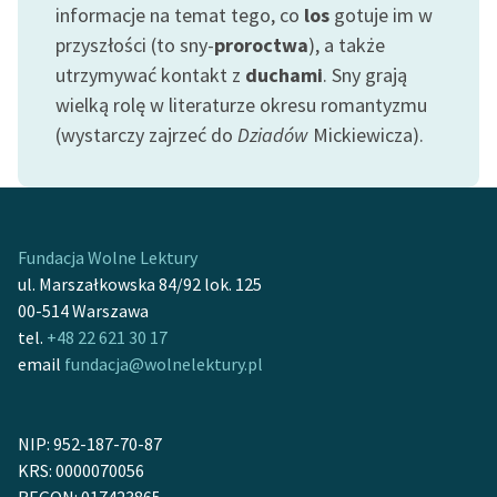
informacje na temat tego, co
los
gotuje im w
przyszłości (to sny-
proroctwa
), a także
utrzymywać kontakt z
duchami
. Sny grają
wielką rolę w literaturze okresu romantyzmu
(wystarczy zajrzeć do
Dziadów
Mickiewicza).
Fundacja Wolne Lektury
ul. Marszałkowska 84/92 lok. 125
00-514 Warszawa
tel.
+48 22 621 30 17
email
fundacja@wolnelektury.pl
NIP: 952-187-70-87
KRS: 0000070056
REGON: 017423865