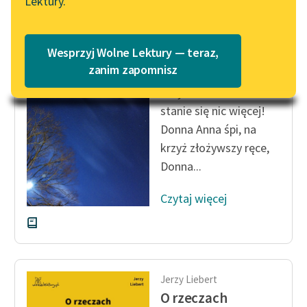
Lektury.
„Marzenie o Oriencie”
Katalog
Sophie Elkan
Katalog w formacie PDF
Jerzy Liebert
Blog
Wesprzyj Wolne Lektury — teraz,
Kroki Komandora
zanim zapomnisz
Przyszedł kres! Nie
Lektury szkolne i klasyka
stanie się nic więcej!
literatury do słuchania dla
Donna Anna śpi, na
uczennic i uczniów z
krzyż złożywszy ręce,
niepełnosprawnościami
Donna...
E-kolekcja lektur
szkolnych i literatury do
Czytaj więcej
słuchania dla uczennic i
uczniów z
niepełnosprawnościami
Feministyczne inspiracje.
Jerzy Liebert
Popularyzacja
O rzeczach
skandynawskiej literatury