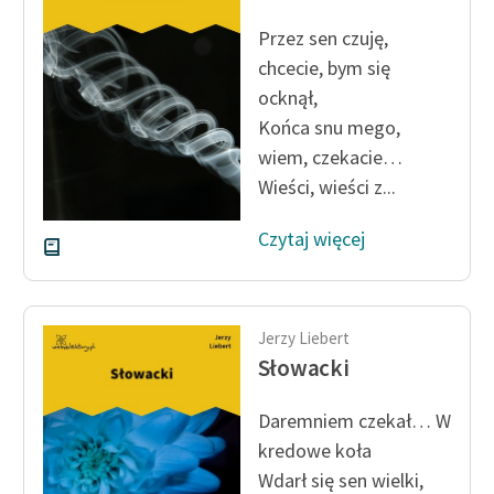
feministycznej
Przez sen czuję,
Ręce pełne poezji
chcecie, bym się
ocknął,
Kolekcje edukacyjne
Końca snu mego,
twórców przechodzących
wiem, czekacie…
do domeny publicznej,
Wieści, wieści z...
lektur szkolnych oraz
Starego Testamentu
Czytaj więcej
Odkurzamy bohaterów
Szkoła Poezji Wolnych
Lektur
Jerzy Liebert
Słowacki
O nas
Daremniem czekał… W
Kontakt
kredowe koła
O projekcie
Wdarł się sen wielki,