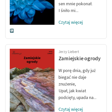
sen mnie pokonał.
Zespół
I śniło mi...
Czytaj więcej
Zasady wykorzystania
Wolnych Lektur
Logotypy
Materiały promocyjne
Jerzy Liebert
Zamiejskie ogrody
Polityka prywatności
Regulamin biblioteki
W porę dnia, gdy już
biegać nie daje
Dane fundacji i
znużenie,
sprawozdania finansowe
Upał, jak kwiat
Regulamin darowizn
podcięty, upada na...
Informacja o treściach
Czytaj więcej
wrażliwych