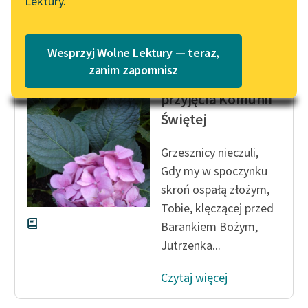
Lektury.
Katalog
Blog
Katalog w formacie PDF
Adam Mickiewicz
Wesprzyj Wolne Lektury — teraz,
Do Maryi
Lektury szkolne i klasyka
zanim zapomnisz
Łempickiej w dzień
literatury do słuchania dla
przyjęcia Komunii
uczennic i uczniów z
Świętej
niepełnosprawnościami
E-kolekcja lektur
Grzesznicy nieczuli,
szkolnych i literatury do
Gdy my w spoczynku
słuchania dla uczennic i
skroń ospałą złożym,
uczniów z
Tobie, klęczącej przed
niepełnosprawnościami
Barankiem Bożym,
Feministyczne inspiracje.
Jutrzenka...
Popularyzacja
skandynawskiej literatury
Czytaj więcej
feministycznej