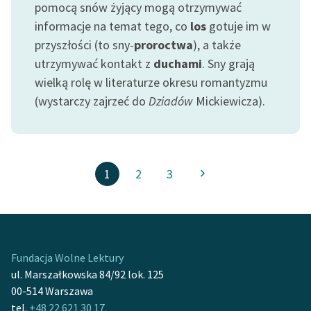
pomocą snów żyjący mogą otrzymywać
informacje na temat tego, co
los
gotuje im w
przyszłości (to sny-
proroctwa
), a także
utrzymywać kontakt z
duchami
. Sny grają
wielką rolę w literaturze okresu romantyzmu
(wystarczy zajrzeć do
Dziadów
Mickiewicza).
1
2
3
Fundacja Wolne Lektury
ul. Marszałkowska 84/92 lok. 125
00-514 Warszawa
tel.
+48 22 621 30 17