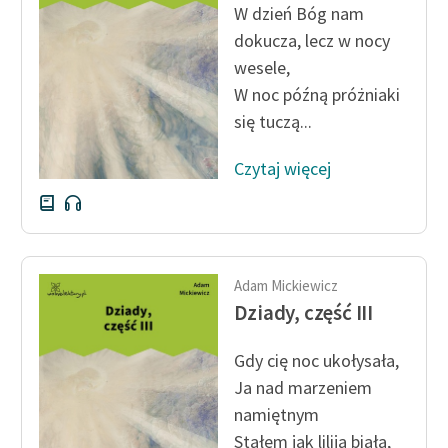
W dzień Bóg nam
dokucza, lecz w nocy
Zasady wykorzystania
Wolnych Lektur
wesele,
W noc późną próżniaki
Logotypy
się tuczą...
Materiały promocyjne
Czytaj więcej
Polityka prywatności
Regulamin biblioteki
Dane fundacji i
Adam Mickiewicz
sprawozdania finansowe
Dziady, część III
Regulamin darowizn
Gdy cię noc ukołysała,
Informacja o treściach
Ja nad marzeniem
wrażliwych
namiętnym
Deklaracja dostępności
Stałem jak lilija biała,