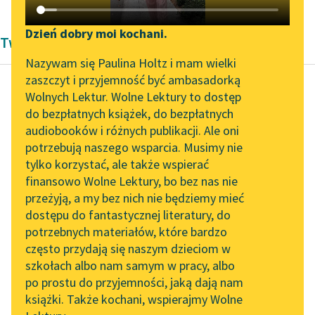
Katalog DAISY
Zgłoś brak utworu
Podkasty o książkach
Dzień dobry moi kochani.
Twórczość Adama Mickiewicza
Aktualności
Narzędzia
Nazywam się Paulina Holtz i mam wielki
zaszczyt i przyjemność być ambasadorką
„Prokurator Alicja Horn”
Mapa Wolnych Lektur
Wolnych Lektur. Wolne Lektury to dostęp
do słuchania
do bezpłatnych książek, do bezpłatnych
Adam Mickiewicz
Leśmianator
audiobooków i różnych publikacji. Ale oni
Bajdary
Byliśmy częścią AI Impact
potrzebują naszego wsparcia. Musimy nie
Przewodnik dla piszących i
Lab
tylko korzystać, ale także wspierać
czytających
Czytaj więcej
finansowo Wolne Lektury, bo bez nas nie
Zapraszamy na spotkanie
przeżyją, a my bez nich nie będziemy mieć
online z tłumaczkami
dostępu do fantastycznej literatury, do
literatury skandynawskiej
API
potrzebnych materiałów, które bardzo
Spotkanie z Katarzyną
OAI-PMH
często przydają się naszym dzieciom w
Tunkiel w Oslo
szkołach albo nam samym w pracy, albo
Widget Wolnych Lektur
po prostu do przyjemności, jaką dają nam
102. lata temu zmarł
książki. Także kochani, wspierajmy Wolne
Przypisy
Joseph Conrad