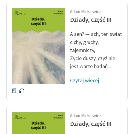
Ręce pełne poezji
Adam Mickiewicz
Kolekcje edukacyjne
Dziady, część III
twórców przechodzących
do domeny publicznej,
A sen? — ach, ten świat
lektur szkolnych oraz
cichy, głuchy,
Starego Testamentu
tajemniczy,
Odkurzamy bohaterów
Życie duszy, czyż nie
jest warte badań...
Szkoła Poezji Wolnych
Lektur
Czytaj więcej
O nas
Kontakt
O projekcie
Adam Mickiewicz
Dziady, część III
Zespół