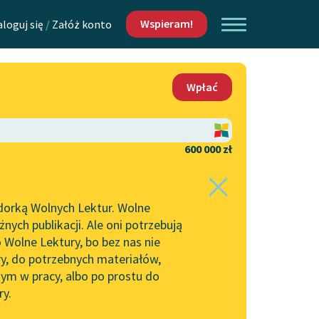
Wspieram!
aloguj się
/
Załóż konto
O nas
Wpłać
Lektur
Kontakt
O projekcie
600 000 zł
 piszących i
Zespół
dorką Wolnych Lektur. Wolne
Zasady wykorzystania
ych publikacji. Ale oni potrzebują
Wolnych Lektur
 Wolne Lektury, bo bez nas nie
Logotypy
ry, do potrzebnych materiałów,
ym w pracy, albo po prostu do
h Lektur
Materiały promocyjne
ry.
Polityka prywatności