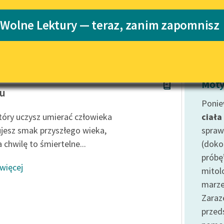
Katalog
Blog
 Wolne Lektury — teraz, zanim zapomnisz
Katalog w for
Lektury szkolne i klasyka
literatury do słuchania dla
uczennic i uczniów z
hanowski
niepełnosprawnościami
Moty
nu
E-kolekcja lektur szkolnych i
Ponie
literatury do słuchania dla
który uczysz umierać człowieka
ciała
uczennic i uczniów z
ujesz smak przyszłego wieka,
spraw
niepełnosprawnościami
 chwilę to śmiertelne...
(doko
Feministyczne inspiracje.
próbę
Popularyzacja skandynawskiej
 więcej
literatury feministycznej
mitol
marze
Ręce pełne poezji
Zaraz
Kolekcje edukacyjne twórców
prze
przechodzących do domeny