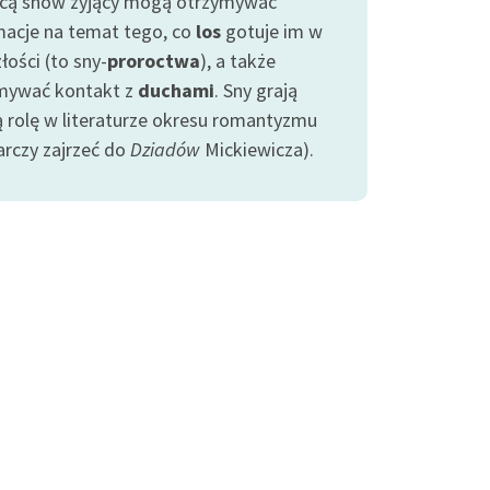
ą snów żyjący mogą otrzymywać
macje na temat tego, co
los
gotuje im w
łości (to sny-
proroctwa
), a także
mywać kontakt z
duchami
. Sny grają
ą rolę w literaturze okresu romantyzmu
arczy zajrzeć do
Dziadów
Mickiewicza).