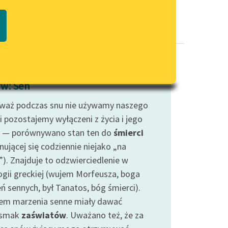
Regulamin biblioteki
macie PDF
Dane fundacji i sprawozdania
finansowe
Regulamin darowizn
Informacja o treściach
w: Sen
wrażliwych
waż podczas snu nie używamy naszego
Deklaracja dostępności
i pozostajemy wyłączeni z życia i jego
 — porównywano stan ten do
śmierci
nującej się codziennie niejako „na
”). Znajduje to odzwierciedlenie w
ogii greckiej (wujem Morfeusza, boga
ń sennych, był Tanatos, bóg śmierci).
em marzenia senne miały dawać
dsmak
zaświatów
. Uważano też, że za