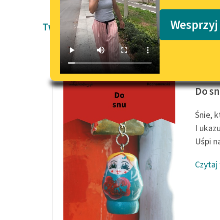
Podkasty o książkach
Wesprzyj
Twórczość Jan Kochanowski
Jan Koc
Do s
Śnie, 
I ukaz
Uśpi na
Czytaj