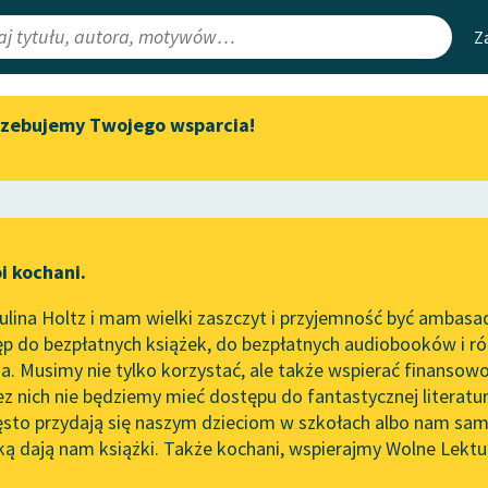
Z
rzebujemy Twojego wsparcia!
Aktualności
Narzędzia
e Lektury
Zapraszamy na spotkanie
Mapa Wolnych 
online z tłumaczkami
irmami
Leśmianator
literatury skandynawskiej
ewsletter
Przewodnik dla
Spotkanie z Katarzyną Tunkiel
i kochani.
czytających
w Oslo
lina Holtz i mam wielki zaszczyt i przyjemność być ambasa
Wolne Lektury na 32.
p do bezpłatnych książek, do bezpłatnych audiobooków i różn
Pol’and’Rock Festivalu
API
. Musimy nie tylko korzystać, ale także wspierać finansowo
ce redakcyjne
„Kochanek Lady Chatterley”
OAI-PMH
ez nich nie będziemy mieć dostępu do fantastycznej literatu
do słuchania na Wolnych
ęsto przydają się naszym dzieciom w szkołach albo nam sam
Lekturach
Widget Wolnyc
ką dają nam książki. Także kochani, wspierajmy Wolne Lektu
oru
Jan Kochanowski
✖
Nowy audiobook – „Marzenie
Przypisy
o Oriencie” Sophie Elkan