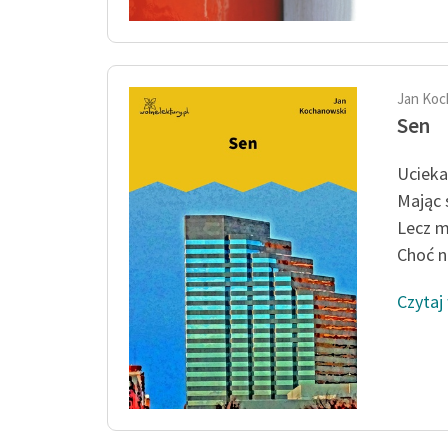
Jan Koc
Sen
Ucieka
Mając 
Lecz m
Choć na
Czytaj