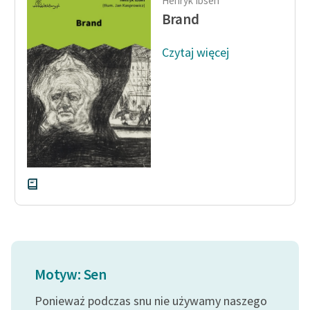
Henryk Ibsen
Ręce pełne poezji
Brand
Kolekcje edukacyjne
Czytaj więcej
twórców przechodzących
do domeny publicznej,
lektur szkolnych oraz
Starego Testamentu
Odkurzamy bohaterów
Szkoła Poezji Wolnych
Lektur
O nas
Kontakt
O projekcie
Motyw: Sen
Zespół
Ponieważ podczas snu nie używamy naszego