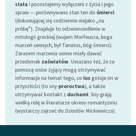
ciała
i pozostajemy wyłączeni z życia i jego
spraw — porównywano stan ten do
śmierci
Zasady wykorzystania
Wolnych Lektur
(dokonującej się codziennie niejako „na
próbę”). Znajduje to odzwierciedlenie w
Logotypy
mitologii greckiej (wujem Morfeusza, boga
Materiały promocyjne
marzeń sennych, był Tanatos, bóg śmierci).
Zarazem marzenia senne miały dawać
Polityka prywatności
przedsmak
zaświatów
. Uważano też, że za
Regulamin biblioteki
pomocą snów żyjący mogą otrzymywać
informacje na temat tego, co
los
gotuje im w
Dane fundacji i
przyszłości (to sny-
proroctwa
), a także
sprawozdania finansowe
utrzymywać kontakt z
duchami
. Sny grają
Regulamin darowizn
wielką rolę w literaturze okresu romantyzmu
(wystarczy zajrzeć do
Dziadów
Mickiewicza).
Informacja o treściach
wrażliwych
Deklaracja dostępności