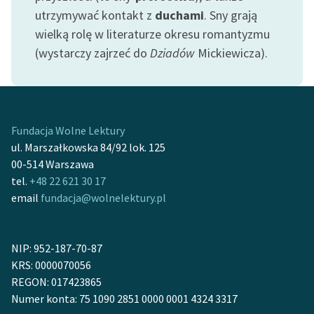
Ręce pełne poezji
utrzymywać kontakt z
duchami
. Sny grają
wielką rolę w literaturze okresu romantyzmu
Kolekcje edukacyjne
(wystarczy zajrzeć do
Dziadów
Mickiewicza).
twórców przechodzących
do domeny publicznej,
lektur szkolnych oraz
Starego Testamentu
Fundacja Wolne Lektury
Odkurzamy bohaterów
ul. Marszałkowska 84/92 lok. 125
Szkoła Poezji Wolnych
00-514 Warszawa
Lektur
tel.
+48 22 621 30 17
email
fundacja@wolnelektury.pl
O nas
Kontakt
NIP: 952-187-70-87
O projekcie
KRS: 0000070056
REGON: 017423865
Zespół
Numer konta: 75 1090 2851 0000 0001 4324 3317