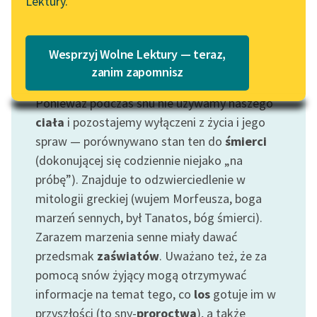
Lektury.
Katalog
Blog
Katalog w formacie PDF
Wesprzyj Wolne Lektury — teraz,
Lektury szkolne i klasyka
zanim zapomnisz
Motyw: Sen
literatury do słuchania dla
Ponieważ podczas snu nie używamy naszego
uczennic i uczniów z
niepełnosprawnościami
ciała
i pozostajemy wyłączeni z życia i jego
spraw — porównywano stan ten do
śmierci
E-kolekcja lektur
(dokonującej się codziennie niejako „na
szkolnych i literatury do
próbę”). Znajduje to odzwierciedlenie w
słuchania dla uczennic i
mitologii greckiej (wujem Morfeusza, boga
uczniów z
marzeń sennych, był Tanatos, bóg śmierci).
niepełnosprawnościami
Zarazem marzenia senne miały dawać
Feministyczne inspiracje.
przedsmak
zaświatów
. Uważano też, że za
Popularyzacja
pomocą snów żyjący mogą otrzymywać
skandynawskiej literatury
informacje na temat tego, co
los
gotuje im w
feministycznej
przyszłości (to sny-
proroctwa
), a także