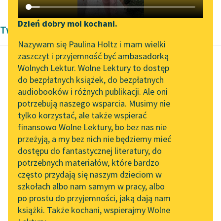
Katalog DAISY
Zgłoś brak utworu
Podkasty o książkach
Dzień dobry moi kochani.
Twórczość Pedro Calderon de la Barca
Aktualności
Narzędzia
Nazywam się Paulina Holtz i mam wielki
zaszczyt i przyjemność być ambasadorką
„Prokurator Alicja Horn”
Mapa Wolnych Lektur
Wolnych Lektur. Wolne Lektury to dostęp
do słuchania
do bezpłatnych książek, do bezpłatnych
Pedro Calderon de la Barca
Leśmianator
audiobooków i różnych publikacji. Ale oni
Życie snem
Byliśmy częścią AI Impact
potrzebują naszego wsparcia. Musimy nie
Przewodnik dla piszących i
Lab
tylko korzystać, ale także wspierać
czytających
Wstrzymajmy duszy
finansowo Wolne Lektury, bo bez nas nie
Zapraszamy na spotkanie
upadek,
przeżyją, a my bez nich nie będziemy mieć
online z tłumaczkami
Furię i zemstę, jeżeli
dostępu do fantastycznej literatury, do
literatury skandynawskiej
API
Przyjemny ma sen nam
potrzebnych materiałów, które bardzo
wrócić.
Spotkanie z Katarzyną
OAI-PMH
często przydają się naszym dzieciom w
Snu niczym nie...
Tunkiel w Oslo
szkołach albo nam samym w pracy, albo
Widget Wolnych Lektur
po prostu do przyjemności, jaką dają nam
102. lata temu zmarł
Czytaj więcej
książki. Także kochani, wspierajmy Wolne
Przypisy
Joseph Conrad