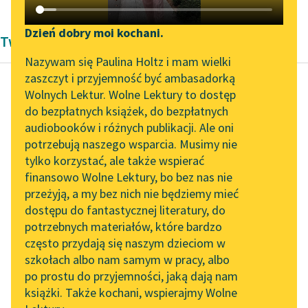
Katalog DAISY
Zgłoś brak utworu
Podkasty o książkach
Dzień dobry moi kochani.
Twórczość Krzysztofa Kamila Baczyńskiego
Aktualności
Narzędzia
Nazywam się Paulina Holtz i mam wielki
zaszczyt i przyjemność być ambasadorką
Zapraszamy na spotkanie
Mapa Wolnych Lektur
Wolnych Lektur. Wolne Lektury to dostęp
online z tłumaczkami
do bezpłatnych książek, do bezpłatnych
Krzysztof Kamil Baczyński
Leśmianator
literatury skandynawskiej
audiobooków i różnych publikacji. Ale oni
[Gdy za powietrza
potrzebują naszego wsparcia. Musimy nie
Przewodnik dla piszących i
zasłoną...]
Spotkanie z Katarzyną
tylko korzystać, ale także wspierać
czytających
Tunkiel w Oslo
finansowo Wolne Lektury, bo bez nas nie
A potem świt się
przeżyją, a my bez nich nie będziemy mieć
Wolne Lektury na 32.
rozlewa. Broń w kącie
dostępu do fantastycznej literatury, do
Pol’and’Rock Festivalu
API
ostygła i czeka.
potrzebnych materiałów, które bardzo
Pnie się wąż biały...
„Kochanek Lady
OAI-PMH
często przydają się naszym dzieciom w
Chatterley” do słuchania
szkołach albo nam samym w pracy, albo
Widget Wolnych Lektur
Czytaj więcej
na Wolnych Lekturach
po prostu do przyjemności, jaką dają nam
książki. Także kochani, wspierajmy Wolne
Przypisy
Nowy audiobook –