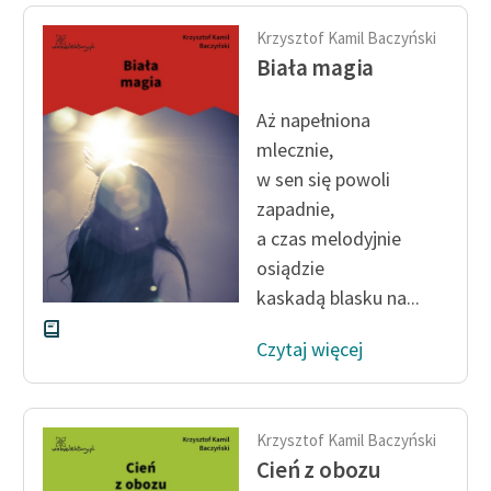
feministycznej
Krzysztof Kamil Baczyński
Biała magia
Ręce pełne poezji
Kolekcje edukacyjne
Aż napełniona
twórców przechodzących
mlecznie,
do domeny publicznej,
w sen się powoli
lektur szkolnych oraz
zapadnie,
Starego Testamentu
a czas melodyjnie
Odkurzamy bohaterów
osiądzie
kaskadą blasku na...
Szkoła Poezji Wolnych
Lektur
Czytaj więcej
O nas
Kontakt
Krzysztof Kamil Baczyński
O projekcie
Cień z obozu