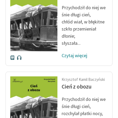
Zespół
Przychodził do niej we
śnie długi cień,
chłód wiał, w błękitne
Zasady wykorzystania
szkło przemieniał
Wolnych Lektur
dłonie;
Logotypy
słyszała...
Materiały promocyjne
Czytaj więcej
Polityka prywatności
Regulamin biblioteki
Krzysztof Kamil Baczyński
Dane fundacji i
Cień z obozu
sprawozdania finansowe
Przychodził do niej we
Regulamin darowizn
śnie długi cień,
Informacja o treściach
rozchylał płatki nocy,
wrażliwych