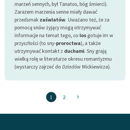
marzeń sennych, był Tanatos, bóg śmierci).
Zarazem marzenia senne miały dawać
przedsmak
zaświatów
. Uważano też, że za
pomocą snów żyjący mogą otrzymywać
informacje na temat tego, co
los
gotuje im w
przyszłości (to sny-
proroctwa
), a także
utrzymywać kontakt z
duchami
. Sny grają
wielką rolę w literaturze okresu romantyzmu
(wystarczy zajrzeć do
Dziadów
Mickiewicza).
1
2