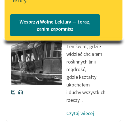
Lektury.
„Marzenie o Oriencie”
Katalog
Sophie Elkan
Katalog w formacie PDF
Krzysztof Kamil Baczyński
Blog
Wesprzyj Wolne Lektury — teraz,
[Nie to, co mi się
zanim zapomnisz
śniło...]
Lektury szkolne i klasyka
Ten świat, gdzie
literatury do słuchania dla
widzieć chciałem
uczennic i uczniów z
roślinnych linii
niepełnosprawnościami
mądrość,
E-kolekcja lektur
gdzie kształty
szkolnych i literatury do
ukochałem
słuchania dla uczennic i
i duchy wszystkich
uczniów z
rzeczy...
niepełnosprawnościami
Feministyczne inspiracje.
Czytaj więcej
Popularyzacja
skandynawskiej literatury