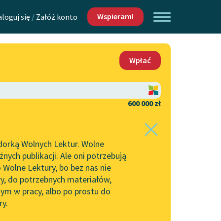
Wspieram!
aloguj się
/
Załóż konto
O nas
Wpłać
Lektur
Kontakt
O projekcie
600 000 zł
 piszących i
Zespół
dorką Wolnych Lektur. Wolne
Zasady wykorzystania
ych publikacji. Ale oni potrzebują
Wolnych Lektur
 Wolne Lektury, bo bez nas nie
Logotypy
ry, do potrzebnych materiałów,
ym w pracy, albo po prostu do
h Lektur
Materiały promocyjne
ry.
Polityka prywatności