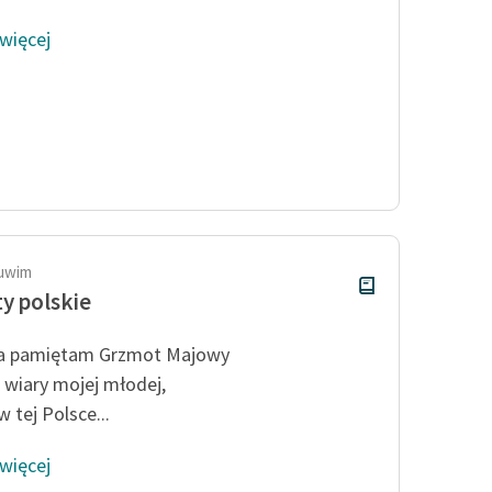
 więcej
Tuwim
y polskie
a pamiętam Grzmot Majowy
ń wiary mojej młodej,
w tej Polsce...
 więcej