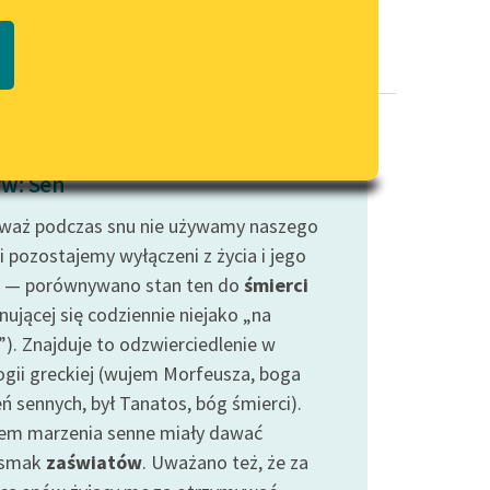
Regulamin biblioteki
macie PDF
Dane fundacji i sprawozdania
finansowe
Regulamin darowizn
Informacja o treściach
w: Sen
wrażliwych
waż podczas snu nie używamy naszego
Deklaracja dostępności
i pozostajemy wyłączeni z życia i jego
 — porównywano stan ten do
śmierci
nującej się codziennie niejako „na
”). Znajduje to odzwierciedlenie w
ogii greckiej (wujem Morfeusza, boga
ń sennych, był Tanatos, bóg śmierci).
em marzenia senne miały dawać
dsmak
zaświatów
. Uważano też, że za