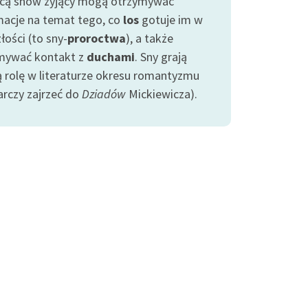
ą snów żyjący mogą otrzymywać
macje na temat tego, co
los
gotuje im w
łości (to sny-
proroctwa
), a także
mywać kontakt z
duchami
. Sny grają
ą rolę w literaturze okresu romantyzmu
arczy zajrzeć do
Dziadów
Mickiewicza).