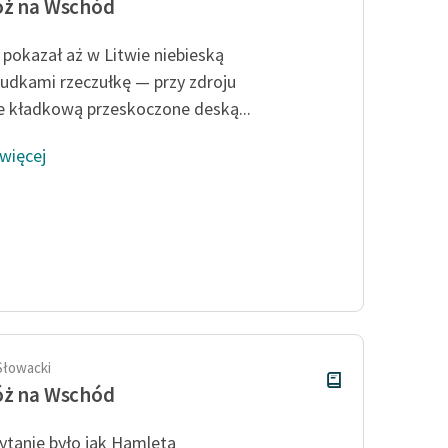
óż na Wschód
 pokazał aż w Litwie niebieską
udkami rzeczułkę — przy zdroju
e kładkową przeskoczone deską...
 więcej
Słowacki
óż na Wschód
ytanie było jak Hamleta