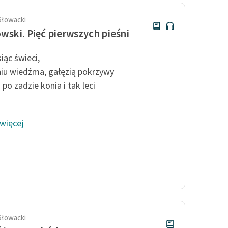
Słowacki
wski. Pięć pierwszych pieśni
iąc świeci,
iu wiedźma, gałęzią pokrzywy
po zadzie konia i tak leci
 więcej
Słowacki