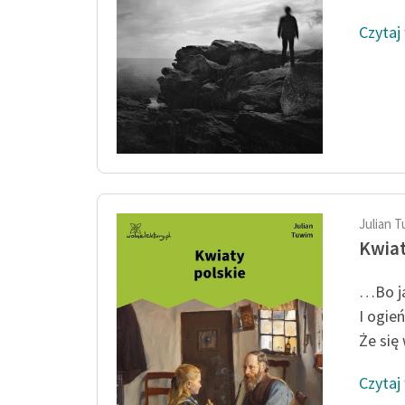
Czytaj
Julian 
Kwiat
…Bo j
I ogie
Że się 
Czytaj