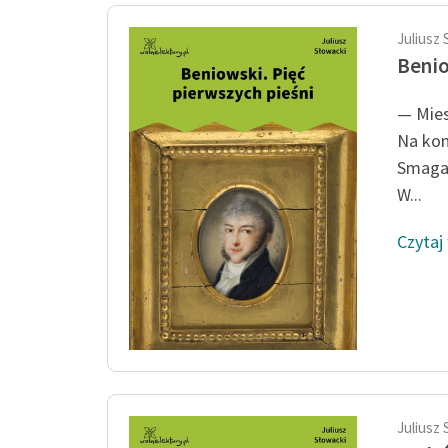
Juliusz 
Benio
— Mies
Na kon
Smaga 
W...
Czytaj
Juliusz 