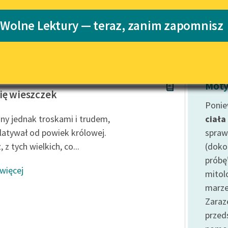
Katalog
 Wolne Lektury — teraz, zanim zapomnisz
Katalog w for
Lektury szkolne i klasyka
literatury do słuchania dla
uczennic i uczniów z
niepełnosprawnościami
yse
E-kolekcja lektur szkolnych i
Moty
literatury do słuchania dla
ię wieszczek
uczennic i uczniów z
Ponie
niepełnosprawnościami
ny jednak troskami i trudem,
ciała
Feministyczne inspiracje.
latywał od powiek królowej.
spraw
Popularyzacja skandynawskiej
z tych wielkich, co...
(doko
literatury feministycznej
próbę
 więcej
Ręce pełne poezji
mitol
marze
Kolekcje edukacyjne twórców
przechodzących do domeny
Zaraz
publicznej, lektur szkolnych
prze
oraz Starego Testamentu