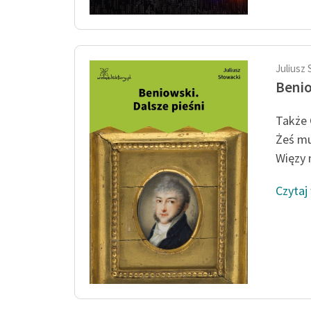
Juliusz 
Benio
Także 
Żeś mu
Więzy n
Czytaj