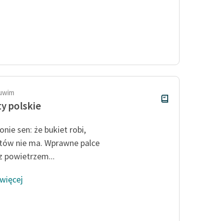
Tuwim
y polskie
nie sen: że bukiet robi,
tów nie ma. Wprawne palce
z powietrzem...
 więcej