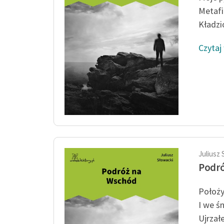
Metafi
Kładzi
Czytaj
Juliusz 
Podr
Położy
I we ś
Ujrzał