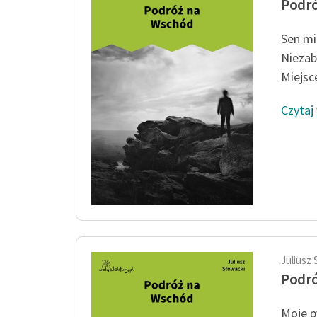
Podr
Sen mi
Niezab
Miejsc
Czytaj
Juliusz 
Podr
Moje p