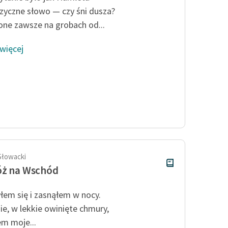
zyczne słowo — czy śni dusza?
one zawsze na grobach od...
 więcej
Słowacki
óż na Wschód
łem się i zasnąłem w nocy.
nie, w lekkie owinięte chmury,
em moje...