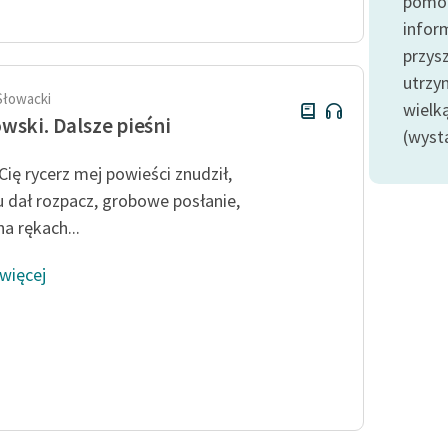
pomoc
Odkurzamy bohaterów
infor
Szkoła Poezji Wolnych Lektur
przysz
utrzy
Słowacki
wielk
wski. Dalsze pieśni
(wyst
Cię rycerz mej powieści znudził,
 dał rozpacz, grobowe posłanie,
a rękach...
 więcej