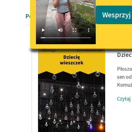
Podkasty o książkach
Wesprzyj
Poemat dygresyjny
Paul He
Dziec
Płoszo
sen od
Komuż, 
Czytaj