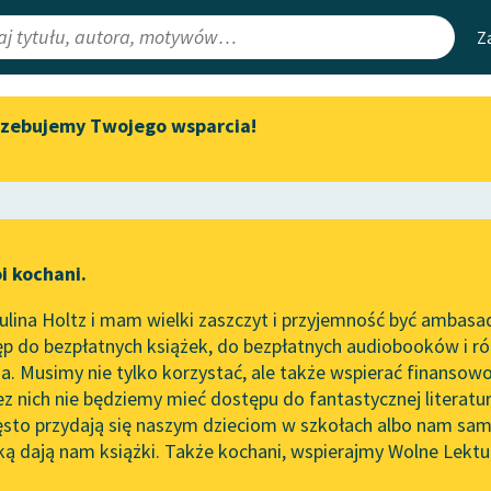
Z
rzebujemy Twojego wsparcia!
Aktualności
Narzędzia
e Lektury
„Prokurator Alicja Horn” do
Mapa Wolnych 
słuchania
irmami
Leśmianator
Byliśmy częścią AI Impact Lab
ewsletter
Przewodnik dla
i kochani.
Zapraszamy na spotkanie
czytających
online z tłumaczkami
lina Holtz i mam wielki zaszczyt i przyjemność być ambasa
literatury skandynawskiej
p do bezpłatnych książek, do bezpłatnych audiobooków i różn
API
Spotkanie z Katarzyną Tunkiel
. Musimy nie tylko korzystać, ale także wspierać finansowo
ce redakcyjne
w Oslo
OAI-PMH
ez nich nie będziemy mieć dostępu do fantastycznej literatu
ęsto przydają się naszym dzieciom w szkołach albo nam sam
102. lata temu zmarł Joseph
Widget Wolnyc
Conrad
ką dają nam książki. Także kochani, wspierajmy Wolne Lektu
oru
Poemat dygresyjny
✖
Przypisy
Blog