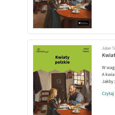
Julian 
Kwiat
W wago
A kwia
Jakby 
Czytaj