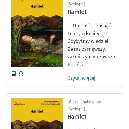
(Szekspir)
feministycznej
Hamlet
Ręce pełne poezji
— Umrzeć — zasnąć —
Kolekcje edukacyjne
I na tym koniec. —
twórców przechodzących
Gdybyśmy wiedzieli,
do domeny publicznej,
Że raz zasnąwszy,
lektur szkolnych oraz
Starego Testamentu
zakończym na zawsze
Boleści...
Odkurzamy bohaterów
Czytaj więcej
Szkoła Poezji Wolnych
Lektur
O nas
William Shakespeare
(Szekspir)
Kontakt
Hamlet
O projekcie