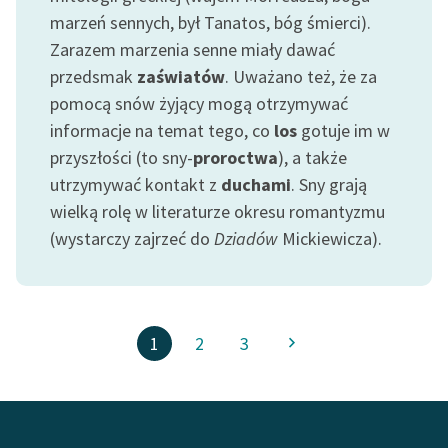
marzeń sennych, był Tanatos, bóg śmierci).
Zarazem marzenia senne miały dawać
przedsmak
zaświatów
. Uważano też, że za
pomocą snów żyjący mogą otrzymywać
informacje na temat tego, co
los
gotuje im w
przyszłości (to sny-
proroctwa
), a także
utrzymywać kontakt z
duchami
. Sny grają
wielką rolę w literaturze okresu romantyzmu
(wystarczy zajrzeć do
Dziadów
Mickiewicza).
1
2
3