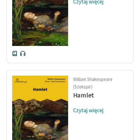
Czytaj więcej
Zespół
Zasady wykorzystania
Wolnych Lektur
Logotypy
Materiały promocyjne
Polityka prywatności
William Shakespeare
Regulamin biblioteki
(Szekspir)
Hamlet
Dane fundacji i
sprawozdania finansowe
Czytaj więcej
Regulamin darowizn
Informacja o treściach
wrażliwych