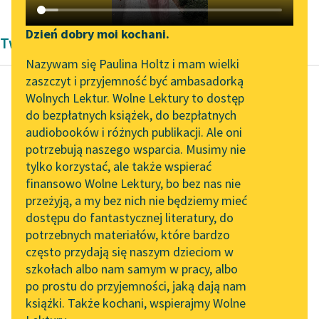
Katalog DAISY
Zgłoś brak utworu
Podkasty o książkach
Dzień dobry moi kochani.
Twórczość William Shakespeare (Szekspir)
Aktualności
Narzędzia
Nazywam się Paulina Holtz i mam wielki
zaszczyt i przyjemność być ambasadorką
Zapraszamy na spotkanie
Mapa Wolnych Lektur
Wolnych Lektur. Wolne Lektury to dostęp
online z tłumaczkami
do bezpłatnych książek, do bezpłatnych
William Shakespeare
Leśmianator
literatury skandynawskiej
audiobooków i różnych publikacji. Ale oni
(Szekspir)
potrzebują naszego wsparcia. Musimy nie
Antoniusz i
Przewodnik dla piszących i
Spotkanie z Katarzyną
tylko korzystać, ale także wspierać
czytających
Kleopatra
Tunkiel w Oslo
finansowo Wolne Lektury, bo bez nas nie
przeżyją, a my bez nich nie będziemy mieć
Wolne Lektury na 32.
Czytaj więcej
dostępu do fantastycznej literatury, do
Pol’and’Rock Festivalu
API
potrzebnych materiałów, które bardzo
„Kochanek Lady
OAI-PMH
często przydają się naszym dzieciom w
Chatterley” do słuchania
szkołach albo nam samym w pracy, albo
Widget Wolnych Lektur
na Wolnych Lekturach
po prostu do przyjemności, jaką dają nam
książki. Także kochani, wspierajmy Wolne
Przypisy
Nowy audiobook –