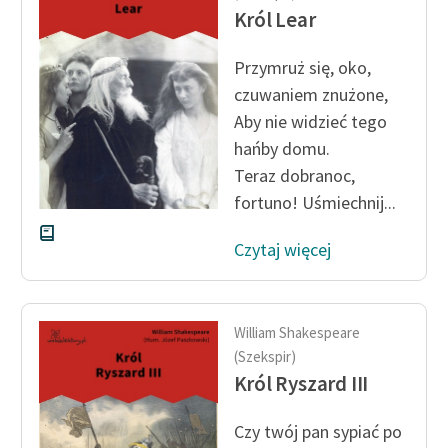
Król Lear
Przymruż się, oko,
czuwaniem znużone,
Aby nie widzieć tego
hańby domu.
Teraz dobranoc,
fortuno! Uśmiechnij...
Czytaj więcej
William Shakespeare
(Szekspir)
Król Ryszard III
Czy twój pan sypiać po