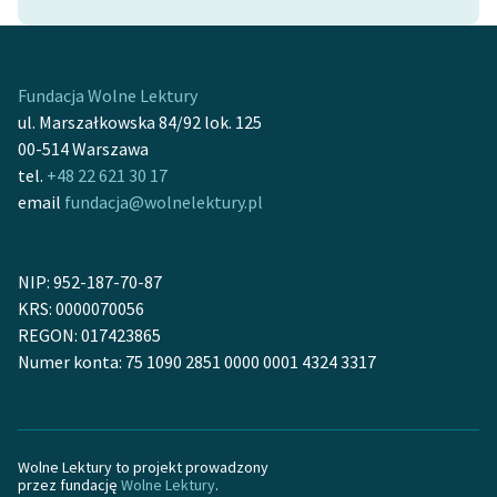
Zasady wykorzystania
Wolnych Lektur
Fundacja Wolne Lektury
Logotypy
ul. Marszałkowska 84/92 lok. 125
00-514 Warszawa
Materiały promocyjne
tel.
+48 22 621 30 17
email
fundacja@wolnelektury.pl
Polityka prywatności
Regulamin biblioteki
NIP: 952-187-70-87
Dane fundacji i
KRS: 0000070056
sprawozdania finansowe
REGON: 017423865
Numer konta: 75 1090 2851 0000 0001 4324 3317
Regulamin darowizn
Informacja o treściach
wrażliwych
Wolne Lektury to projekt prowadzony
Deklaracja dostępności
przez fundację
Wolne Lektury
.