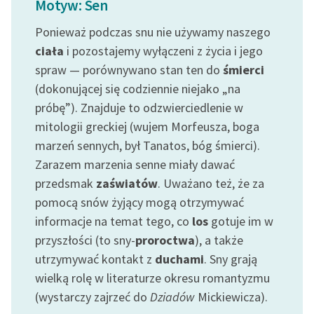
Motyw: Sen
Ręce pełne poezji
Ponieważ podczas snu nie używamy naszego
Kolekcje edukacyjne
ciała
i pozostajemy wyłączeni z życia i jego
twórców przechodzących
spraw — porównywano stan ten do
śmierci
do domeny publicznej,
lektur szkolnych oraz
(dokonującej się codziennie niejako „na
Starego Testamentu
próbę”). Znajduje to odzwierciedlenie w
mitologii greckiej (wujem Morfeusza, boga
Odkurzamy bohaterów
marzeń sennych, był Tanatos, bóg śmierci).
Szkoła Poezji Wolnych
Zarazem marzenia senne miały dawać
Lektur
przedsmak
zaświatów
. Uważano też, że za
pomocą snów żyjący mogą otrzymywać
O nas
informacje na temat tego, co
los
gotuje im w
Kontakt
przyszłości (to sny-
proroctwa
), a także
utrzymywać kontakt z
duchami
. Sny grają
O projekcie
wielką rolę w literaturze okresu romantyzmu
Zespół
(wystarczy zajrzeć do
Dziadów
Mickiewicza).