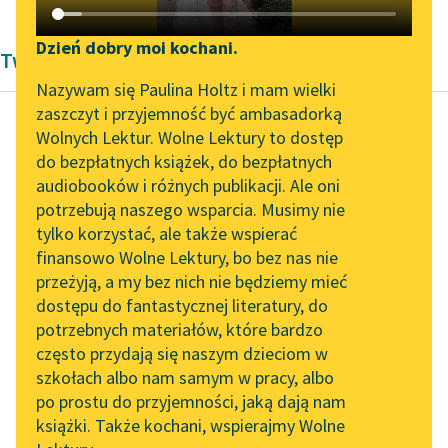
Katalog DAISY
Zgłoś brak utworu
Podkasty o książkach
Dzień dobry moi kochani.
Twórczość Frances Hodgson Burnett
Aktualności
Narzędzia
Nazywam się Paulina Holtz i mam wielki
zaszczyt i przyjemność być ambasadorką
„Prokurator Alicja Horn”
Mapa Wolnych Lektur
Wolnych Lektur. Wolne Lektury to dostęp
do słuchania
do bezpłatnych książek, do bezpłatnych
Frances Hodgson Burnett
Leśmianator
audiobooków i różnych publikacji. Ale oni
Mała księżniczka
Byliśmy częścią AI Impact
potrzebują naszego wsparcia. Musimy nie
Przewodnik dla piszących i
Lab
tylko korzystać, ale także wspierać
czytających
Sara zrazu nie
finansowo Wolne Lektury, bo bez nas nie
Zapraszamy na spotkanie
otwierała oczu. Czuła
przeżyją, a my bez nich nie będziemy mieć
online z tłumaczkami
się nazbyt senną, a przy
dostępu do fantastycznej literatury, do
literatury skandynawskiej
API
tym — o dziwo! —
potrzebnych materiałów, które bardzo
było...
Spotkanie z Katarzyną
OAI-PMH
często przydają się naszym dzieciom w
Tunkiel w Oslo
szkołach albo nam samym w pracy, albo
Widget Wolnych Lektur
Czytaj więcej
po prostu do przyjemności, jaką dają nam
102. lata temu zmarł
książki. Także kochani, wspierajmy Wolne
Przypisy
Joseph Conrad