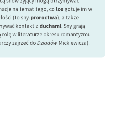
ą snów żyjący mogą otrzymywać
macje na temat tego, co
los
gotuje im w
łości (to sny-
proroctwa
), a także
mywać kontakt z
duchami
. Sny grają
ą rolę w literaturze okresu romantyzmu
arczy zajrzeć do
Dziadów
Mickiewicza).