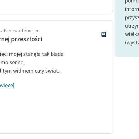
pomoc
publicznej, lektur szkolnych
oraz Starego Testamentu
infor
przysz
Odkurzamy bohaterów
utrzy
Szkoła Poezji Wolnych Lektur
rz Przerwa-Tetmajer
wielk
nej przeszłości
(wyst
ęci mojej stanęła tak blada
dmo senne,
d tym widmem cały świat...
 więcej