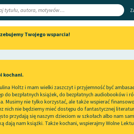
Z
rzebujemy Twojego wsparcia!
Aktualności
Narzędzia
e Lektury
Spotkanie z Katarzyną Tunkiel
Mapa Wolnych 
w Oslo
irmami
Leśmianator
Wolne Lektury na 32.
ewsletter
Przewodnik dla
Pol’and’Rock Festivalu
i kochani.
czytających
„Kochanek Lady Chatterley”
lina Holtz i mam wielki zaszczyt i przyjemność być ambasa
do słuchania na Wolnych
p do bezpłatnych książek, do bezpłatnych audiobooków i różn
Lekturach
API
. Musimy nie tylko korzystać, ale także wspierać finansowo
ce redakcyjne
Nowy audiobook – „Marzenie
OAI-PMH
ez nich nie będziemy mieć dostępu do fantastycznej literatu
o Oriencie” Sophie Elkan
ęsto przydają się naszym dzieciom w szkołach albo nam sam
Widget Wolnyc
Kolekcja Nadwyraz.com x
ką dają nam książki. Także kochani, wspierajmy Wolne Lektu
oru
zimierz Przerwa-Tetmajer
✖
Wolne Lektury – idealna na
Przypisy
lato