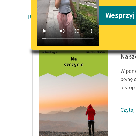
Podkasty o książkach
Wesprzyj
Twórczość Kazimierza Przerwy-Tetmaj
Kazimie
Na sz
W pona
płynę c
u stóp
i...
Czytaj