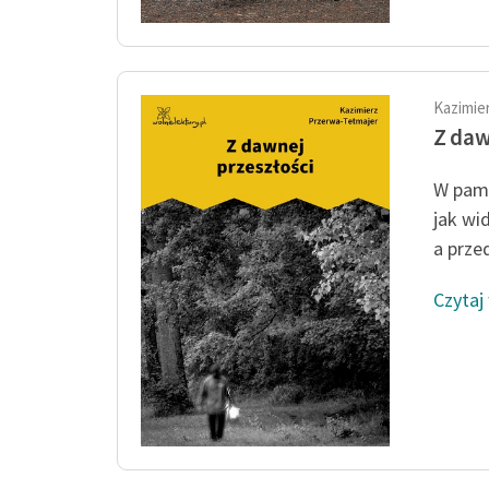
Kazimie
Z daw
W pami
jak wi
a prze
Czytaj