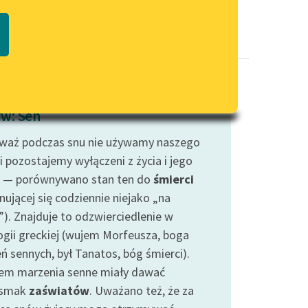
Regulamin biblioteki
macie PDF
Dane fundacji i sprawozdania
finansowe
Regulamin darowizn
Informacja o treściach
w: Sen
wrażliwych
waż podczas snu nie używamy naszego
Deklaracja dostępności
i pozostajemy wyłączeni z życia i jego
 — porównywano stan ten do
śmierci
nującej się codziennie niejako „na
”). Znajduje to odzwierciedlenie w
ogii greckiej (wujem Morfeusza, boga
ń sennych, był Tanatos, bóg śmierci).
em marzenia senne miały dawać
dsmak
zaświatów
. Uważano też, że za