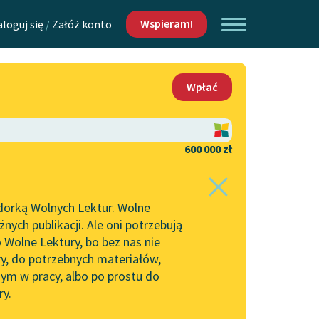
Wspieram!
aloguj się
/
Załóż konto
O nas
Wpłać
Lektur
Kontakt
O projekcie
600 000 zł
 piszących i
Zespół
dorką Wolnych Lektur. Wolne
Zasady wykorzystania
ych publikacji. Ale oni potrzebują
Wolnych Lektur
 Wolne Lektury, bo bez nas nie
Logotypy
ry, do potrzebnych materiałów,
ym w pracy, albo po prostu do
h Lektur
Materiały promocyjne
ry.
Polityka prywatności