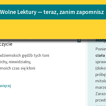
Katalog
Blog
 Wolne Lektury — teraz, zanim zapomnisz
era
Katalog w for
Lektury szkolne i klasyka
literatury do słuchania dla
uczennic i uczniów z
rz Przerwa-Tetmajer
niepełnosprawnościami
Moty
czycie
E-kolekcja lektur szkolnych i
Ponie
literatury do słuchania dla
dziemskich gędźb tych toni
ciała
uczennic i uczniów z
ichy, niewidzialny,
spraw
niepełnosprawnościami
 moich czas się kłoni
(doko
Feministyczne inspiracje.
próbę
Popularyzacja skandynawskiej
literatury feministycznej
mitol
 więcej
marze
Ręce pełne poezji
Zaraz
Kolekcje edukacyjne twórców
prze
przechodzących do domeny