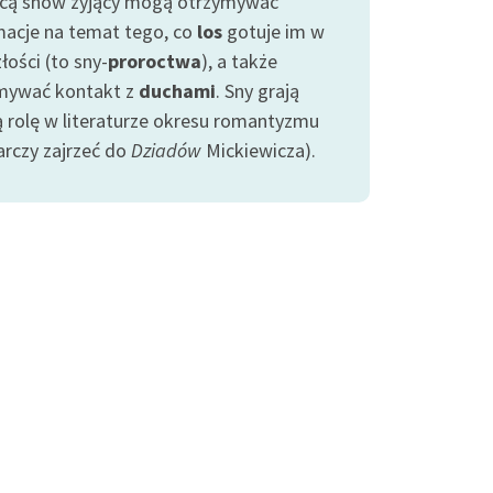
ą snów żyjący mogą otrzymywać
macje na temat tego, co
los
gotuje im w
łości (to sny-
proroctwa
), a także
mywać kontakt z
duchami
. Sny grają
ą rolę w literaturze okresu romantyzmu
arczy zajrzeć do
Dziadów
Mickiewicza).