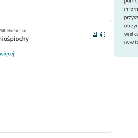
pomoc
publicznej, lektur szkolnych
oraz Starego Testamentu
infor
przysz
Odkurzamy bohaterów
utrzy
Szkoła Poezji Wolnych Lektur
 Wilhelm Grimm
wielk
miośpiochy
(wyst
 więcej