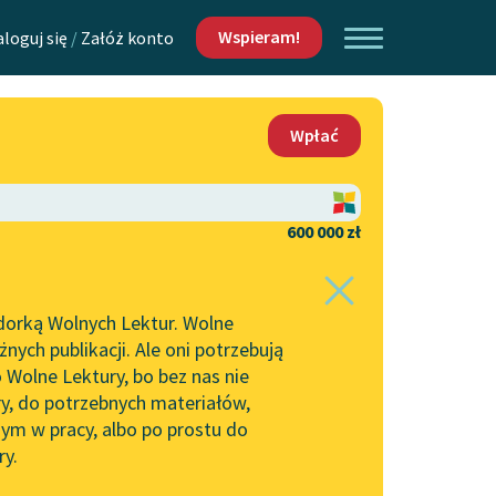
Wspieram!
aloguj się
/
Załóż konto
O nas
Wpłać
Lektur
Kontakt
O projekcie
600 000 zł
 piszących i
Zespół
dorką Wolnych Lektur. Wolne
Zasady wykorzystania
ych publikacji. Ale oni potrzebują
Wolnych Lektur
 Wolne Lektury, bo bez nas nie
Logotypy
ry, do potrzebnych materiałów,
ym w pracy, albo po prostu do
h Lektur
Materiały promocyjne
ry.
Polityka prywatności