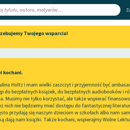
Z
rzebujemy Twojego wsparcia!
Aktualności
Narzędzia
e Lektury
Spotkanie z Katarzyną Tunkiel
Mapa Wolnych 
w Oslo
irmami
Leśmianator
Wolne Lektury na 32.
ewsletter
Przewodnik dla
Pol’and’Rock Festivalu
i kochani.
czytających
„Kochanek Lady Chatterley”
lina Holtz i mam wielki zaszczyt i przyjemność być ambasa
do słuchania na Wolnych
p do bezpłatnych książek, do bezpłatnych audiobooków i różn
Lekturach
API
. Musimy nie tylko korzystać, ale także wspierać finansowo
ce redakcyjne
Nowy audiobook – „Marzenie
OAI-PMH
ez nich nie będziemy mieć dostępu do fantastycznej literatu
o Oriencie” Sophie Elkan
ęsto przydają się naszym dzieciom w szkołach albo nam sam
Widget Wolnyc
Kolekcja Nadwyraz.com x
ką dają nam książki. Także kochani, wspierajmy Wolne Lektu
oru
Jacob i Wilhelm Grimm
✖
Wolne Lektury – idealna na
Przypisy
lato