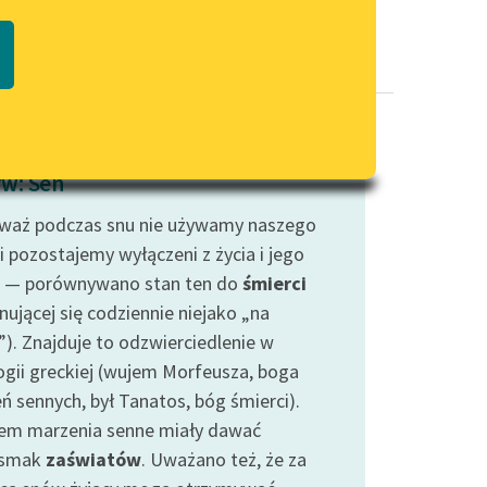
Regulamin biblioteki
macie PDF
Dane fundacji i sprawozdania
finansowe
Regulamin darowizn
Informacja o treściach
w: Sen
wrażliwych
waż podczas snu nie używamy naszego
Deklaracja dostępności
i pozostajemy wyłączeni z życia i jego
 — porównywano stan ten do
śmierci
nującej się codziennie niejako „na
”). Znajduje to odzwierciedlenie w
ogii greckiej (wujem Morfeusza, boga
ń sennych, był Tanatos, bóg śmierci).
em marzenia senne miały dawać
dsmak
zaświatów
. Uważano też, że za