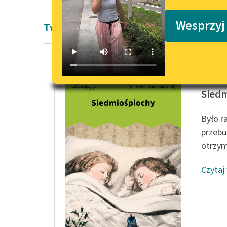
Podkasty o książkach
Wesprzyj
Twórczość Jacoba i Wilhelma Grimmów
Jacob i
Sied
Było r
przebu
otrzyma
Czytaj