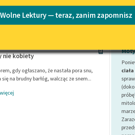
Katalog
 Wolne Lektury — teraz, zanim zapomnisz
Katalog w for
Lektury szkolne i klasyka
literatury do słuchania dla
uczennic i uczniów z
niepełnosprawnościami
chalnik
E-kolekcja lektur szkolnych i
Moty
literatury do słuchania dla
 nie kobiety
uczennic i uczniów z
Ponie
niepełnosprawnościami
rem, gdy ogłaszano, że nastała pora snu,
ciała
Feministyczne inspiracje.
a się na brudny barłóg, walcząc ze snem...
spraw
Popularyzacja skandynawskiej
(doko
literatury feministycznej
 więcej
próbę
Ręce pełne poezji
mitol
marze
Kolekcje edukacyjne twórców
przechodzących do domeny
Zaraz
publicznej, lektur szkolnych
prze
oraz Starego Testamentu