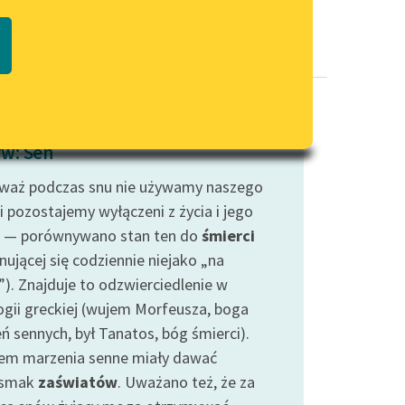
Regulamin biblioteki
macie PDF
Dane fundacji i sprawozdania
finansowe
Regulamin darowizn
Informacja o treściach
w: Sen
wrażliwych
waż podczas snu nie używamy naszego
Deklaracja dostępności
i pozostajemy wyłączeni z życia i jego
 — porównywano stan ten do
śmierci
nującej się codziennie niejako „na
”). Znajduje to odzwierciedlenie w
ogii greckiej (wujem Morfeusza, boga
ń sennych, był Tanatos, bóg śmierci).
em marzenia senne miały dawać
dsmak
zaświatów
. Uważano też, że za