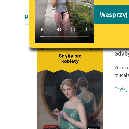
Podkasty o książkach
Wesprzyj
powieści kryminalne
Urke Na
Gdyby
Wieczo
rzucał
Czytaj