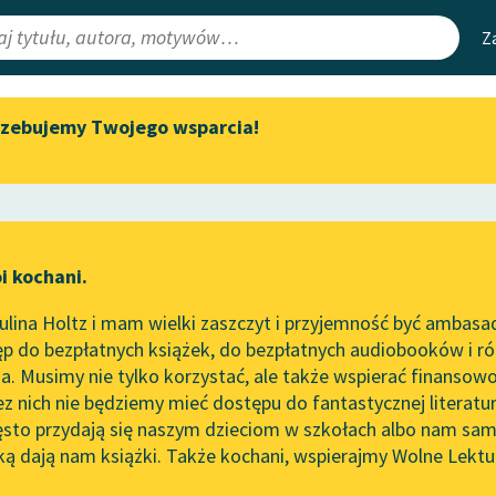
Z
rzebujemy Twojego wsparcia!
Aktualności
Narzędzia
e Lektury
„Prokurator Alicja Horn” do
Mapa Wolnych 
słuchania
irmami
Leśmianator
Byliśmy częścią AI Impact Lab
ewsletter
Przewodnik dla
i kochani.
Zapraszamy na spotkanie
czytających
online z tłumaczkami
lina Holtz i mam wielki zaszczyt i przyjemność być ambasa
literatury skandynawskiej
p do bezpłatnych książek, do bezpłatnych audiobooków i różn
API
Spotkanie z Katarzyną Tunkiel
. Musimy nie tylko korzystać, ale także wspierać finansowo
ce redakcyjne
w Oslo
OAI-PMH
ez nich nie będziemy mieć dostępu do fantastycznej literatu
ęsto przydają się naszym dzieciom w szkołach albo nam sam
102. lata temu zmarł Joseph
Widget Wolnyc
Conrad
ką dają nam książki. Także kochani, wspierajmy Wolne Lektu
oru
powieść kryminalna
✖
Przypisy
Blog