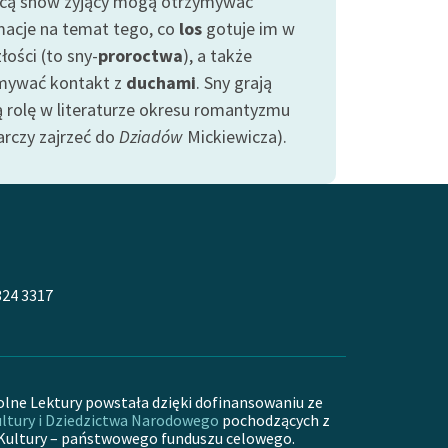
ą snów żyjący mogą otrzymywać
macje na temat tego, co
los
gotuje im w
łości (to sny-
proroctwa
), a także
mywać kontakt z
duchami
. Sny grają
ą rolę w literaturze okresu romantyzmu
arczy zajrzeć do
Dziadów
Mickiewicza).
324 3317
olne Lektury powstała dzięki dofinansowaniu ze
ltury i Dziedzictwa Narodowego
pochodzących z
Kultury – państwowego funduszu celowego.