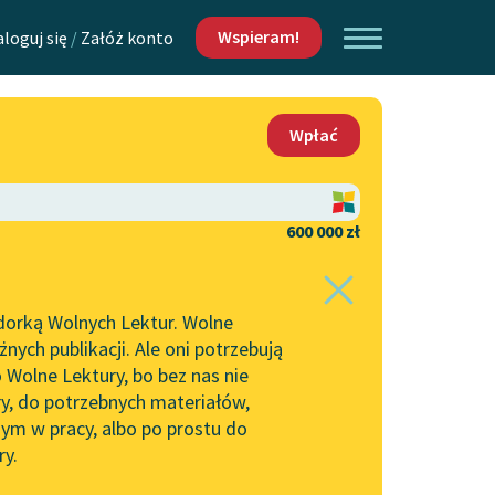
Wspieram!
aloguj się
/
Załóż konto
O nas
Wpłać
Lektur
Kontakt
O projekcie
600 000 zł
 piszących i
Zespół
dorką Wolnych Lektur. Wolne
Zasady wykorzystania
ych publikacji. Ale oni potrzebują
Wolnych Lektur
 Wolne Lektury, bo bez nas nie
Logotypy
ry, do potrzebnych materiałów,
ym w pracy, albo po prostu do
h Lektur
Materiały promocyjne
ry.
Polityka prywatności