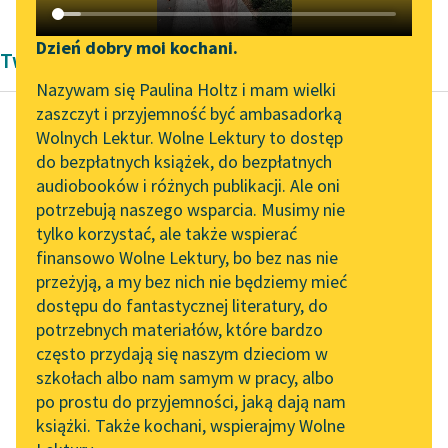
Katalog DAISY
Zgłoś brak utworu
Podkasty o książkach
Dzień dobry moi kochani.
Twórczość Marcela Prousta
Aktualności
Narzędzia
Nazywam się Paulina Holtz i mam wielki
zaszczyt i przyjemność być ambasadorką
„Prokurator Alicja Horn”
Mapa Wolnych Lektur
Wolnych Lektur. Wolne Lektury to dostęp
do słuchania
do bezpłatnych książek, do bezpłatnych
Marcel Proust
Leśmianator
audiobooków i różnych publikacji. Ale oni
Strona
Byliśmy częścią AI Impact
potrzebują naszego wsparcia. Musimy nie
Przewodnik dla piszących i
Guermantes, część
Lab
tylko korzystać, ale także wspierać
czytających
druga
finansowo Wolne Lektury, bo bez nas nie
Zapraszamy na spotkanie
przeżyją, a my bez nich nie będziemy mieć
online z tłumaczkami
Wielką zmianą, jaką
dostępu do fantastycznej literatury, do
literatury skandynawskiej
API
nam przynosi
potrzebnych materiałów, które bardzo
Spotkanie z Katarzyną
przebudzenie, jest nie
OAI-PMH
często przydają się naszym dzieciom w
Tunkiel w Oslo
tyle to, że nas
szkołach albo nam samym w pracy, albo
Widget Wolnych Lektur
po prostu do przyjemności, jaką dają nam
wprowadza w jasne...
102. lata temu zmarł
książki. Także kochani, wspierajmy Wolne
Przypisy
Joseph Conrad