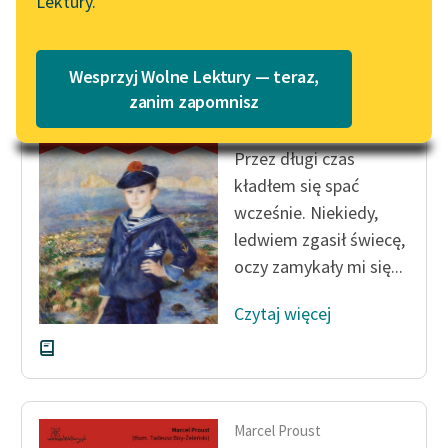
Czytaj więcej
Lektury.
Katalog
Blog
Katalog w formacie PDF
Wesprzyj Wolne Lektury — teraz,
Marcel Proust
Lektury szkolne i klasyka
zanim zapomnisz
W stronę Swanna
literatury do słuchania dla
uczennic i uczniów z
Przez długi czas
niepełnosprawnościami
kładłem się spać
E-kolekcja lektur
wcześnie. Niekiedy,
szkolnych i literatury do
ledwiem zgasił świecę,
słuchania dla uczennic i
oczy zamykały mi się...
uczniów z
niepełnosprawnościami
Czytaj więcej
Feministyczne inspiracje.
Popularyzacja
skandynawskiej literatury
feministycznej
Marcel Proust