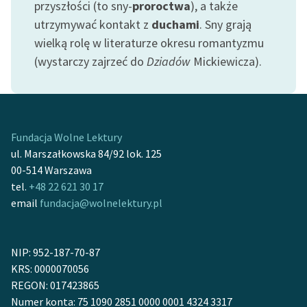
przyszłości (to sny-
proroctwa
), a także
utrzymywać kontakt z
duchami
. Sny grają
wielką rolę w literaturze okresu romantyzmu
(wystarczy zajrzeć do
Dziadów
Mickiewicza).
Fundacja Wolne Lektury
ul. Marszałkowska 84/92 lok. 125
00-514 Warszawa
tel.
+48 22 621 30 17
email
fundacja@wolnelektury.pl
NIP: 952-187-70-87
KRS: 0000070056
REGON: 017423865
Numer konta: 75 1090 2851 0000 0001 4324 3317