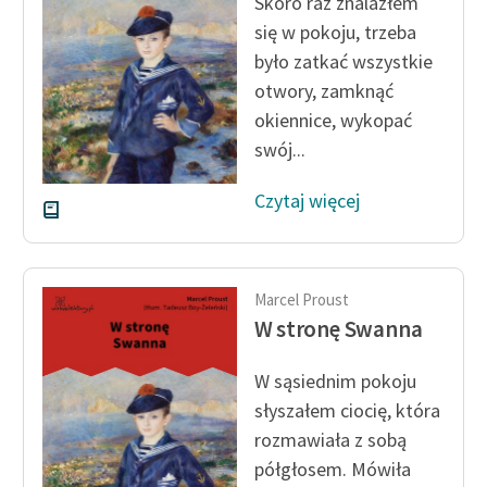
Skoro raz znalazłem
się w pokoju, trzeba
było zatkać wszystkie
otwory, zamknąć
okiennice, wykopać
swój...
Czytaj więcej
Marcel Proust
W stronę Swanna
W sąsiednim pokoju
słyszałem ciocię, która
rozmawiała z sobą
półgłosem. Mówiła