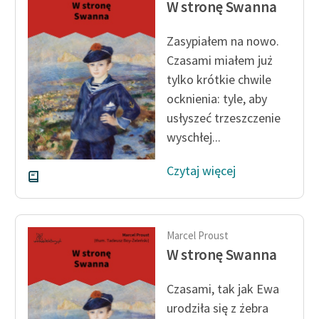
W stronę Swanna
Ręce pełne poezji
Kolekcje edukacyjne
Zasypiałem na nowo.
twórców przechodzących
Czasami miałem już
do domeny publicznej,
tylko krótkie chwile
lektur szkolnych oraz
ocknienia: tyle, aby
Starego Testamentu
usłyszeć trzeszczenie
Odkurzamy bohaterów
wyschłej...
Szkoła Poezji Wolnych
Czytaj więcej
Lektur
O nas
Marcel Proust
Kontakt
W stronę Swanna
O projekcie
Czasami, tak jak Ewa
Zespół
urodziła się z żebra