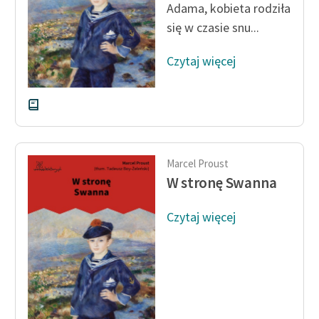
Adama, kobieta rodziła
się w czasie snu...
Zasady wykorzystania
Wolnych Lektur
Czytaj więcej
Logotypy
Materiały promocyjne
Polityka prywatności
Regulamin biblioteki
Marcel Proust
W stronę Swanna
Dane fundacji i
sprawozdania finansowe
Czytaj więcej
Regulamin darowizn
Informacja o treściach
wrażliwych
Deklaracja dostępności