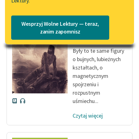
Lektury.
Katalog
Blog
Katalog w formacie PDF
Aleksander Dumas (ojciec)
Wesprzyj Wolne Lektury — teraz,
Hrabia Monte
Lektury szkolne i klasyka
zanim zapomnisz
Christo
literatury do słuchania dla
uczennic i uczniów z
Były to te same figury
niepełnosprawnościami
o bujnych, lubieżnych
E-kolekcja lektur
kształtach, o
szkolnych i literatury do
magnetycznym
słuchania dla uczennic i
spojrzeniu i
uczniów z
rozpustnym
niepełnosprawnościami
uśmiechu...
Feministyczne inspiracje.
Popularyzacja
Czytaj więcej
skandynawskiej literatury
feministycznej