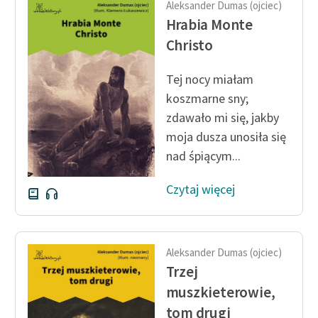
Aleksander Dumas (ojciec)
Ręce pełne poezji
Hrabia Monte
Kolekcje edukacyjne
Christo
twórców przechodzących
do domeny publicznej,
Tej nocy miałam
lektur szkolnych oraz
koszmarne sny;
Starego Testamentu
zdawało mi się, jakby
Odkurzamy bohaterów
moja dusza unosiła się
nad śpiącym...
Szkoła Poezji Wolnych
Lektur
Czytaj więcej
O nas
Kontakt
Aleksander Dumas (ojciec)
O projekcie
Trzej
muszkieterowie,
Zespół
tom drugi