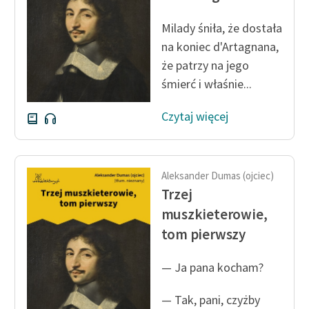
Milady śniła, że dostała
Zasady wykorzystania
Wolnych Lektur
na koniec d'Artagnana,
że patrzy na jego
Logotypy
śmierć i właśnie...
Materiały promocyjne
Czytaj więcej
Polityka prywatności
Regulamin biblioteki
Aleksander Dumas (ojciec)
Dane fundacji i
Trzej
sprawozdania finansowe
muszkieterowie,
Regulamin darowizn
tom pierwszy
Informacja o treściach
— Ja pana kocham?
wrażliwych
Deklaracja dostępności
— Tak, pani, czyżby