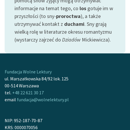
pomocą snów żyjący mogą otrzymywać
informacje na temat tego, co
los
gotuje im w
przyszłości (to sny-
proroctwa
), a także
utrzymywać kontakt z
duchami
. Sny grają
wielką rolę w literaturze okresu romantyzmu
(wystarczy zajrzeć do
Dziadów
Mickiewicza).
Fundacja Wolne Lektury
ul. Marszałkowska 84/92 lok. 125
00-514 Warszawa
tel.
+48 22 621 30 17
email
fundacja@wolnelektury.pl
NIP: 952-187-70-87
KRS: 0000070056