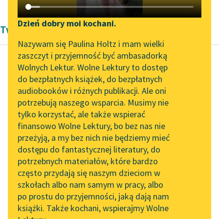
Katalog DAISY
Zgłoś brak utworu
Podkasty o książkach
Dzień dobry moi kochani.
Twórczość Aleksandra Dumas
Aktualności
Narzędzia
Nazywam się Paulina Holtz i mam wielki
zaszczyt i przyjemność być ambasadorką
„Prokurator Alicja Horn”
Mapa Wolnych Lektur
Wolnych Lektur. Wolne Lektury to dostęp
do słuchania
do bezpłatnych książek, do bezpłatnych
Aleksander Dumas (ojciec)
Leśmianator
audiobooków i różnych publikacji. Ale oni
Hrabia Monte
Byliśmy częścią AI Impact
potrzebują naszego wsparcia. Musimy nie
Przewodnik dla piszących i
Christo
Lab
tylko korzystać, ale także wspierać
czytających
finansowo Wolne Lektury, bo bez nas nie
Zapraszamy na spotkanie
W dolinie tej były
przeżyją, a my bez nich nie będziemy mieć
online z tłumaczkami
przepyszne ogrody,
dostępu do fantastycznej literatury, do
literatury skandynawskiej
API
sadzone przez Hasana
potrzebnych materiałów, które bardzo
ben Sabaha, a w tych
Spotkanie z Katarzyną
OAI-PMH
często przydają się naszym dzieciom w
Tunkiel w Oslo
ogrodach...
szkołach albo nam samym w pracy, albo
Widget Wolnych Lektur
po prostu do przyjemności, jaką dają nam
102. lata temu zmarł
Czytaj więcej
książki. Także kochani, wspierajmy Wolne
Przypisy
Joseph Conrad