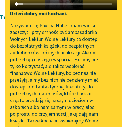
Katalog DAISY
Zgłoś brak utworu
Podkasty o książkach
Dzień dobry moi kochani.
Twórczość Pawła Kozioła
Aktualności
Narzędzia
Nazywam się Paulina Holtz i mam wielki
zaszczyt i przyjemność być ambasadorką
„Prokurator Alicja Horn”
Mapa Wolnych Lektur
Wolnych Lektur. Wolne Lektury to dostęp
do słuchania
do bezpłatnych książek, do bezpłatnych
Paweł Kozioł
Leśmianator
audiobooków i różnych publikacji. Ale oni
Drzwi
Byliśmy częścią AI Impact
potrzebują naszego wsparcia. Musimy nie
Przewodnik dla piszących i
Lab
tylko korzystać, ale także wspierać
czytających
znów
finansowo Wolne Lektury, bo bez nas nie
Zapraszamy na spotkanie
sen znów na drugą
przeżyją, a my bez nich nie będziemy mieć
online z tłumaczkami
stronę snu wciąż śpi
dostępu do fantastycznej literatury, do
literatury skandynawskiej
API
język i tylko to co go...
potrzebnych materiałów, które bardzo
Spotkanie z Katarzyną
OAI-PMH
często przydają się naszym dzieciom w
Czytaj więcej
Tunkiel w Oslo
szkołach albo nam samym w pracy, albo
Widget Wolnych Lektur
po prostu do przyjemności, jaką dają nam
102. lata temu zmarł
książki. Także kochani, wspierajmy Wolne
Przypisy
Joseph Conrad