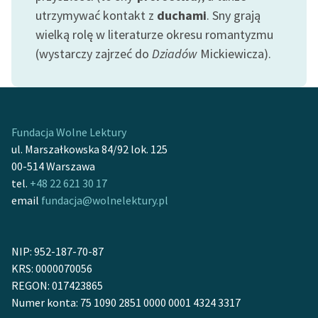
Ręce pełne poezji
utrzymywać kontakt z
duchami
. Sny grają
wielką rolę w literaturze okresu romantyzmu
Kolekcje edukacyjne
(wystarczy zajrzeć do
Dziadów
Mickiewicza).
twórców przechodzących
do domeny publicznej,
lektur szkolnych oraz
Starego Testamentu
Fundacja Wolne Lektury
Odkurzamy bohaterów
ul. Marszałkowska 84/92 lok. 125
Szkoła Poezji Wolnych
00-514 Warszawa
Lektur
tel.
+48 22 621 30 17
email
fundacja@wolnelektury.pl
O nas
Kontakt
NIP: 952-187-70-87
O projekcie
KRS: 0000070056
REGON: 017423865
Zespół
Numer konta: 75 1090 2851 0000 0001 4324 3317