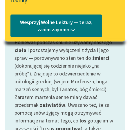
Lektury.
Katalog
Blog
Katalog w formacie PDF
Wesprzyj Wolne Lektury — teraz,
Lektury szkolne i klasyka
zanim zapomnisz
Motyw: Sen
literatury do słuchania dla
Ponieważ podczas snu nie używamy naszego
uczennic i uczniów z
niepełnosprawnościami
ciała
i pozostajemy wyłączeni z życia i jego
spraw — porównywano stan ten do
śmierci
E-kolekcja lektur
(dokonującej się codziennie niejako „na
szkolnych i literatury do
próbę”). Znajduje to odzwierciedlenie w
słuchania dla uczennic i
mitologii greckiej (wujem Morfeusza, boga
uczniów z
marzeń sennych, był Tanatos, bóg śmierci).
niepełnosprawnościami
Zarazem marzenia senne miały dawać
Feministyczne inspiracje.
przedsmak
zaświatów
. Uważano też, że za
Popularyzacja
pomocą snów żyjący mogą otrzymywać
skandynawskiej literatury
informacje na temat tego, co
los
gotuje im w
feministycznej
przyszłości (to sny-
proroctwa
), a także