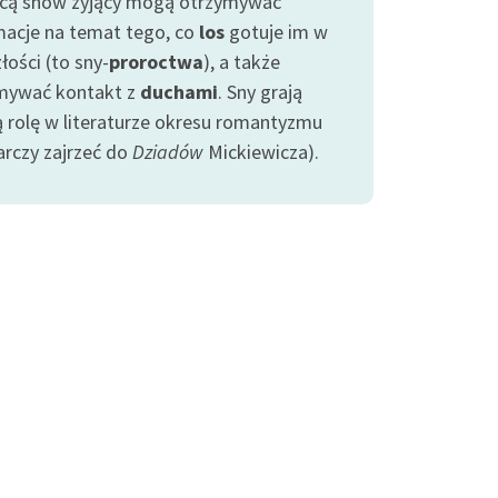
ą snów żyjący mogą otrzymywać
macje na temat tego, co
los
gotuje im w
łości (to sny-
proroctwa
), a także
mywać kontakt z
duchami
. Sny grają
ą rolę w literaturze okresu romantyzmu
arczy zajrzeć do
Dziadów
Mickiewicza).