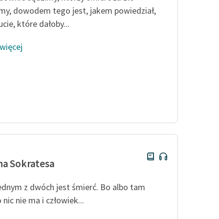
y, dowodem tego jest, jakem powiedział,
cie, które dałoby...
 więcej
a Sokratesa
ednym z dwóch jest śmierć. Bo albo tam
 nic nie ma i człowiek...