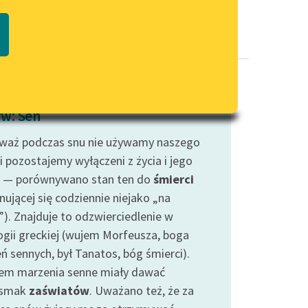
Regulamin biblioteki
macie PDF
Dane fundacji i sprawozdania
finansowe
Regulamin darowizn
Informacja o treściach
w: Sen
wrażliwych
waż podczas snu nie używamy naszego
Deklaracja dostępności
i pozostajemy wyłączeni z życia i jego
 — porównywano stan ten do
śmierci
nującej się codziennie niejako „na
”). Znajduje to odzwierciedlenie w
ogii greckiej (wujem Morfeusza, boga
ń sennych, był Tanatos, bóg śmierci).
em marzenia senne miały dawać
dsmak
zaświatów
. Uważano też, że za