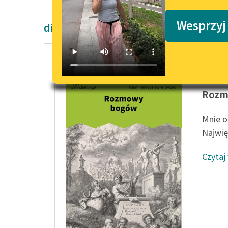
Podkasty o książkach
Wesprzyj
dialogi
Lukian
Rozm
Mnie o
Najwięc
Czytaj