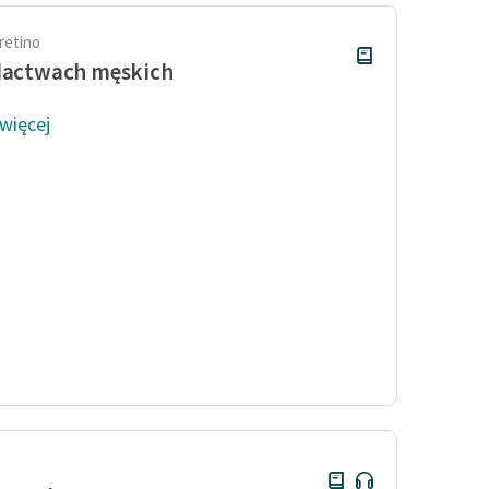
retino
dactwach męskich
 więcej