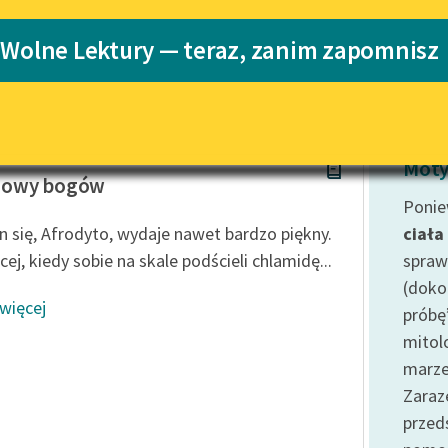
Katalog
 Wolne Lektury — teraz, zanim zapomnisz
Katalog w for
Lektury szkolne i klasyka
literatury do słuchania dla
uczennic i uczniów z
niepełnosprawnościami
E-kolekcja lektur szkolnych i
Moty
literatury do słuchania dla
owy bogów
uczennic i uczniów z
Ponie
niepełnosprawnościami
n się, Afrodyto, wydaje nawet bardzo piękny.
ciała
Feministyczne inspiracje.
ej, kiedy sobie na skale podścieli chlamidę...
spraw
Popularyzacja skandynawskiej
(doko
literatury feministycznej
 więcej
próbę
Ręce pełne poezji
mitol
marze
Kolekcje edukacyjne twórców
przechodzących do domeny
Zaraz
publicznej, lektur szkolnych
prze
oraz Starego Testamentu