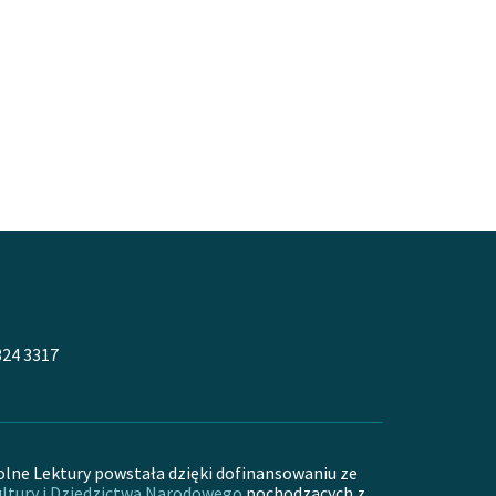
324 3317
olne Lektury powstała dzięki dofinansowaniu ze
ltury i Dziedzictwa Narodowego
pochodzących z