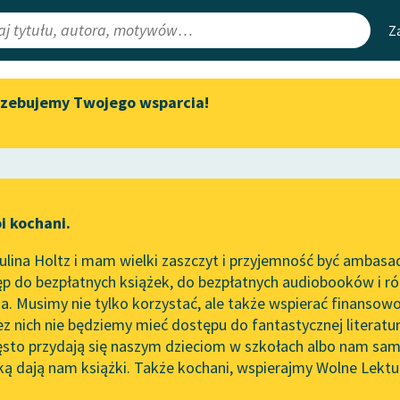
Z
rzebujemy Twojego wsparcia!
Aktualności
Narzędzia
e Lektury
„Prokurator Alicja Horn” do
Mapa Wolnych 
słuchania
irmami
Leśmianator
Byliśmy częścią AI Impact Lab
ewsletter
Przewodnik dla
i kochani.
Zapraszamy na spotkanie
czytających
online z tłumaczkami
lina Holtz i mam wielki zaszczyt i przyjemność być ambasa
literatury skandynawskiej
p do bezpłatnych książek, do bezpłatnych audiobooków i różn
API
Spotkanie z Katarzyną Tunkiel
. Musimy nie tylko korzystać, ale także wspierać finansowo
ce redakcyjne
w Oslo
OAI-PMH
ez nich nie będziemy mieć dostępu do fantastycznej literatu
ęsto przydają się naszym dzieciom w szkołach albo nam sam
102. lata temu zmarł Joseph
Widget Wolnyc
Conrad
ką dają nam książki. Także kochani, wspierajmy Wolne Lektu
oru
Dialog
✖
Przypisy
Blog