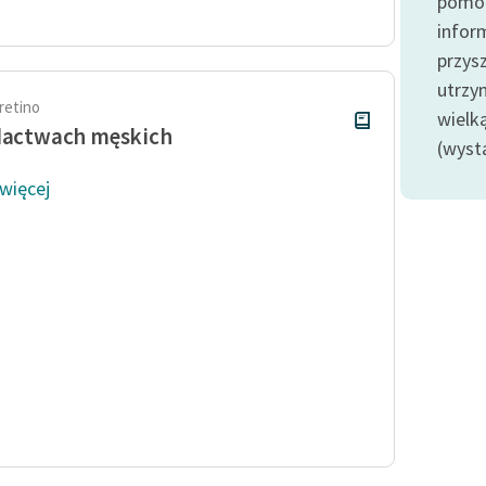
pomoc
Odkurzamy bohaterów
infor
Szkoła Poezji Wolnych Lektur
przysz
utrzy
retino
wielk
dactwach męskich
(wyst
 więcej