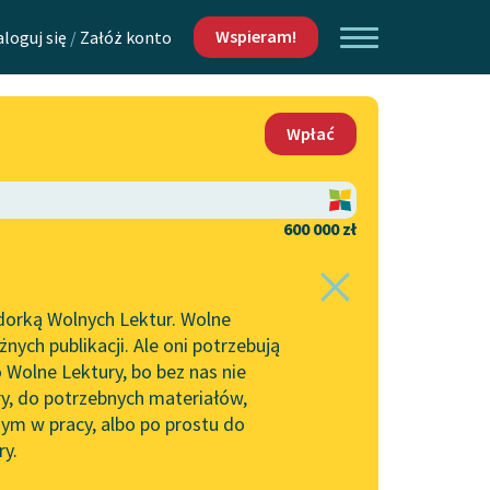
Wspieram!
aloguj się
/
Załóż konto
O nas
Wpłać
Lektur
Kontakt
O projekcie
600 000 zł
 piszących i
Zespół
dorką Wolnych Lektur. Wolne
Zasady wykorzystania
ych publikacji. Ale oni potrzebują
Wolnych Lektur
 Wolne Lektury, bo bez nas nie
Logotypy
ry, do potrzebnych materiałów,
ym w pracy, albo po prostu do
h Lektur
Materiały promocyjne
ry.
Polityka prywatności