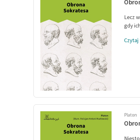
Obron
Lecz w
gdy ic
Czytaj
Platon
Obron
Niesto