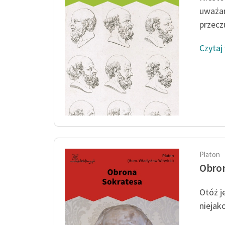
uważam
przeczu
Czytaj
Platon
Obron
Otóż j
niejako