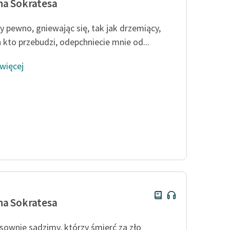
a Sokratesa
y pewno, gniewając się, tak jak drzemiący,
h kto przebudzi, odepchniecie mnie od...
 więcej
a Sokratesa
sownie sądzimy, którzy śmierć za zło