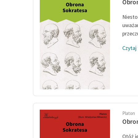
Obron
Niesto
uważam
przeczu
Czytaj
Platon
Obron
Otóż j