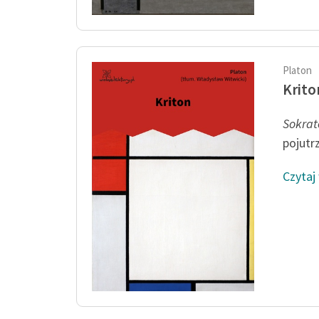
Platon
Krito
Sokrat
pojutr
Czytaj