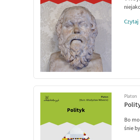
niejako
Czytaj
Platon
Polit
Bo moż
śnie b