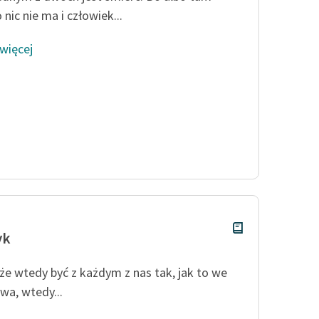
 nic nie ma i człowiek...
 więcej
yk
e wtedy być z każdym z nas tak, jak to we
ywa, wtedy...