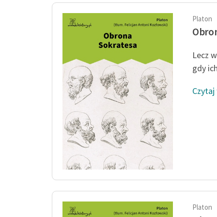
Platon
Obron
Lecz w
gdy ic
Czytaj
Platon