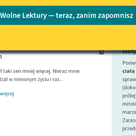
Katalog
 Wolne Lektury — teraz, zanim zapomnisz
Katalog w for
Lektury szkolne i klasyka
literatury do słuchania dla
uczennic i uczniów z
niepełnosprawnościami
E-kolekcja lektur szkolnych i
Moty
literatury do słuchania dla
n
uczennic i uczniów z
Ponie
niepełnosprawnościami
ł taki sen mniej więcej. Nieraz mnie
ciała
Feministyczne inspiracje.
zał w minionym życiu i raz...
spraw
Popularyzacja skandynawskiej
(doko
literatury feministycznej
 więcej
próbę
Ręce pełne poezji
mitol
marze
Kolekcje edukacyjne twórców
przechodzących do domeny
Zaraz
publicznej, lektur szkolnych
prze
oraz Starego Testamentu