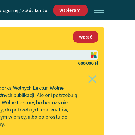
Wspieram!
aloguj się
/
Załóż konto
O nas
Wpłać
Lektur
Kontakt
O projekcie
600 000 zł
 piszących i
Zespół
dorką Wolnych Lektur. Wolne
Zasady wykorzystania
ych publikacji. Ale oni potrzebują
Wolnych Lektur
 Wolne Lektury, bo bez nas nie
Logotypy
ry, do potrzebnych materiałów,
ym w pracy, albo po prostu do
h Lektur
Materiały promocyjne
ry.
Polityka prywatności