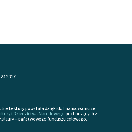
324 3317
olne Lektury powstała dzięki dofinansowaniu ze
ltury i Dziedzictwa Narodowego
pochodzących z
Kultury – państwowego funduszu celowego.