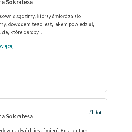
a Sokratesa
sownie sądzimy, którzy śmierć za zło
y, dowodem tego jest, jakem powiedział,
cie, które dałoby...
 więcej
a Sokratesa
ednym z dwóch jest śmierć. Bo albo tam