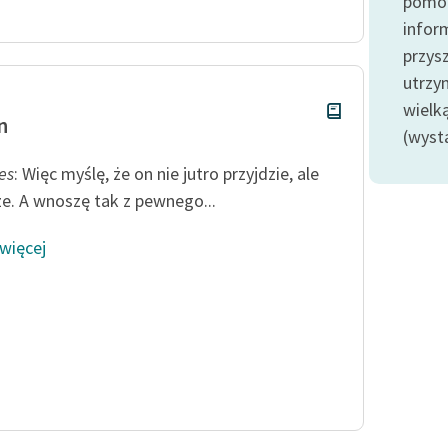
pomoc
Odkurzamy bohaterów
infor
Szkoła Poezji Wolnych Lektur
przysz
utrzy
wielk
n
(wyst
es
: Więc myślę, że on nie jutro przyjdzie, ale
ze. A wnoszę tak z pewnego...
 więcej