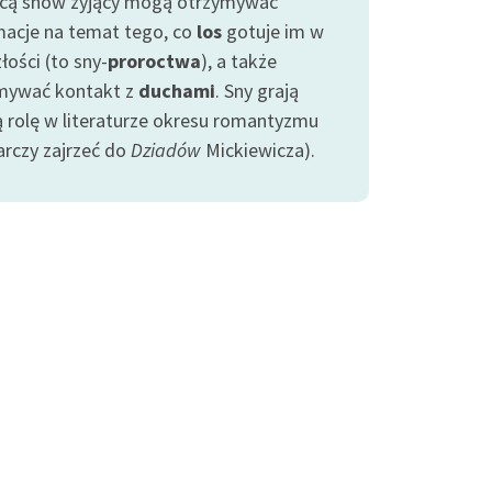
ą snów żyjący mogą otrzymywać
macje na temat tego, co
los
gotuje im w
łości (to sny-
proroctwa
), a także
mywać kontakt z
duchami
. Sny grają
ą rolę w literaturze okresu romantyzmu
arczy zajrzeć do
Dziadów
Mickiewicza).