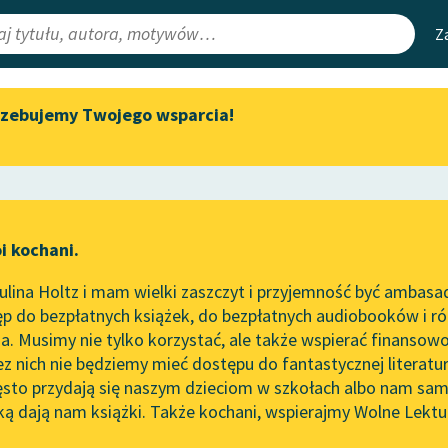
Z
rzebujemy Twojego wsparcia!
Aktualności
Narzędzia
e Lektury
„Prokurator Alicja Horn” do
Mapa Wolnych 
słuchania
irmami
Leśmianator
Byliśmy częścią AI Impact Lab
ewsletter
Przewodnik dla
i kochani.
Zapraszamy na spotkanie
czytających
online z tłumaczkami
lina Holtz i mam wielki zaszczyt i przyjemność być ambasa
literatury skandynawskiej
p do bezpłatnych książek, do bezpłatnych audiobooków i różn
API
Spotkanie z Katarzyną Tunkiel
. Musimy nie tylko korzystać, ale także wspierać finansowo
ce redakcyjne
w Oslo
OAI-PMH
ez nich nie będziemy mieć dostępu do fantastycznej literatu
ęsto przydają się naszym dzieciom w szkołach albo nam sam
102. lata temu zmarł Joseph
Widget Wolnyc
Conrad
ką dają nam książki. Także kochani, wspierajmy Wolne Lektu
oru
Platon
✖
Przypisy
Blog