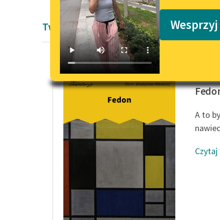
Podkasty o książkach
Wesprzyj
Twórczość Platon
Platon
Fedo
A to by
nawied
Czytaj