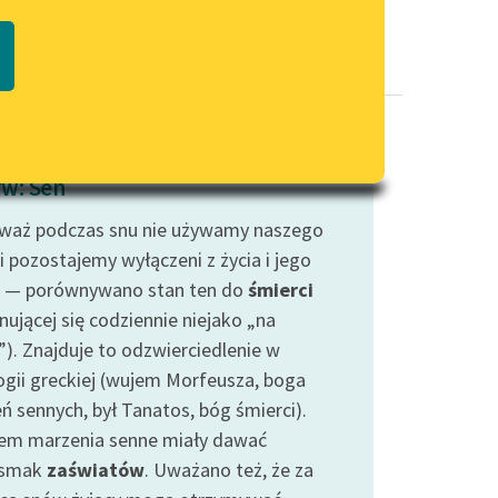
Regulamin biblioteki
macie PDF
Dane fundacji i sprawozdania
finansowe
Regulamin darowizn
Informacja o treściach
w: Sen
wrażliwych
waż podczas snu nie używamy naszego
Deklaracja dostępności
i pozostajemy wyłączeni z życia i jego
 — porównywano stan ten do
śmierci
nującej się codziennie niejako „na
”). Znajduje to odzwierciedlenie w
ogii greckiej (wujem Morfeusza, boga
ń sennych, był Tanatos, bóg śmierci).
em marzenia senne miały dawać
dsmak
zaświatów
. Uważano też, że za