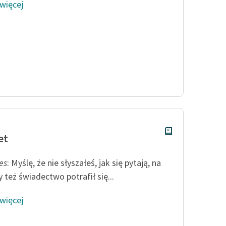
 więcej
et
es
: Myślę, że nie słyszałeś, jak się pytają, na
y też świadectwo potrafił się...
 więcej