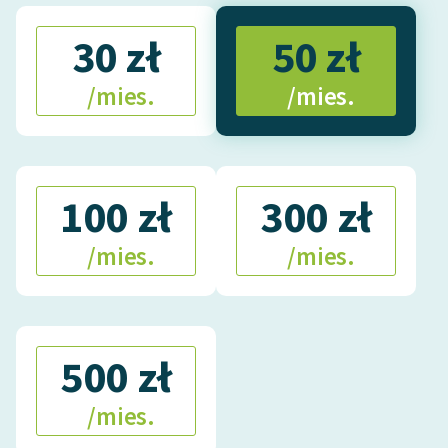
Ręce pełne poezji
30 zł
50 zł
Kolekcje edukacyjne
twórców przechodzących
/mies.
/mies.
do domeny publicznej,
lektur szkolnych oraz
Starego Testamentu
Odkurzamy bohaterów
100 zł
300 zł
Szkoła Poezji Wolnych
/mies.
/mies.
Lektur
O nas
Kontakt
500 zł
O projekcie
/mies.
Zespół