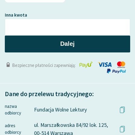
Zasady wykorzystania
Inna kwota
Wolnych Lektur
Logotypy
Dalej
Materiały promocyjne
Polityka prywatności
Bezpieczne płatności zapewniają:
Regulamin biblioteki
Dane fundacji i
sprawozdania finansowe
Dane do przelewu tradycyjnego:
Regulamin darowizn
nazwa
Fundacja Wolne Lektury
Informacja o treściach
odbiorcy
wrażliwych
ul. Marszałkowska 84/92 lok. 125,
adres
Deklaracja dostępności
odbiorcy
00-514 Warszawa