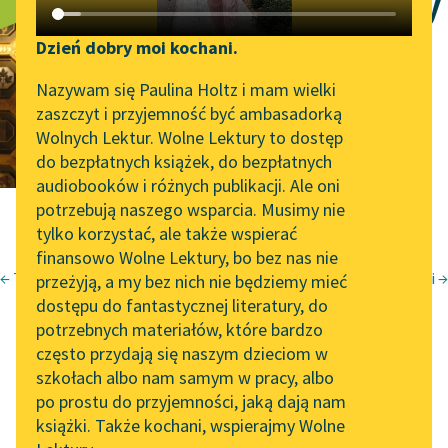
[Intermezzo (Czy
Katalog DAISY
Zgłoś brak utworu
widzieliście...)]
Podkasty o książkach
Dzień dobry moi kochani.
Aktualności
Narzędzia
Nazywam się Paulina Holtz i mam wielki
zaszczyt i przyjemność być ambasadorką
„Prokurator Alicja Horn”
Mapa Wolnych Lektur
Wolnych Lektur. Wolne Lektury to dostęp
do słuchania
do bezpłatnych książek, do bezpłatnych
Leśmianator
audiobooków i różnych publikacji. Ale oni
Byliśmy częścią AI Impact
potrzebują naszego wsparcia. Musimy nie
Przewodnik dla piszących i
Lab
tylko korzystać, ale także wspierać
czytających
finansowo Wolne Lektury, bo bez nas nie
Zapraszamy na spotkanie
← Trupy z kawiorem
Przejechali →
przeżyją, a my bez nich nie będziemy mieć
online z tłumaczkami
Bruno Jasieński
dostępu do fantastycznej literatury, do
literatury skandynawskiej
API
But w butonierce
potrzebnych materiałów, które bardzo
Spotkanie z Katarzyną
OAI-PMH
często przydają się naszym dzieciom w
[Intermezzo]
Tunkiel w Oslo
szkołach albo nam samym w pracy, albo
Widget Wolnych Lektur
po prostu do przyjemności, jaką dają nam
102. lata temu zmarł
książki. Także kochani, wspierajmy Wolne
Przypisy
Joseph Conrad