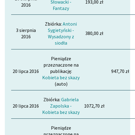
Słowacki -
193,00 zł
2016
Fantazy
Zbiórka:
Antoni
3 sierpnia
Sygietyński -
380,00 zł
2016
Wysadzony z
siodła
Pieniądze
przeznaczone na
20 lipca 2016
publikację:
947,70 zł
Kobieta bez skazy
(auto)
Zbiórka:
Gabriela
20 lipca 2016
Zapolska -
1072,70 zł
Kobieta bez skazy
Pieniądze
przeznaczone na