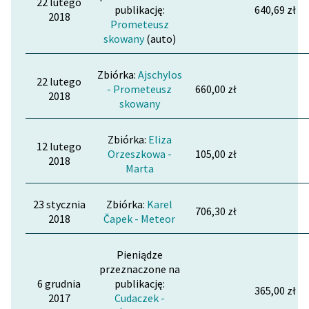
22 lutego
publikację:
640,69 zł
2018
Prometeusz
skowany
(auto)
Zbiórka:
Ajschylos
22 lutego
- Prometeusz
660,00 zł
2018
skowany
Zbiórka:
Eliza
12 lutego
Orzeszkowa -
105,00 zł
2018
Marta
23 stycznia
Zbiórka:
Karel
706,30 zł
2018
Čapek - Meteor
Pieniądze
przeznaczone na
6 grudnia
publikację:
365,00 zł
2017
Cudaczek -