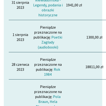
Niewiadomska -
31 sierpnia
Ręce pełne poezji
Legendy, podania i
1941,00 zł
2023
obrazki
Kolekcje edukacyjne
historyczne
twórców przechodzących
do domeny publicznej,
Pieniądze
lektur szkolnych oraz
przeznaczone na
1 sierpnia
Starego Testamentu
publikację:
Poetki
1300,00 zł
2023
Zagłady
Odkurzamy bohaterów
(audiobooki)
Szkoła Poezji Wolnych
Lektur
Pieniądze
28 czerwca
przeznaczone na
18811,00 zł
O nas
2023
publikację:
Rok
1984
Kontakt
Pieniądze
O projekcie
przeznaczone na
publikację:
Pola
Zespół
Braun, Hela