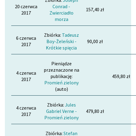
Zbiórka:
Joseph
20 czerwca
Conrad -
157,40 zł
2017
Zwierciadło
morza
Zbiórka:
Tadeusz
6 czerwca
Boy-Żeleński -
90,00 zł
2017
Krótkie spięcia
Pieniądze
przeznaczone na
4 czerwca
publikację:
459,80 zł
2017
Promień zielony
(auto)
Zbiórka:
Jules
4 czerwca
Gabriel Verne -
479,80 zł
2017
Promień zielony
Zbiórka:
Stefan