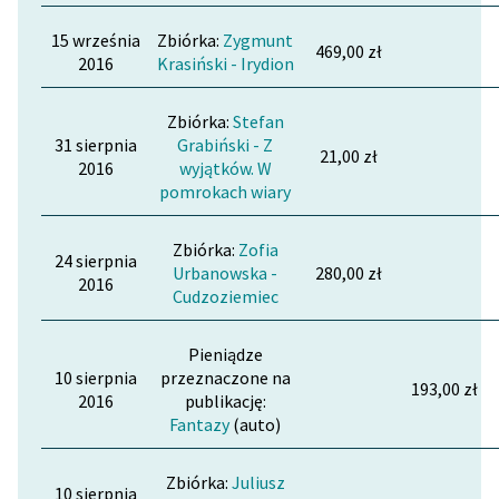
15 września
Zbiórka:
Zygmunt
469,00 zł
2016
Krasiński - Irydion
Zbiórka:
Stefan
31 sierpnia
Grabiński - Z
21,00 zł
2016
wyjątków. W
pomrokach wiary
Zbiórka:
Zofia
24 sierpnia
Urbanowska -
280,00 zł
2016
Cudzoziemiec
Pieniądze
10 sierpnia
przeznaczone na
193,00 zł
2016
publikację:
Fantazy
(auto)
Zbiórka:
Juliusz
10 sierpnia