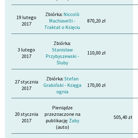
Zbiórka:
Niccolò
19 lutego
Machiavelli -
870,20 zł
2017
Traktat o Księciu
Zbiórka:
3 lutego
Stanisław
110,00 zł
2017
Przybyszewski -
Śluby
Zbiórka:
Stefan
27 stycznia
Grabiński - Księga
170,00 zł
2017
ognia
Pieniądze
20 stycznia
przeznaczone na
505,40 zł
2017
publikację:
Żaby
(auto)