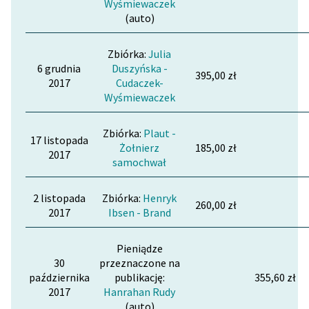
Wyśmiewaczek
(auto)
Zbiórka:
Julia
6 grudnia
Duszyńska -
395,00 zł
2017
Cudaczek-
Wyśmiewaczek
Zbiórka:
Plaut -
17 listopada
Żołnierz
185,00 zł
2017
samochwał
2 listopada
Zbiórka:
Henryk
260,00 zł
2017
Ibsen - Brand
Pieniądze
30
przeznaczone na
października
publikację:
355,60 zł
2017
Hanrahan Rudy
(auto)