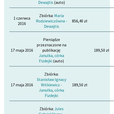
Dewajtis
(auto)
Zbiórka:
Maria
1 czerwca
Rodziewiczówna -
856,40 zł
2016
Dewajtis
Pieniądze
przeznaczone na
17 maja 2016
publikację:
189,50 zł
Janulka, córka
Fizdejki
(auto)
Zbiórka:
Stanisław Ignacy
17 maja 2016
Witkiewicz -
189,50 zł
Janulka, córka
Fizdejki
Zbiórka:
Jules