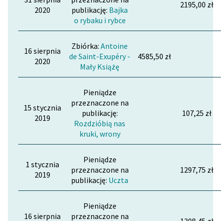
2195,00 zł
2020
publikację:
Bajka
o rybaku i rybce
Zbiórka:
Antoine
16 sierpnia
de Saint-Exupéry -
4585,50 zł
2020
Mały Książę
Pieniądze
przeznaczone na
15 stycznia
publikację:
107,25 zł
2019
Rozdzióbią nas
kruki, wrony
Pieniądze
1 stycznia
przeznaczone na
1297,75 zł
2019
publikację:
Uczta
Pieniądze
16 sierpnia
przeznaczone na