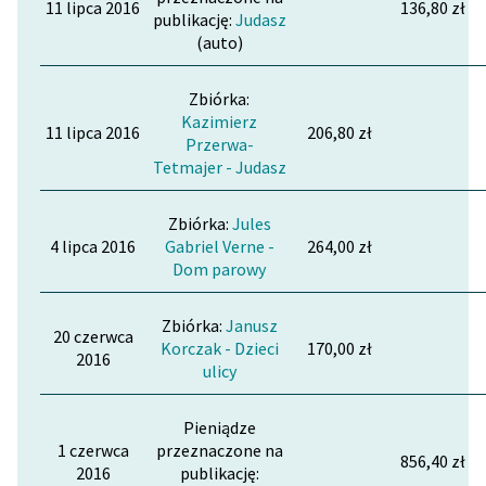
11 lipca 2016
136,80 zł
publikację:
Judasz
(auto)
Zbiórka:
Kazimierz
11 lipca 2016
206,80 zł
Przerwa-
Tetmajer - Judasz
Zbiórka:
Jules
4 lipca 2016
Gabriel Verne -
264,00 zł
Dom parowy
Zbiórka:
Janusz
20 czerwca
Korczak - Dzieci
170,00 zł
2016
ulicy
Pieniądze
1 czerwca
przeznaczone na
856,40 zł
2016
publikację: