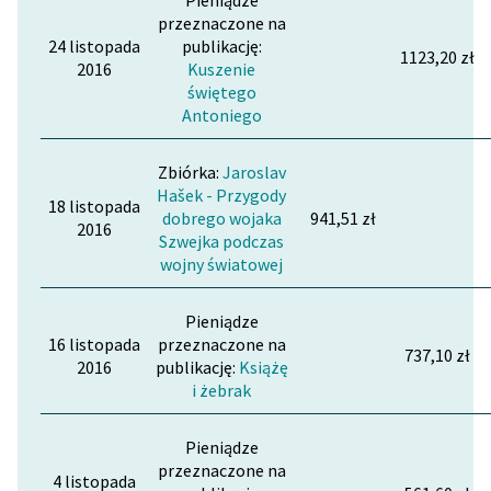
Pieniądze
przeznaczone na
24 listopada
publikację:
1123,20 zł
2016
Kuszenie
świętego
Antoniego
Zbiórka:
Jaroslav
Hašek - Przygody
18 listopada
dobrego wojaka
941,51 zł
2016
Szwejka podczas
wojny światowej
Pieniądze
16 listopada
przeznaczone na
737,10 zł
2016
publikację:
Książę
i żebrak
Pieniądze
przeznaczone na
4 listopada