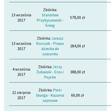
Zbiórka:
13 września
Stanisław
578,00 zł
2017
Przybyszewski -
Śnieg
Zbiórka:
Janusz
13 września
Korczak - Prawo
284,00 zł
2017
dziecka do
szacunku
Zbiórka:
Jerzy
4 września
Żuławski - Eros i
388,00 zł
2017
Psyche
Zbiórka:
Piotr
21 sierpnia
Skarga - Kazania
60,00 zł
2017
sejmowe