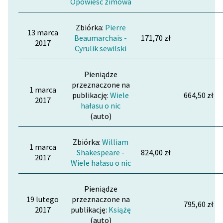
Opowieść zimowa
Zbiórka:
Pierre
13 marca
Beaumarchais -
171,70 zł
2017
Cyrulik sewilski
Pieniądze
przeznaczone na
1 marca
publikację:
Wiele
664,50 zł
2017
hałasu o nic
(auto)
Zbiórka:
William
1 marca
Shakespeare -
824,00 zł
2017
Wiele hałasu o nic
Pieniądze
19 lutego
przeznaczone na
795,60 zł
2017
publikację:
Książę
(auto)