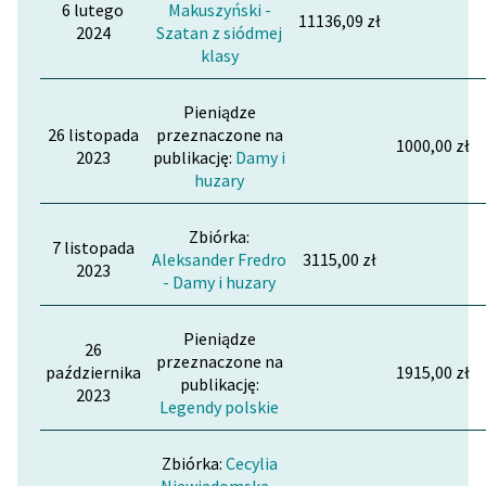
6 lutego
Makuszyński -
Katalog
11136,09 zł
Blog
2024
Szatan z siódmej
klasy
Katalog w formacie PDF
Lektury szkolne i klasyka
Pieniądze
literatury do słuchania dla
26 listopada
przeznaczone na
1000,00 zł
2023
publikację:
Damy i
uczennic i uczniów z
huzary
niepełnosprawnościami
E-kolekcja lektur
Zbiórka:
7 listopada
szkolnych i literatury do
Aleksander Fredro
3115,00 zł
2023
słuchania dla uczennic i
- Damy i huzary
uczniów z
niepełnosprawnościami
Pieniądze
26
przeznaczone na
października
1915,00 zł
Feministyczne inspiracje.
publikację:
2023
Popularyzacja
Legendy polskie
skandynawskiej literatury
feministycznej
Zbiórka:
Cecylia