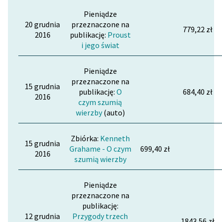
Pieniądze
20 grudnia
przeznaczone na
779,22 zł
2016
publikację:
Proust
i jego świat
Pieniądze
przeznaczone na
15 grudnia
publikację:
O
684,40 zł
2016
czym szumią
wierzby
(auto)
Zbiórka:
Kenneth
15 grudnia
Grahame - O czym
699,40 zł
2016
szumią wierzby
Pieniądze
przeznaczone na
publikację:
12 grudnia
Przygody trzech
1843,56 zł