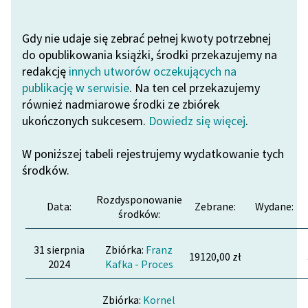
Katalog DAISY
Zgłoś brak utworu
Podkasty o książkach
Gdy nie udaje się zebrać pełnej kwoty potrzebnej
do opublikowania książki, środki przekazujemy na
Aktualności
Narzędzia
redakcję
innych utworów oczekujących na
publikację w serwisie
. Na ten cel przekazujemy
„Prokurator Alicja Horn”
Mapa Wolnych Lektur
również nadmiarowe środki ze zbiórek
do słuchania
Leśmianator
ukończonych sukcesem.
Dowiedz się więcej
.
Byliśmy częścią AI Impact
Przewodnik dla piszących i
Lab
W poniższej tabeli rejestrujemy wydatkowanie tych
czytających
środków.
Zapraszamy na spotkanie
online z tłumaczkami
Rozdysponowanie
Data:
Zebrane:
Wydane:
literatury skandynawskiej
API
środków:
Spotkanie z Katarzyną
OAI-PMH
31 sierpnia
Zbiórka:
Franz
Tunkiel w Oslo
19120,00 zł
2024
Kafka - Proces
Widget Wolnych Lektur
102. lata temu zmarł
Przypisy
Joseph Conrad
Zbiórka:
Kornel