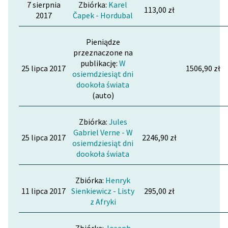
7 sierpnia
Zbiórka:
Karel
113,00 zł
2017
Čapek - Hordubal
Pieniądze
przeznaczone na
publikację:
W
25 lipca 2017
1506,90 zł
osiemdziesiąt dni
dookoła świata
(auto)
Zbiórka:
Jules
Gabriel Verne - W
25 lipca 2017
2246,90 zł
osiemdziesiąt dni
dookoła świata
Zbiórka:
Henryk
11 lipca 2017
Sienkiewicz - Listy
295,00 zł
z Afryki