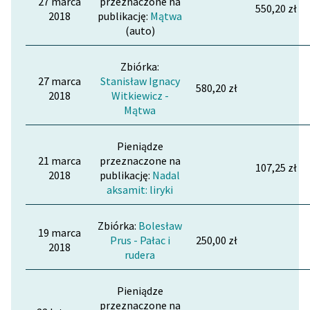
27 marca
przeznaczone na
550,20 zł
2018
publikację:
Mątwa
(auto)
Zbiórka:
27 marca
Stanisław Ignacy
580,20 zł
2018
Witkiewicz -
Mątwa
Pieniądze
21 marca
przeznaczone na
107,25 zł
2018
publikację:
Nadal
aksamit: liryki
Zbiórka:
Bolesław
19 marca
Prus - Pałac i
250,00 zł
2018
rudera
Pieniądze
przeznaczone na