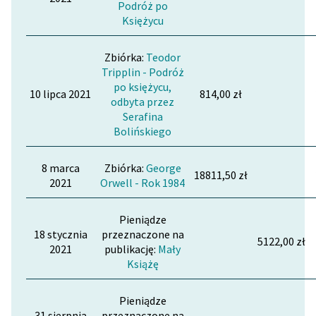
Podróż po
Księżycu
Zbiórka:
Teodor
Tripplin - Podróż
po księżycu,
10 lipca 2021
814,00 zł
odbyta przez
Serafina
Bolińskiego
8 marca
Zbiórka:
George
18811,50 zł
2021
Orwell - Rok 1984
Pieniądze
18 stycznia
przeznaczone na
5122,00 zł
2021
publikację:
Mały
Książę
Pieniądze
31 sierpnia
przeznaczone na