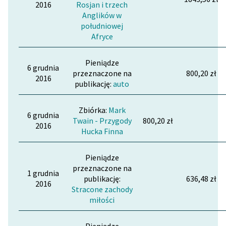
2016
Rosjan i trzech
Anglików w
południowej
Afryce
Pieniądze
6 grudnia
przeznaczone na
800,20 zł
2016
publikację:
auto
Zbiórka:
Mark
6 grudnia
Twain - Przygody
800,20 zł
2016
Hucka Finna
Pieniądze
przeznaczone na
1 grudnia
publikację:
636,48 zł
2016
Stracone zachody
miłości