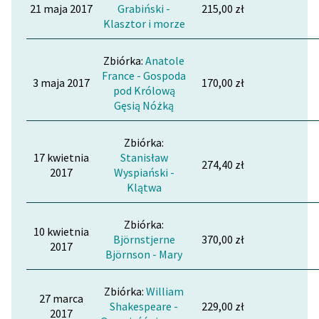
21 maja 2017
Grabiński -
215,00 zł
Klasztor i morze
Zbiórka:
Anatole
France - Gospoda
3 maja 2017
170,00 zł
pod Królową
Gęsią Nóżką
Zbiórka:
17 kwietnia
Stanisław
274,40 zł
2017
Wyspiański -
Klątwa
Zbiórka:
10 kwietnia
Björnstjerne
370,00 zł
2017
Björnson - Mary
Zbiórka:
William
27 marca
Shakespeare -
229,00 zł
2017