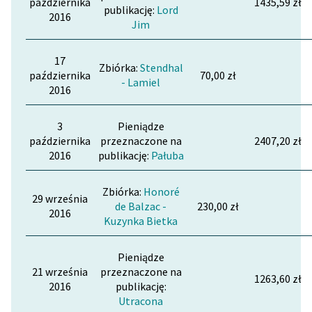
października
1435,59 zł
publikację:
Lord
2016
Jim
17
Zbiórka:
Stendhal
października
70,00 zł
- Lamiel
2016
3
Pieniądze
października
przeznaczone na
2407,20 zł
2016
publikację:
Pałuba
Zbiórka:
Honoré
29 września
de Balzac -
230,00 zł
2016
Kuzynka Bietka
Pieniądze
21 września
przeznaczone na
1263,60 zł
2016
publikację:
Utracona