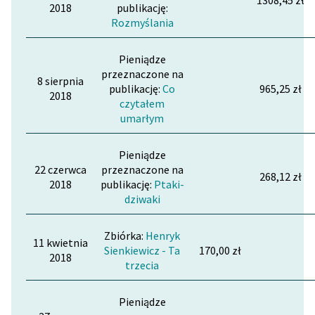
1308,45 zł
2018
publikację:
Rozmyślania
Pieniądze
przeznaczone na
8 sierpnia
publikację:
Co
965,25 zł
2018
czytałem
umarłym
Pieniądze
22 czerwca
przeznaczone na
268,12 zł
2018
publikację:
Ptaki-
dziwaki
Zbiórka:
Henryk
11 kwietnia
Sienkiewicz - Ta
170,00 zł
2018
trzecia
Pieniądze