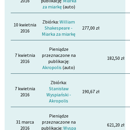
2016
publikację:
Miarka
za miarkę
(auto)
Zbiórka:
William
10 kwietnia
Shakespeare -
277,00 zł
2016
Miarka za miarkę
Pieniądze
7 kwietnia
przeznaczone na
182,50 zł
2016
publikację:
Akropolis
(auto)
Zbiórka:
7 kwietnia
Stanisław
190,67 zł
2016
Wyspiański -
Akropolis
Pieniądze
31 marca
przeznaczone na
621,20 zł
2016
publikację:
Wyspa