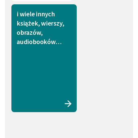
i wiele innych
książek, wierszy,
obrazów,
audiobooków…