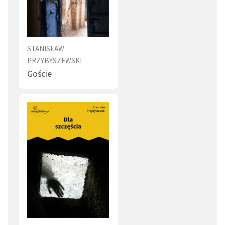
STANISŁAW
PRZYBYSZEWSKI
Goście