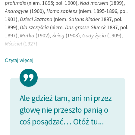
AKT DRUGI
profundis
(niem. 1895; pol. 1900),
Nad morzem
(1899),
Zespół
SCENA I
Androgyne
(1900),
Homo sapiens
(niem. 1895-1896, pol.
SCENA II
1901),
Dzieci Szatana
(niem.
Satans Kinder
1897, pol.
SCENA III
1899);
Dla szczęścia
(niem.
Das grosse Glueck
1897, pol.
Zasady wykorzystania
Wolnych Lektur
SCENA IV
1897);
Matka
(1902);
Śnieg
(1903);
Gody życia
(1909);
SCENA V
Mściciel
(1927)
Logotypy
SCENA VI
Materiały promocyjne
SCENA VII
Czytaj więcej
Urodził się na Kujawach, był synem nauczyciela
AKT TRZECI
wiejskiego; po ukończeniu niem. gimnazjum wyjechał
Polityka prywatności
SCENA I
do Berlina, gdzie studiował architekturę i medycynę.
SCENA II
Regulamin biblioteki
Opublikowanie rozwijających modernistyczną
SCENA III
Dane fundacji i
koncepcję twórcy esejów filoz.
Chopin i Nietzsche
oraz
Ale gdzież tam, ani mi przez
SCENA IV
sprawozdania finansowe
KAZIM
Ola Hanson
(publ. niem. jako cykl
Zur Psychologie des
SCENA V
głowę nie przeszło panią o
Individuums
1892) dało mu wstęp do berlińskiej
;
Pani 
Regulamin darowizn
SCENA VI
bohemy artystycznej. Przybyszewski miał okazję
coś posądzać… Otóż tu...
SCENA VII
Informacja o treściach
zaprzyjaźnić się z postaciami wyznaczającymi styl
SCENA VIII
EWA
wrażliwych