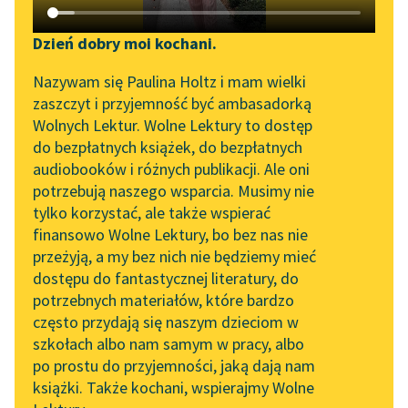
Katalog DAISY
Zgłoś brak utworu
Podkasty o książkach
Dzień dobry moi kochani.
Aktualności
Narzędzia
Nazywam się Paulina Holtz i mam wielki
zaszczyt i przyjemność być ambasadorką
Zapraszamy na spotkanie
Mapa Wolnych Lektur
Wolnych Lektur. Wolne Lektury to dostęp
online z tłumaczkami
pobierz książkę
do bezpłatnych książek, do bezpłatnych
Leśmianator
literatury skandynawskiej
audiobooków i różnych publikacji. Ale oni
potrzebują naszego wsparcia. Musimy nie
Przewodnik dla piszących i
Spotkanie z Katarzyną
tylko korzystać, ale także wspierać
czytających
Tunkiel w Oslo
czytaj online
finansowo Wolne Lektury, bo bez nas nie
przeżyją, a my bez nich nie będziemy mieć
Wolne Lektury na 32.
dostępu do fantastycznej literatury, do
Śnieg
Stanisława Przybyszewskiego to realistyczno-
Pol’and’Rock Festivalu
API
potrzebnych materiałów, które bardzo
symboliczny dramat wystawiony po raz pierwszy w
„Kochanek Lady
OAI-PMH
często przydają się naszym dzieciom w
1903 r. Prezentuje wątki i postaci typowe dla epoki
Chatterley” do słuchania
szkołach albo nam samym w pracy, albo
modernizmu.
Widget Wolnych Lektur
na Wolnych Lekturach
po prostu do przyjemności, jaką dają nam
książki. Także kochani, wspierajmy Wolne
Przypisy
Nowy audiobook –
Na scenie spotykają się nerwowy wrażliwy dekadent