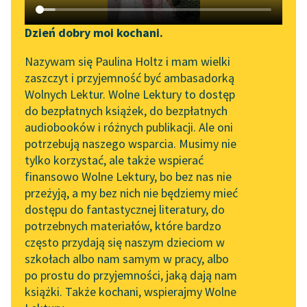
Katalog DAISY
Zgłoś brak utworu
Podkasty o książkach
Dzień dobry moi kochani.
Aktualności
Narzędzia
Nazywam się Paulina Holtz i mam wielki
zaszczyt i przyjemność być ambasadorką
„Prokurator Alicja Horn”
Mapa Wolnych Lektur
Wolnych Lektur. Wolne Lektury to dostęp
do słuchania
do bezpłatnych książek, do bezpłatnych
Leśmianator
audiobooków i różnych publikacji. Ale oni
pobierz książkę
Byliśmy częścią AI Impact
potrzebują naszego wsparcia. Musimy nie
Przewodnik dla piszących i
Lab
tylko korzystać, ale także wspierać
czytających
finansowo Wolne Lektury, bo bez nas nie
Zapraszamy na spotkanie
czytaj online
przeżyją, a my bez nich nie będziemy mieć
online z tłumaczkami
dostępu do fantastycznej literatury, do
literatury skandynawskiej
API
potrzebnych materiałów, które bardzo
Dramat powstały w końcu XVI wieku pokazuje iście
Spotkanie z Katarzyną
OAI-PMH
często przydają się naszym dzieciom w
makiawelicznego księcia w akcji: równie krwawy jak
Tunkiel w Oslo
szkołach albo nam samym w pracy, albo
Widget Wolnych Lektur
Makbet, a bodajże bardziej ambitny i inteligentny —
po prostu do przyjemności, jaką dają nam
102. lata temu zmarł
Ryszard zadziwia przewrotnością i całkowitym brakiem
książki. Także kochani, wspierajmy Wolne
Przypisy
Joseph Conrad
skrupułów.