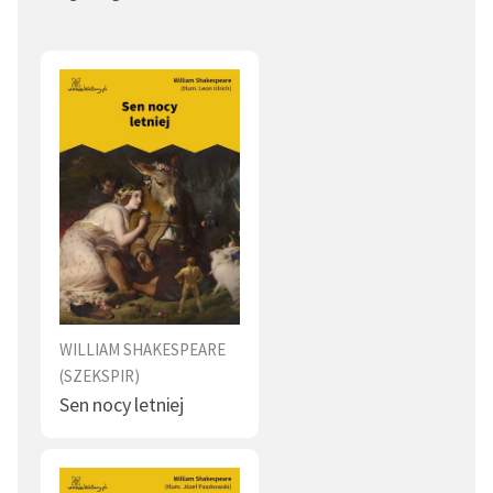
Więzienie (1)
Krew (1)
Król (1)
Przekleństwo (1)
Omen (1)
Pojedynek (1)
Kobieta (1)
Wiadomość (1)
Obraz świata (1)
Jedzenie (1)
Śmierć (1)
Koń (1)
Duch (1)
Wyrzuty sumienia (1)
Żałoba (1)
Sierota (1)
WILLIAM SHAKESPEARE
(SZEKSPIR)
Sen nocy letniej