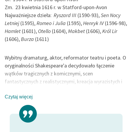
SCENA CZWARTA
Zm.
23 kwietnia 1616 r. w Statford-upon-Avon
SCENA PIĄTA
Zasady wykorzystania
Najważniejsze dzieła:
Ryszard III
(1590-93),
Sen Nocy
AKT PIĄTY
Wolnych Lektur
Letniej
(1595),
Romeo i Julia
(1595),
Henryk IV
(1596-98),
SCENA PIERWSZA
Hamlet
(1601),
Otello
(1604),
Makbet
(1606),
Król Lir
Logotypy
SCENA DRUGA
(1606),
Burza
(1611)
SCENA TRZECIA
Materiały promocyjne
SCENA CZWARTA
Polityka prywatności
Wybitny dramaturg, aktor, reformator teatru i poeta. O
oryginalności Shakespeare'a decydowało łączenie
Regulamin biblioteki
wątków tragicznych z komicznymi, scen
Dane fundacji i
fantastycznych z realistycznymi, kreacja wyrazistych i
sprawozdania finansowe
złożonych charakterów postaci, które weszły następnie
Regulamin darowizn
do kanonicznego języka kultury europejskiej, wreszcie
Czytaj więcej
poetycka zręczność, filozoficzna głębia i przystępności
Informacja o treściach
tekstów. Autor około 200 utworów, przetłumaczonych
wrażliwych
na najważniejsze języki nowożytne i inscenizowanych
Deklaracja dostępności
na całym globie. Ogromną sławę zyskał dopiero po