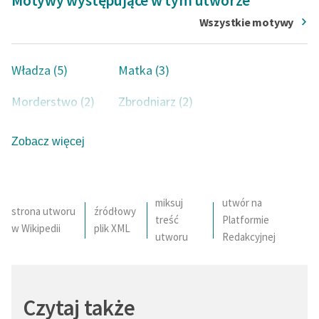
Motywy występujące w tym utworze
Wszystkie motywy
Władza (5)
Matka (3)
Morderstwo (2)
Zbrodniarz (2)
Sumienie (2)
Syn (2)
Zobacz więcej
Dziecko (2)
Walka (2)
Sen (2)
Klęska (1)
miksuj
utwór na
strona utworu
źródłowy
treść
Platformie
Mężczyzna (1)
Zbrodnia (1)
w Wikipedii
plik XML
utworu
Redakcyjnej
Wdowa (1)
Zaświaty (1)
Przeczucie (1)
Konflikt wewnętrzny (1)
Czytaj także