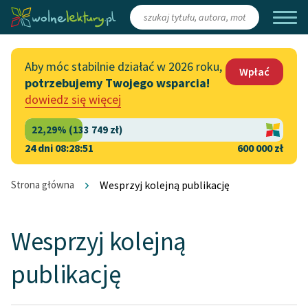
Zaloguj się
/
Załóż konto
Aby móc stabilnie działać w 2026 roku,
Wpłać
potrzebujemy Twojego wsparcia!
Katalog
Włącz się
dowiedz się więcej
Lektury szkolne
Wesprzyj Wolne Lektury
Książki
Współpraca z firmami
24 dni 08:28:50
600 000 zł
Autorki i autorzy
Zapisz się na newsletter
Strona główna
Wesprzyj kolejną publikację
Audiobooki
Przekaż 1,5%
Kolekcje tematyczne
Wesprzyj kolejną
Włącz się w prace
NOWOŚCI
publikację
redakcyjne
Motywy literackie
Zgłoś błąd