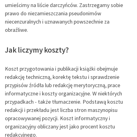
Ręce pełne poezji
umieścimy na liście darczyńców. Zastrzegamy sobie
prawo do niezamieszczania pseudonimów
Kolekcje edukacyjne
niecenzuralnych i uznawanych powszechnie za
twórców przechodzących
obraźliwe.
do domeny publicznej,
lektur szkolnych oraz
Starego Testamentu
Jak liczymy koszty?
Odkurzamy bohaterów
Koszt przygotowania i publikacji książki obejmuje
Szkoła Poezji Wolnych
redakcję techniczną, korektę tekstu i sprawdzenie
Lektur
przypisów źródła lub redakcję merytoryczną, prace
O nas
informatyczne i koszty organizacyjne. W niektórych
przypadkach - także tłumaczenie. Podstawą kosztu
Kontakt
redakcji i przekładu jest liczba stron maszynopisu
O projekcie
opracowywanej pozycji. Koszt informatyczny i
organizacyjny obliczany jest jako procent kosztu
Zespół
redakcyjnego.