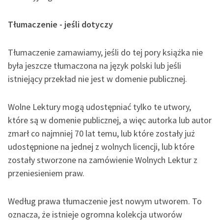
Zasady wykorzystania
Tłumaczenie - jeśli dotyczy
Wolnych Lektur
Logotypy
Tłumaczenie zamawiamy, jeśli do tej pory książka nie
była jeszcze tłumaczona na język polski lub jeśli
Materiały promocyjne
istniejący przekład nie jest w domenie publicznej.
Polityka prywatności
Wolne Lektury mogą udostępniać tylko te utwory,
Regulamin biblioteki
które są w domenie publicznej, a więc autorka lub autor
Dane fundacji i
zmarł co najmniej 70 lat temu, lub które zostały już
sprawozdania finansowe
udostępnione na jednej z wolnych licencji, lub które
zostały stworzone na zamówienie Wolnych Lektur z
Regulamin darowizn
przeniesieniem praw.
Informacja o treściach
wrażliwych
Według prawa tłumaczenie jest nowym utworem. To
Deklaracja dostępności
oznacza, że istnieje ogromna kolekcja utworów