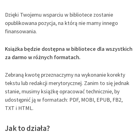
Katalog DAISY
Zgłoś brak utworu
Podkasty o książkach
Dzięki Twojemu wsparciu w bibliotece zostanie
opublikowana pozycja, na którą nie mamy innego
Aktualności
Narzędzia
finansowania.
„Prokurator Alicja Horn”
Mapa Wolnych Lektur
do słuchania
Książka będzie dostępna w bibliotece dla wszystkich
Leśmianator
za darmo w różnych formatach.
Byliśmy częścią AI Impact
Przewodnik dla piszących i
Lab
czytających
Zebraną kwotę przeznaczymy na wykonanie korekty
Zapraszamy na spotkanie
tekstu lub redakcji merytorycznej. Zanim to się jednak
online z tłumaczkami
stanie, musimy książkę opracować technicznie, by
literatury skandynawskiej
API
udostępnić ją w formatach: PDF, MOBI, EPUB, FB2,
Spotkanie z Katarzyną
OAI-PMH
TXT i HTML.
Tunkiel w Oslo
Widget Wolnych Lektur
102. lata temu zmarł
Jak to działa?
Przypisy
Joseph Conrad