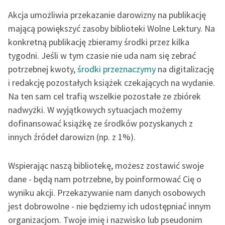
Katalog
Blog
Akcja umożliwia przekazanie darowizny na publikację
mającą powiększyć zasoby biblioteki Wolne Lektury. Na
Katalog w formacie PDF
konkretną publikację zbieramy środki przez kilka
Lektury szkolne i klasyka
tygodni. Jeśli w tym czasie nie uda nam się zebrać
literatury do słuchania dla
potrzebnej kwoty,
środki przeznaczymy
na digitalizację
uczennic i uczniów z
i redakcję pozostałych książek czekających na wydanie.
niepełnosprawnościami
Na ten sam cel trafią wszelkie pozostałe ze zbiórek
E-kolekcja lektur
nadwyżki. W wyjątkowych sytuacjach możemy
szkolnych i literatury do
dofinansować książkę ze środków pozyskanych z
słuchania dla uczennic i
innych źródeł darowizn (np. z 1%).
uczniów z
niepełnosprawnościami
Wspierając naszą bibliotekę, możesz zostawić swoje
Feministyczne inspiracje.
dane - będą nam potrzebne, by poinformować Cię o
Popularyzacja
wyniku akcji. Przekazywanie nam danych osobowych
skandynawskiej literatury
jest dobrowolne - nie będziemy ich udostępniać innym
feministycznej
organizacjom. Twoje imię i nazwisko lub pseudonim