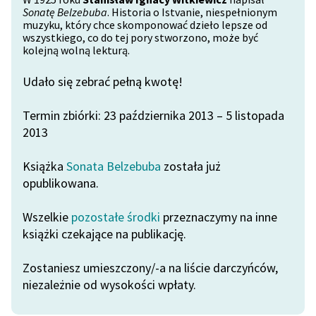
Sonatę Belzebuba
. Historia o Istvanie, niespełnionym
Katalog
Blog
muzyku, który chce skomponować dzieło lepsze od
wszystkiego, co do tej pory stworzono, może być
Katalog w formacie PDF
kolejną wolną lekturą.
Lektury szkolne i klasyka
Udało się zebrać pełną kwotę!
literatury do słuchania dla
uczennic i uczniów z
Termin zbiórki: 23 października 2013 – 5 listopada
niepełnosprawnościami
2013
E-kolekcja lektur
Książka
Sonata Belzebuba
została już
szkolnych i literatury do
opublikowana.
słuchania dla uczennic i
uczniów z
Wszelkie
pozostałe środki
przeznaczymy na inne
niepełnosprawnościami
książki czekające na publikację.
Feministyczne inspiracje.
Popularyzacja
Zostaniesz umieszczony/-a na liście darczyńców,
skandynawskiej literatury
niezależnie od wysokości wpłaty.
feministycznej