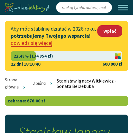
Zaloguj się
/
Załóż konto
Aby móc stabilnie działać w 2026 roku,
Wpłać
potrzebujemy Twojego wsparcia!
Katalog
Włącz się
dowiedz się więcej
Lektury szkolne
Wesprzyj Wolne Lektury
Książki
Współpraca z firmami
22 dni 18:10:40
600 000 zł
Autorki i autorzy
Zapisz się na newsletter
Strona
Stanisław Ignacy Witkiewicz -
Zbiórki
Sonata Belzebuba
Audiobooki
główna
Przekaż 1,5%
Kolekcje tematyczne
Włącz się w prace
NOWOŚCI
redakcyjne
Motywy literackie
Stanisław Ignacy
Zgłoś błąd