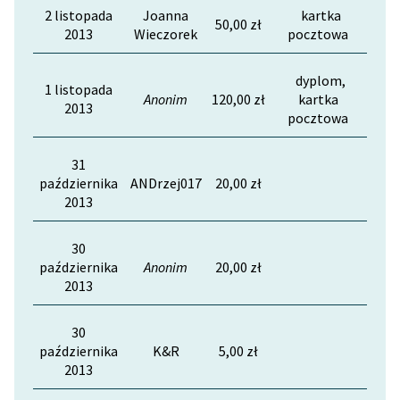
2 listopada
Joanna
kartka
50,00 zł
2013
Wieczorek
pocztowa
Zasady wykorzystania
Wolnych Lektur
dyplom,
1 listopada
Logotypy
Anonim
120,00 zł
kartka
2013
pocztowa
Materiały promocyjne
31
Polityka prywatności
października
ANDrzej017
20,00 zł
Regulamin biblioteki
2013
Dane fundacji i
30
sprawozdania finansowe
października
Anonim
20,00 zł
2013
Regulamin darowizn
Informacja o treściach
30
wrażliwych
października
K&R
5,00 zł
2013
Deklaracja dostępności