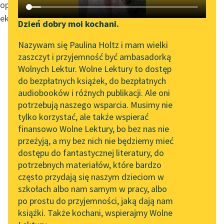
Katalog DAISY
opowiadań, które stały się podstawą najlepszych
Zgłoś brak utworu
ekranizacji — niektóre z nich nawet wielokrotnie.
Podkasty o książkach
Dzień dobry moi kochani.
Aktualności
Narzędzia
Nazywam się Paulina Holtz i mam wielki
zaszczyt i przyjemność być ambasadorką
„Prokurator Alicja Horn”
Mapa Wolnych Lektur
Wolnych Lektur. Wolne Lektury to dostęp
Sortuj:
do słuchania
do bezpłatnych książek, do bezpłatnych
Leśmianator
audiobooków i różnych publikacji. Ale oni
Byliśmy częścią AI Impact
potrzebują naszego wsparcia. Musimy nie
Przewodnik dla piszących i
Lab
tylko korzystać, ale także wspierać
czytających
finansowo Wolne Lektury, bo bez nas nie
Zapraszamy na spotkanie
przeżyją, a my bez nich nie będziemy mieć
online z tłumaczkami
dostępu do fantastycznej literatury, do
literatury skandynawskiej
API
potrzebnych materiałów, które bardzo
Spotkanie z Katarzyną
OAI-PMH
często przydają się naszym dzieciom w
Tunkiel w Oslo
szkołach albo nam samym w pracy, albo
Widget Wolnych Lektur
po prostu do przyjemności, jaką dają nam
102. lata temu zmarł
książki. Także kochani, wspierajmy Wolne
Przypisy
Joseph Conrad