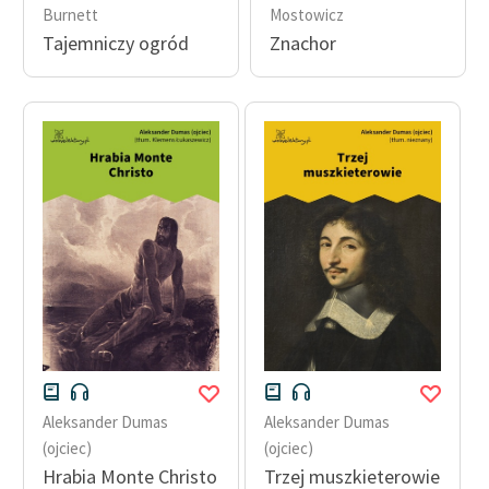
Ręce pełne poezji
Burnett
Mostowicz
Tajemniczy ogród
Znachor
Kolekcje edukacyjne
twórców przechodzących
do domeny publicznej,
lektur szkolnych oraz
Starego Testamentu
Odkurzamy bohaterów
Szkoła Poezji Wolnych
Lektur
O nas
Kontakt
O projekcie
Aleksander Dumas
Aleksander Dumas
(ojciec)
(ojciec)
Zespół
Hrabia Monte Christo
Trzej muszkieterowie