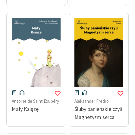
Zasady wykorzystania
Wolnych Lektur
Logotypy
Materiały promocyjne
Polityka prywatności
Regulamin biblioteki
Dane fundacji i
sprawozdania finansowe
Regulamin darowizn
Antoine de Saint Exupéry
Aleksander Fredro
Mały Książę
Śluby panieńskie czyli
Informacja o treściach
Magnetyzm serca
wrażliwych
Deklaracja dostępności