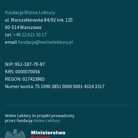
Deklaracja dostępności
Fundacja Wolne Lektury
ul. Marszałkowska 84/92 lok. 125
00-514 Warszawa
tel.
+48 22 621 30 17
email
fundacja@wolnelektury.pl
NIP: 952-187-70-87
KRS: 0000070056
REGON: 017423865
Numer konta: 75 1090 2851 0000 0001 4324 3317
Wolne Lektury to projekt prowadzony
przez fundację
Wolne Lektury
.