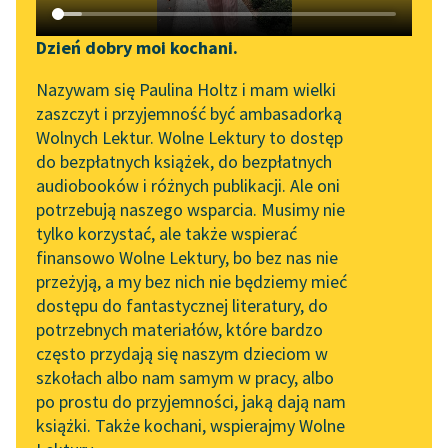
Katalog DAISY
Sortuj:
Zgłoś brak utworu
Podkasty o książkach
Dzień dobry moi kochani.
Aktualności
powieści dla dzieci i młodzieży Hugh Loftinga
Narzędzia
Nazywam się Paulina Holtz i mam wielki
zaszczyt i przyjemność być ambasadorką
Zapraszamy na spotkanie
Mapa Wolnych Lektur
Wolnych Lektur. Wolne Lektury to dostęp
online z tłumaczkami
do bezpłatnych książek, do bezpłatnych
Leśmianator
literatury skandynawskiej
audiobooków i różnych publikacji. Ale oni
potrzebują naszego wsparcia. Musimy nie
Przewodnik dla piszących i
Spotkanie z Katarzyną
tylko korzystać, ale także wspierać
czytających
Tunkiel w Oslo
finansowo Wolne Lektury, bo bez nas nie
przeżyją, a my bez nich nie będziemy mieć
Wolne Lektury na 32.
dostępu do fantastycznej literatury, do
Pol’and’Rock Festivalu
API
potrzebnych materiałów, które bardzo
„Kochanek Lady
OAI-PMH
często przydają się naszym dzieciom w
Chatterley” do słuchania
szkołach albo nam samym w pracy, albo
Widget Wolnych Lektur
na Wolnych Lekturach
po prostu do przyjemności, jaką dają nam
książki. Także kochani, wspierajmy Wolne
Przypisy
Nowy audiobook –