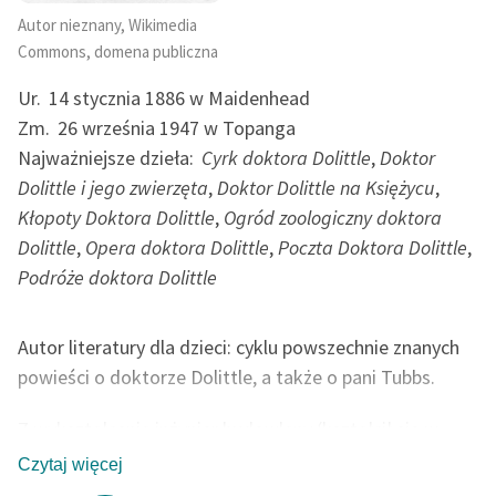
feministycznej
Autor nieznany, Wikimedia
Commons, domena publiczna
Ręce pełne poezji
Ur.
14 stycznia 1886 w Maidenhead
Kolekcje edukacyjne
Zm.
26 września 1947 w Topanga
twórców przechodzących
Najważniejsze dzieła:
Cyrk doktora Dolittle
,
Doktor
do domeny publicznej,
Dolittle i jego zwierzęta
,
Doktor Dolittle na Księżycu
,
lektur szkolnych oraz
Starego Testamentu
Kłopoty Doktora Dolittle
,
Ogród zoologiczny doktora
Dolittle
,
Opera doktora Dolittle
,
Poczta Doktora Dolittle
,
Odkurzamy bohaterów
Podróże doktora Dolittle
Szkoła Poezji Wolnych
Lektur
Autor literatury dla dzieci: cyklu powszechnie znanych
O nas
powieści o doktorze Dolittle, a także o pani Tubbs.
Kontakt
Z wykształcenia inżynier budowlany (kształcił się w
Massachusetts Institute of Technology w Cambridge w
Czytaj więcej
O projekcie
Stanach Zjednoczonych); po wybuchu I wojny światowej