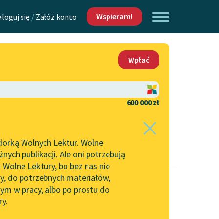
Wspieram!
aloguj się
/
Załóż konto
O nas
Wpłać
Lektur
Kontakt
O projekcie
600 000 zł
 piszących i
Zespół
dorką Wolnych Lektur. Wolne
Zasady wykorzystania
ych publikacji. Ale oni potrzebują
Wolnych Lektur
 Wolne Lektury, bo bez nas nie
Logotypy
ry, do potrzebnych materiałów,
ym w pracy, albo po prostu do
h Lektur
Materiały promocyjne
ry.
Polityka prywatności