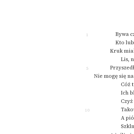
Bywa c
1
Kto lu
Kruk mia
Lis, 
Przyszedł
5
Nie mogę się nac
Cóż t
Ich b
Czyż
Tako
10
A pió
Szkl