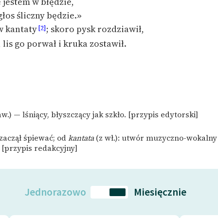
e jestem w błędzie,
głos śliczny będzie.»
w kantaty
; skoro pysk rozdziawił,
[2]
 lis go porwał i kruka zostawił.
w.) — lśniący, błyszczący jak szkło. [przypis edytorski]
zaczął śpiewać; od
kantata
(z wł.): utwór muzyczno-wokalny
 [przypis redakcyjny]
Jednorazowo
Miesięcznie