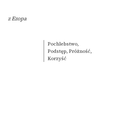
z Ezopa
Pochlebstwo,
Podstęp, Próżność,
Korzyść