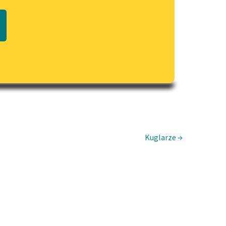
Regulamin biblioteki
macie PDF
Dane fundacji i sprawozdania
finansowe
Regulamin darowizn
Informacja o treściach
wrażliwych
Deklaracja dostępności
Kuglarze →