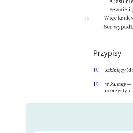
A jeśli ni
Pewnie i 
Więc kruk 
15
Ser wypadł,
Przypisy
[1]
szklniący
(da
[2]
w kantaty
— 
uroczystym.