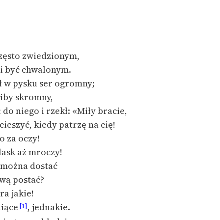
publicznej, lektur szkolnych
oraz Starego Testamentu
Odkurzamy bohaterów
Szkoła Poezji Wolnych Lektur
zęsto zwiedzionym,
bi być chwalonym.
ł w pysku ser ogromny;
niby skromny,
 do niego i rzekł: «Miły bracie,
ieszyć, kiedy patrzę na cię!
o za oczy!
lask aż mroczy!
 można dostać
wą postać?
ra jakie!
niące
, jednakie.
[1]