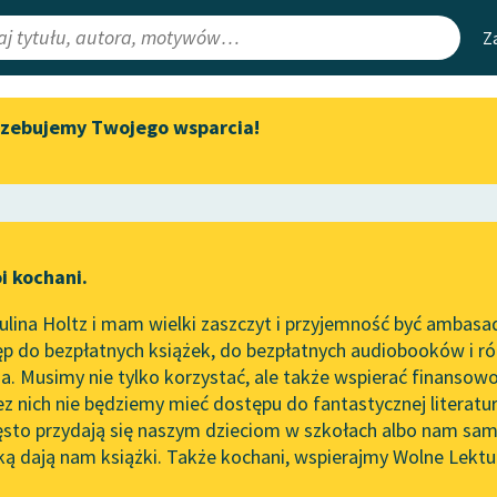
Z
rzebujemy Twojego wsparcia!
Aktualności
Narzędzia
e Lektury
Zapraszamy na spotkanie
Mapa Wolnych 
online z tłumaczkami
irmami
Leśmianator
literatury skandynawskiej
ewsletter
Przewodnik dla
Spotkanie z Katarzyną Tunkiel
i kochani.
czytających
w Oslo
lina Holtz i mam wielki zaszczyt i przyjemność być ambasa
Wolne Lektury na 32.
p do bezpłatnych książek, do bezpłatnych audiobooków i różn
Pol’and’Rock Festivalu
API
. Musimy nie tylko korzystać, ale także wspierać finansowo
ce redakcyjne
„Kochanek Lady Chatterley”
OAI-PMH
ez nich nie będziemy mieć dostępu do fantastycznej literatu
do słuchania na Wolnych
ęsto przydają się naszym dzieciom w szkołach albo nam sam
Lekturach
Widget Wolnyc
ką dają nam książki. Także kochani, wspierajmy Wolne Lektu
oru
Nowy audiobook – „Marzenie
Przypisy
o Oriencie” Sophie Elkan