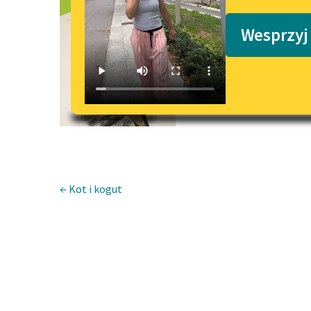
Kruk i lis
Podkasty o książkach
Wesprzyj
← Kot i kogut