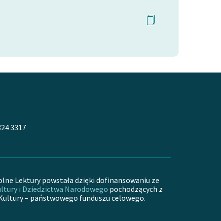
324 3317
olne Lektury powstała dzięki dofinansowaniu ze
ltury i Dziedzictwa Narodowego
pochodzących z
Kultury – państwowego funduszu celowego.