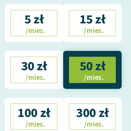
feministycznej
5 zł
15 zł
Ręce pełne poezji
/mies.
/mies.
Kolekcje edukacyjne
twórców przechodzących
do domeny publicznej,
lektur szkolnych oraz
Starego Testamentu
30 zł
50 zł
Odkurzamy bohaterów
/mies.
/mies.
Szkoła Poezji Wolnych
Lektur
O nas
100 zł
300 zł
Kontakt
/mies.
/mies.
O projekcie