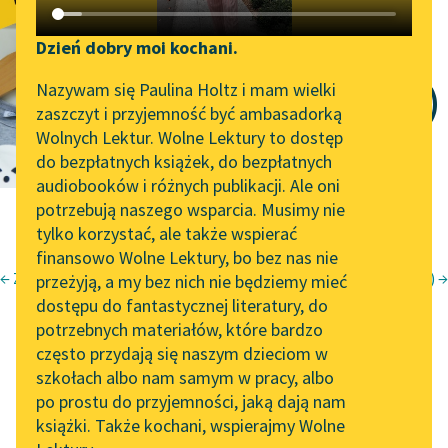
Z Anakreonta
Katalog DAISY
Zgłoś brak utworu
(Skoro w rękę
Podkasty o książkach
Dzień dobry moi kochani.
Aktualności
Narzędzia
Nazywam się Paulina Holtz i mam wielki
wezmę czaszę...)
zaszczyt i przyjemność być ambasadorką
Zapraszamy na spotkanie
Mapa Wolnych Lektur
Wolnych Lektur. Wolne Lektury to dostęp
online z tłumaczkami
do bezpłatnych książek, do bezpłatnych
Leśmianator
literatury skandynawskiej
audiobooków i różnych publikacji. Ale oni
potrzebują naszego wsparcia. Musimy nie
Przewodnik dla piszących i
Spotkanie z Katarzyną
tylko korzystać, ale także wspierać
czytających
Tunkiel w Oslo
finansowo Wolne Lektury, bo bez nas nie
← Z Anakreonta (Nie dbałem nigdy o złoto...)
Z greckiego (Samy do swej obory woły rozpuszczone...) →
przeżyją, a my bez nich nie będziemy mieć
Wolne Lektury na 32.
Jan Kochanowski
dostępu do fantastycznej literatury, do
Pol’and’Rock Festivalu
API
Fraszki, Księgi trzecie
potrzebnych materiałów, które bardzo
„Kochanek Lady
OAI-PMH
często przydają się naszym dzieciom w
Z Anakreonta
Chatterley” do słuchania
szkołach albo nam samym w pracy, albo
Widget Wolnych Lektur
na Wolnych Lekturach
po prostu do przyjemności, jaką dają nam
książki. Także kochani, wspierajmy Wolne
Przypisy
Nowy audiobook –