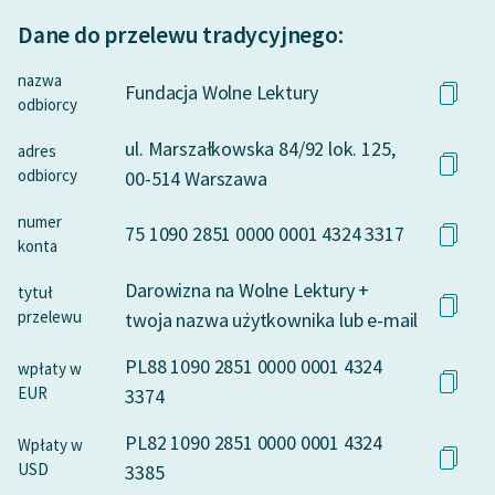
Dane do przelewu tradycyjnego:
Deklaracja dostępności
nazwa
Fundacja Wolne Lektury
odbiorcy
ul. Marszałkowska 84/92 lok. 125,
adres
odbiorcy
00-514 Warszawa
numer
75 1090 2851 0000 0001 4324 3317
konta
Darowizna na Wolne Lektury +
tytuł
przelewu
twoja nazwa użytkownika lub e-mail
PL88 1090 2851 0000 0001 4324
wpłaty w
EUR
3374
PL82 1090 2851 0000 0001 4324
Wpłaty w
USD
3385