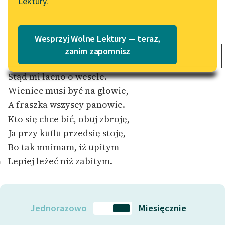
Lektury.
„Marzenie o Oriencie”
Katalog
Sophie Elkan
Katalog w formacie PDF
Skoro w rękę wezmę czaszę,
Blog
Wesprzyj Wolne Lektury — teraz,
Wnet ze łba troski wystraszę;
zanim zapomnisz
Więc iż mnimam, że mam wiele,
Lektury szkolne i klasyka
Stąd mi łacno o wesele.
literatury do słuchania dla
Wieniec musi być na głowie,
uczennic i uczniów z
A fraszka wszyscy panowie.
niepełnosprawnościami
Kto się chce bić, obuj zbroję,
E-kolekcja lektur
Ja przy kuflu przedsię stoję,
szkolnych i literatury do
Bo tak mnimam, iż upitym
słuchania dla uczennic i
Lepiej leżeć niż zabitym.
0
uczniów z
niepełnosprawnościami
Feministyczne inspiracje.
Jednorazowo
Miesięcznie
Popularyzacja
skandynawskiej literatury