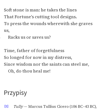
Soft stone is man: he takes the lines
That Fortune's cutting tool designs.
To press the wounds wherewith she graves
us,
Racks us or saves us?
0
Time, father of forgetfulness
So longed for now in my distress,
Since wisdom nor the saints can steel me,
Oh, do thou heal me!
Przypisy
[1]
Tully
— Marcus Tullius Cicero (106 BC–43 BC),