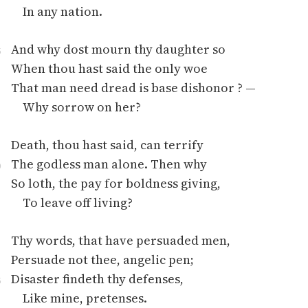
In any nation.
Zasady wykorzystania
Wolnych Lektur
And why dost mourn thy daughter so
5
When thou hast said the only woe
Logotypy
That man need dread is base dishonor ? —
Materiały promocyjne
Why sorrow on her?
Polityka prywatności
Death, thou hast said, can terrify
Regulamin biblioteki
The godless man alone. Then why
0
So loth, the pay for boldness giving,
Dane fundacji i
sprawozdania finansowe
To leave off living?
Regulamin darowizn
Thy words, that have persuaded men,
Informacja o treściach
Persuade not thee, angelic pen;
wrażliwych
Disaster findeth thy defenses,
5
Like mine, pretenses.
Deklaracja dostępności