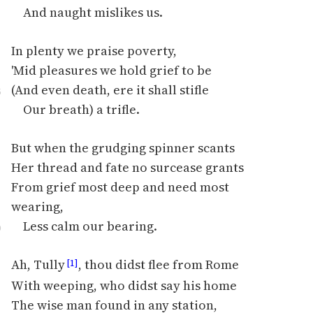
Ręce pełne poezji
And naught mislikes us.
Kolekcje edukacyjne
In plenty we praise poverty,
twórców przechodzących
'Mid pleasures we hold grief to be
do domeny publicznej,
lektur szkolnych oraz
(And even death, ere it shall stifle
5
Starego Testamentu
Our breath) a trifle.
Odkurzamy bohaterów
But when the grudging spinner scants
Szkoła Poezji Wolnych
Her thread and fate no surcease grants
Lektur
From grief most deep and need most
O nas
wearing,
Less calm our bearing.
0
Kontakt
Ah, Tully
, thou didst flee from Rome
O projekcie
[1]
With weeping, who didst say his home
Zespół
The wise man found in any station,