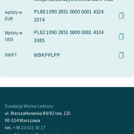
PL88 1090 2851 0000 0001 4324
wpłaty w
EUR
3374
PL82 1090 2851 0000 0001 4324
Wpłaty w
USD
3385
WBKPPLPP
SWIFT
Fundacja Wolne Lektury
ul. Marszałkowska 84/92 lok. 125
00-514 Warszawa
tel.
+48 22 621 30 17