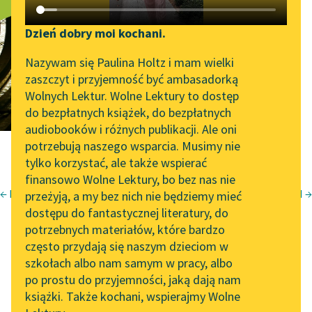
Lament XVI
Katalog DAISY
Zgłoś brak utworu
Podkasty o książkach
Dzień dobry moi kochani.
tłum.
Dorothea Prall
Aktualności
Narzędzia
Nazywam się Paulina Holtz i mam wielki
zaszczyt i przyjemność być ambasadorką
„Prokurator Alicja Horn”
Mapa Wolnych Lektur
Wolnych Lektur. Wolne Lektury to dostęp
do słuchania
do bezpłatnych książek, do bezpłatnych
Leśmianator
audiobooków i różnych publikacji. Ale oni
Byliśmy częścią AI Impact
potrzebują naszego wsparcia. Musimy nie
Przewodnik dla piszących i
Lab
tylko korzystać, ale także wspierać
czytających
finansowo Wolne Lektury, bo bez nas nie
Zapraszamy na spotkanie
← Lament XV
Lament XVII →
przeżyją, a my bez nich nie będziemy mieć
online z tłumaczkami
Jan Kochanowski
dostępu do fantastycznej literatury, do
literatury skandynawskiej
API
Laments
potrzebnych materiałów, które bardzo
Spotkanie z Katarzyną
OAI-PMH
często przydają się naszym dzieciom w
Lament XVI
Tunkiel w Oslo
szkołach albo nam samym w pracy, albo
Widget Wolnych Lektur
po prostu do przyjemności, jaką dają nam
102. lata temu zmarł
książki. Także kochani, wspierajmy Wolne
Przypisy
Joseph Conrad
tłum. Dorothea Prall