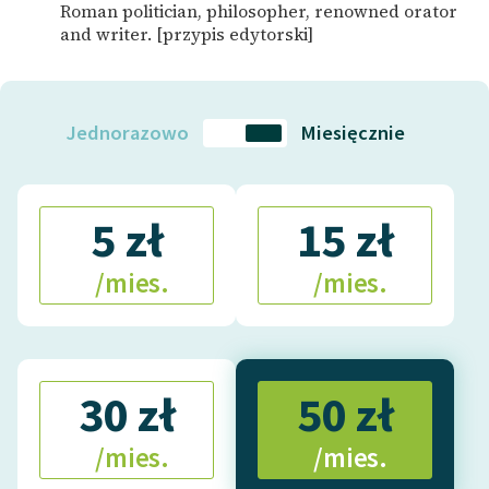
Roman politician, philosopher, renowned orator
and writer. [przypis edytorski]
Jednorazowo
Miesięcznie
5 zł
15 zł
/mies.
/mies.
30 zł
50 zł
/mies.
/mies.