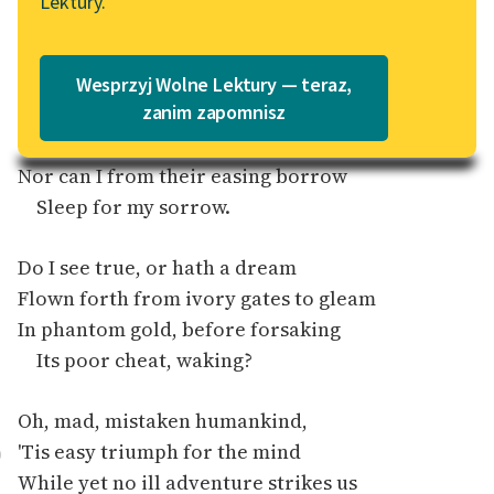
Lektury.
Katalog
Blog
Katalog w formacie PDF
Wesprzyj Wolne Lektury — teraz,
Lektury szkolne i klasyka
zanim zapomnisz
Misfortune hath constrainèd me
literatury do słuchania dla
To leave the lute and poetry,
uczennic i uczniów z
Nor can I from their easing borrow
niepełnosprawnościami
Sleep for my sorrow.
E-kolekcja lektur
szkolnych i literatury do
Do I see true, or hath a dream
słuchania dla uczennic i
Flown forth from ivory gates to gleam
uczniów z
In phantom gold, before forsaking
niepełnosprawnościami
Its poor cheat, waking?
Feministyczne inspiracje.
Popularyzacja
Oh, mad, mistaken humankind,
skandynawskiej literatury
'Tis easy triumph for the mind
0
feministycznej
While yet no ill adventure strikes us