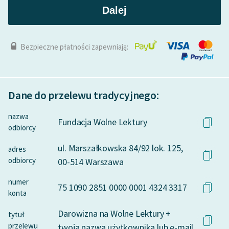
Dalej
Bezpieczne płatności zapewniają:
Dane do przelewu tradycyjnego:
nazwa
Fundacja Wolne Lektury
odbiorcy
ul. Marszałkowska 84/92 lok. 125,
adres
odbiorcy
00-514 Warszawa
numer
75 1090 2851 0000 0001 4324 3317
konta
Darowizna na Wolne Lektury +
tytuł
przelewu
twoja nazwa użytkownika lub e-mail