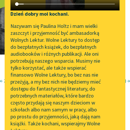
Ucieczka
Katalog DAISY
Zgłoś brak utworu
Podkasty o książkach
Dzień dobry moi kochani.
Aktualności
Narzędzia
Nazywam się Paulina Holtz i mam wielki
zaszczyt i przyjemność być ambasadorką
„Prokurator Alicja Horn”
Mapa Wolnych Lektur
Wolnych Lektur. Wolne Lektury to dostęp
do słuchania
do bezpłatnych książek, do bezpłatnych
Leśmianator
audiobooków i różnych publikacji. Ale oni
Byliśmy częścią AI Impact
potrzebują naszego wsparcia. Musimy nie
Przewodnik dla piszących i
Lab
tylko korzystać, ale także wspierać
czytających
finansowo Wolne Lektury, bo bez nas nie
Zapraszamy na spotkanie
← 24 XII
*** (Nie płacz...) →
przeżyją, a my bez nich nie będziemy mieć
online z tłumaczkami
Krzysztof Kamil Baczyński
dostępu do fantastycznej literatury, do
literatury skandynawskiej
API
Juwenilia II
potrzebnych materiałów, które bardzo
Spotkanie z Katarzyną
OAI-PMH
często przydają się naszym dzieciom w
Ucieczka
Tunkiel w Oslo
szkołach albo nam samym w pracy, albo
Widget Wolnych Lektur
po prostu do przyjemności, jaką dają nam
102. lata temu zmarł
książki. Także kochani, wspierajmy Wolne
Przypisy
Joseph Conrad