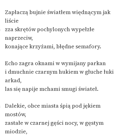
Ręce pełne poezji
Zapłaczą bujnie światłem więdnącym jak
Kolekcje edukacyjne
liście
twórców przechodzących
zza skrętów pochylonych wypełzłe
0
do domeny publicznej,
naprzeciw,
lektur szkolnych oraz
Starego Testamentu
konające krzyżami, błędne semafory.
Odkurzamy bohaterów
Echo zagra oknami w wymijany parkan
Szkoła Poezji Wolnych
i dmuchnie czarnym hukiem w głuche łuki
Lektur
arkad,
las się napije mchami smugi świateł.
O nas
Kontakt
Dalekie, obce miasta śpią pod jękiem
5
mostów,
O projekcie
zastałe w czarnej gęści nocy, w gęstym
Zespół
miodzie,