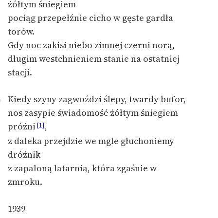
żółtym śniegiem
pociąg przepełźnie cicho w gęste gardła
torów.
Gdy noc zakisi niebo zimnej czerni norą,
długim westchnieniem stanie na ostatniej
stacji.
Kiedy szyny zagwoździ ślepy, twardy bufor,
0
nos zasypie świadomość żółtym śniegiem
próżni
,
[1]
z daleka przejdzie we mgle głuchoniemy
dróżnik
z zapaloną latarnią, która zgaśnie w
zmroku.
1939