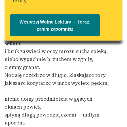
Lektury.
Katalog
Blog
Katalog w formacie PDF
Pustym pociągiem wyjadę z głuchego
Wesprzyj Wolne Lektury — teraz,
przedmieścia,
Lektury szkolne i klasyka
zanim zapomnisz
szczekotem kół rozpryśnie w hali odbieg
literatury do słuchania dla
uczennic i uczniów z
sekund
niepełnosprawnościami
i bruk zaświeci w oczy mrozu suchą spieką,
niebo wypuchnie brzuchem w zgniły,
E-kolekcja lektur
ciemny granat.
szkolnych i literatury do
słuchania dla uczennic i
Noc się rozedrze w długie, klaskające tory
uczniów z
jak szare korytarze w mróz wycięte pędem,
niepełnosprawnościami
nieme domy przedmieścia w gęstych
Feministyczne inspiracje.
Popularyzacja
oknach powiek
skandynawskiej literatury
spłyną długą powodzią czerni — mdłym
feministycznej
uporem.