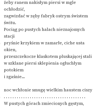
żeby ranem nakisłym piersi w mgle
ochłodzić,
Zasady wykorzystania
zagwizdać w zęby fabryk ostrym świstem
Wolnych Lektur
świtu.
Logotypy
Pociąg po pustych halach nieznajomych
Materiały promocyjne
stacji
pryśnie krzykiem w zamarłe, ciche usta
0
Polityka prywatności
okien,
Regulamin biblioteki
przeszczekocze klaskotem pluskającej stali
w szklane piersi sklepienia ogłuchłym
Dane fundacji i
potokiem
sprawozdania finansowe
i zgaśnie…
Regulamin darowizn
Informacja o treściach
noc wchłonie smugę wielkim haustem ciszy
wrażliwych
. . . . . . . . . . . . . . . . . . . . . . . . . . . . . . . . . . . . . .
5
W pustych górach zmiecionych gęstym,
Deklaracja dostępności