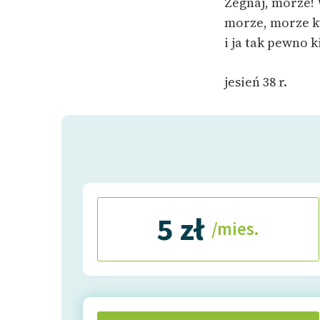
Żegnaj, morze!
morze, morze kw
i ja tak pewno
jesień 38 r.
5 zł
/mies.