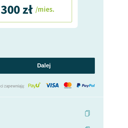
300 zł
/mies.
Dalej
ci zapewniają: