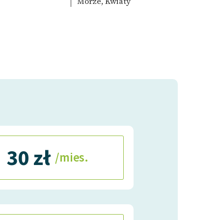
Morze, Kwiaty
30 zł
/mies.