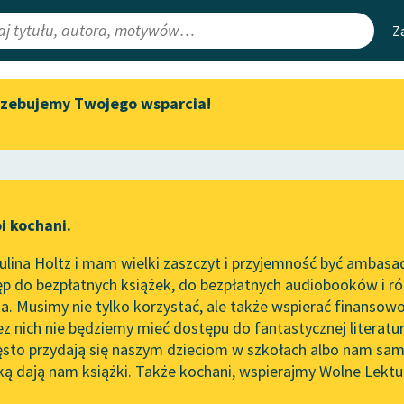
Z
rzebujemy Twojego wsparcia!
Aktualności
Narzędzia
e Lektury
„Prokurator Alicja Horn” do
Mapa Wolnych 
słuchania
irmami
Leśmianator
Byliśmy częścią AI Impact Lab
ewsletter
Przewodnik dla
i kochani.
Zapraszamy na spotkanie
czytających
online z tłumaczkami
lina Holtz i mam wielki zaszczyt i przyjemność być ambasa
literatury skandynawskiej
p do bezpłatnych książek, do bezpłatnych audiobooków i różn
API
Spotkanie z Katarzyną Tunkiel
. Musimy nie tylko korzystać, ale także wspierać finansowo
ce redakcyjne
w Oslo
OAI-PMH
ez nich nie będziemy mieć dostępu do fantastycznej literatu
ęsto przydają się naszym dzieciom w szkołach albo nam sam
102. lata temu zmarł Joseph
Widget Wolnyc
zyński
Conrad
ką dają nam książki. Także kochani, wspierajmy Wolne Lektu
oru
Przypisy
Blog