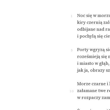
Noc się w morz
1
kiry czernią za
odbijane nad ra
i pochylą się c
Porty wgryzą s
5
roześmieją się 
i miasto w głąb
jak ja, obrazy 
Morze czarne i
załamane twe r
10
w rozpaczy zamg