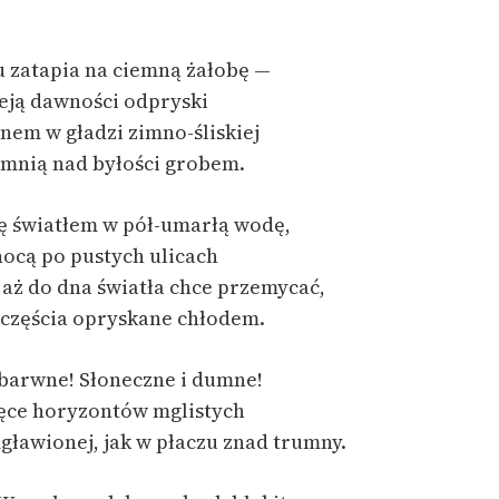
Odkurzamy bohaterów
Szkoła Poezji Wolnych Lektur
u zatapia na ciemną żałobę —
leją dawności odpryski
nem w gładzi zimno-śliskiej
iemnią nad byłości grobem.
ię światłem w pół-umarłą wodę,
nocą po pustych ulicach
, aż do dna światła chce przemycać,
szczęścia opryskane chłodem.
 barwne! Słoneczne i dumne!
ęce horyzontów mglistych
ławionej, jak w płaczu znad trumny.