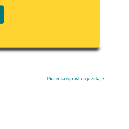
Regulamin biblioteki
macie PDF
Dane fundacji i sprawozdania
finansowe
Regulamin darowizn
Informacja o treściach
wrażliwych
Deklaracja dostępności
Piosenka wprost na przełaj →