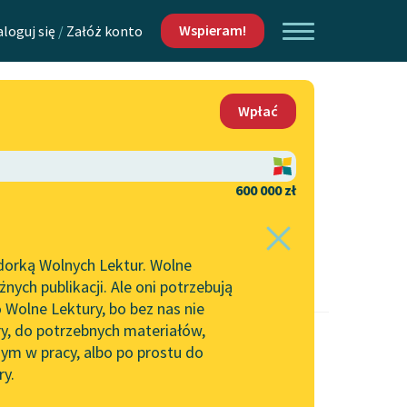
Wspieram!
aloguj się
/
Załóż konto
O nas
Wpłać
Lektur
Kontakt
O projekcie
600 000 zł
 piszących i
Zespół
dorką Wolnych Lektur. Wolne
Zasady wykorzystania
ych publikacji. Ale oni potrzebują
Wolnych Lektur
 Wolne Lektury, bo bez nas nie
Logotypy
ry, do potrzebnych materiałów,
ym w pracy, albo po prostu do
h Lektur
Materiały promocyjne
ry.
Polityka prywatności