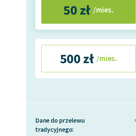
50 zł
/mies.
500 zł
/mies.
Dane do przelewu
tradycyjnego: