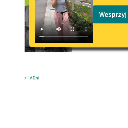
Sonet-morz
Podkasty o książkach
Wesprzyj
← IV.Dni