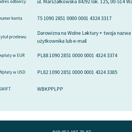
ul. Marszałkowska 84/92 lok. 125, 00-514 
adres odbiorcy
75 1090 2851 0000 0001 4324 3317
numer konta
Darowizna na Wolne Lektury + twoja nazwa
tytuł przelewu
użytkownika lub e-mail
PL88 1090 2851 0000 0001 4324 3374
wpłaty w EUR
PL82 1090 2851 0000 0001 4324 3385
Wpłaty w USD
WBKPPLPP
SWIFT
NIP: 952-187-70-87