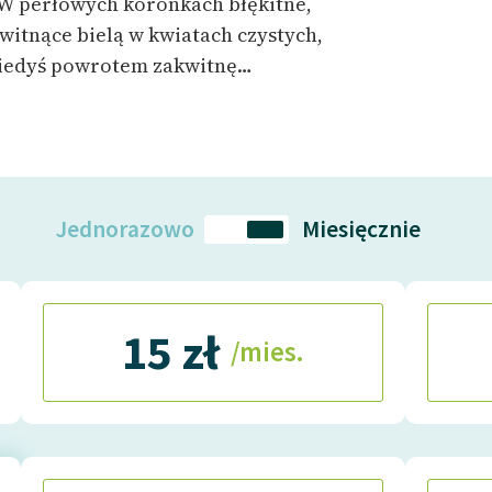
W perłowych koronkach błękitne,
itnące bielą w kwiatach czystych,
 kiedyś powrotem zakwitnę…
Jednorazowo
Miesięcznie
15 zł
/mies.