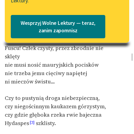
Lektury.
Katalog
Blog
(tłumaczenie) Horatius
: Ody
[1]
Katalog w formacie PDF
Wesprzyj Wolne Lektury — teraz,
Lektury szkolne i klasyka
zanim zapomnisz
literatury do słuchania dla
uczennic i uczniów z
Fuscu!
Człek czysty, przez zbrodnie nie
niepełnosprawnościami
sklęty
E-kolekcja lektur
nie musi nosić mauryjskich pocisków
szkolnych i literatury do
nie trzeba jemu cięciwy napiętej
słuchania dla uczennic i
ni mieczów świstu…
uczniów z
niepełnosprawnościami
Czy to pustynią droga niebezpieczną,
Feministyczne inspiracje.
czy niegościnnym kaukazem górzystym,
Popularyzacja
czy gdzie głęboka rzeka rwie bajeczna
skandynawskiej literatury
Hydaspes
szklisty.
[2]
feministycznej