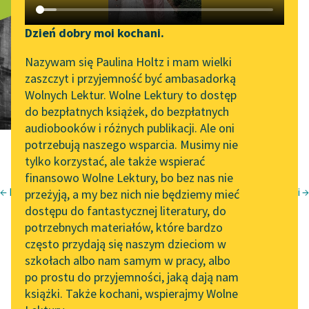
Ad aristum
Katalog DAISY
Zgłoś brak utworu
fuscum
Podkasty o książkach
Dzień dobry moi kochani.
Aktualności
Narzędzia
Nazywam się Paulina Holtz i mam wielki
zaszczyt i przyjemność być ambasadorką
„Prokurator Alicja Horn”
Mapa Wolnych Lektur
Wolnych Lektur. Wolne Lektury to dostęp
do słuchania
do bezpłatnych książek, do bezpłatnych
Leśmianator
audiobooków i różnych publikacji. Ale oni
Byliśmy częścią AI Impact
potrzebują naszego wsparcia. Musimy nie
Przewodnik dla piszących i
Lab
tylko korzystać, ale także wspierać
czytających
finansowo Wolne Lektury, bo bez nas nie
Zapraszamy na spotkanie
← Piosenka wprost na przełaj
Chore myśli →
przeżyją, a my bez nich nie będziemy mieć
online z tłumaczkami
Krzysztof Kamil Baczyński
dostępu do fantastycznej literatury, do
literatury skandynawskiej
API
potrzebnych materiałów, które bardzo
Ad Aristum
Spotkanie z Katarzyną
OAI-PMH
często przydają się naszym dzieciom w
Tunkiel w Oslo
szkołach albo nam samym w pracy, albo
Widget Wolnych Lektur
po prostu do przyjemności, jaką dają nam
102. lata temu zmarł
Fuscum
książki. Także kochani, wspierajmy Wolne
Przypisy
Joseph Conrad