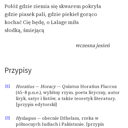
Połóż gdzie ziemia się skwarem pokryła
Zasady wykorzystania
gdzie piasek pali, gdzie piekieł gorąco
Wolnych Lektur
kochać Cię będę, o Lalage miła
słodką, śmiejącą
Logotypy
Materiały promocyjne
wczesna jesień
Polityka prywatności
Regulamin biblioteki
Przypisy
Dane fundacji i
sprawozdania finansowe
[1]
Horatius
—
Horacy
— Quintus Horatius Flaccus
(65–8 p.n.e.), wybitny rzym. poeta liryczny, autor
Regulamin darowizn
liryk, satyr i listów, a także teoretyk literatury.
[przypis edytorski]
Informacja o treściach
wrażliwych
[2]
Hydaspes
— obecnie Dźhelam, rzeka w
Deklaracja dostępności
północnych Indiach i Pakistanie. [przypis