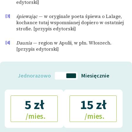
edytorski]
[3]
śpiewając
— w oryginale poeta śpiewa o Lalage,
kochance tutaj wspomnianej dopiero w ostatniej
strofie. [przypis edytorski]
[4]
Daunia
— region w Apulii, w płn. Włoszech.
[przypis edytorski]
Jednorazowo
Miesięcznie
5 zł
15 zł
/mies.
/mies.