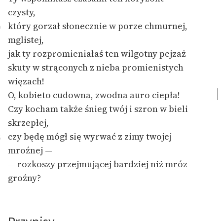
Ręce pełne poezji
czysty,
który gorzał słonecznie w porze chmurnej,
Kolekcje edukacyjne
0
twórców przechodzących
mglistej,
do domeny publicznej,
jak ty rozpromieniałaś ten wilgotny pejzaż
lektur szkolnych oraz
skuty w strąconych z nieba promienistych
Starego Testamentu
więzach!
Odkurzamy bohaterów
O, kobieto cudowna, zwodna auro ciepła!
Czy kocham także śnieg twój i szron w bieli
Szkoła Poezji Wolnych
skrzepłej,
Lektur
czy będę mógł się wyrwać z zimy twojej
5
O nas
mroźnej —
— rozkoszy przejmującej bardziej niż mróz
Kontakt
groźny?
O projekcie
Zespół