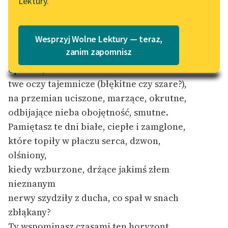
Lektury.
Katalog
Blog
Katalog w formacie PDF
Wesprzyj Wolne Lektury — teraz,
Lektury szkolne i klasyka
zanim zapomnisz
Rzekłbym: twoje spojrzenie okryte
literatury do słuchania dla
oparem,
uczennic i uczniów z
twe oczy tajemnicze (błękitne czy szare?),
niepełnosprawnościami
na przemian uciszone, marzące, okrutne,
E-kolekcja lektur
odbijające nieba obojętność, smutne.
szkolnych i literatury do
Pamiętasz te dni białe, ciepłe i zamglone,
słuchania dla uczennic i
które topiły w płaczu serca, dzwon,
uczniów z
olśniony,
niepełnosprawnościami
kiedy wzburzone, drżące jakimś złem
Feministyczne inspiracje.
nieznanym
Popularyzacja
nerwy szydziły z ducha, co spał w snach
skandynawskiej literatury
zbłąkany?
feministycznej
Ty wspominasz czasami ten horyzont