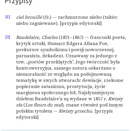
Przypisy
Zasady wykorzystania
[1]
ciel brouillé
(fr.) — zachmurzone niebo (także:
Wolnych Lektur
niebo zagniewane). [przypis edytorski]
Logotypy
[2]
Baudelaire, Charles
(1821–1867) — francuski poeta,
Materiały promocyjne
krytyk sztuki, tłumacz Edgara Allana Poe,
prekursor symbolizmu i poezji nowoczesnej,
Polityka prywatności
parnasista, dekadent. Uznawany za jednego z
tzw. „poetów przeklętych”. Jego twórczość była
Regulamin biblioteki
kontrowersyjna, samego autora oskarżano o
niemoralność ze względu na podejmowaną
Dane fundacji i
tematykę w swych utworach: dewiacje, rzekome
sprawozdania finansowe
popieranie satanizmu, prostytucja, życie
marginesu społecznego itd. Najsłynniejszym
Regulamin darowizn
dziełem Baudelaire'a są wydane w 1857 r.
Kwiaty
zła
(
Les fleurs du mal
), znane również pod innym
Informacja o treściach
polskim tytułem —
Kwiaty grzechu
. [przypis
wrażliwych
edytorski]
Deklaracja dostępności