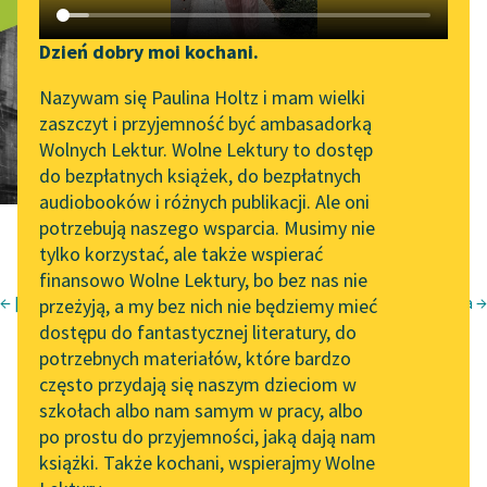
Ciel brouillé
Katalog DAISY
Zgłoś brak utworu
Podkasty o książkach
Dzień dobry moi kochani.
Aktualności
Narzędzia
Nazywam się Paulina Holtz i mam wielki
zaszczyt i przyjemność być ambasadorką
„Prokurator Alicja Horn”
Mapa Wolnych Lektur
Wolnych Lektur. Wolne Lektury to dostęp
do słuchania
do bezpłatnych książek, do bezpłatnych
Leśmianator
audiobooków i różnych publikacji. Ale oni
Byliśmy częścią AI Impact
potrzebują naszego wsparcia. Musimy nie
Przewodnik dla piszących i
Lab
tylko korzystać, ale także wspierać
czytających
finansowo Wolne Lektury, bo bez nas nie
Zapraszamy na spotkanie
← [Tędy, przez wzgórza ciszą zarośnięte...]
Hellada →
przeżyją, a my bez nich nie będziemy mieć
online z tłumaczkami
Krzysztof Kamil Baczyński
dostępu do fantastycznej literatury, do
literatury skandynawskiej
API
Juwenilia II
potrzebnych materiałów, które bardzo
Spotkanie z Katarzyną
OAI-PMH
często przydają się naszym dzieciom w
Ciel brouillé
[1]
Tunkiel w Oslo
szkołach albo nam samym w pracy, albo
Widget Wolnych Lektur
po prostu do przyjemności, jaką dają nam
102. lata temu zmarł
książki. Także kochani, wspierajmy Wolne
Przypisy
(tłum. z Ch. Baudelaire'a
)
Joseph Conrad
[2]