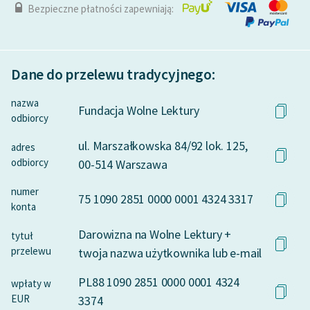
Bezpieczne płatności zapewniają:
Dane do przelewu tradycyjnego:
nazwa
Fundacja Wolne Lektury
odbiorcy
ul. Marszałkowska 84/92 lok. 125,
adres
odbiorcy
00-514 Warszawa
numer
75 1090 2851 0000 0001 4324 3317
konta
Darowizna na Wolne Lektury +
tytuł
przelewu
twoja nazwa użytkownika lub e-mail
PL88 1090 2851 0000 0001 4324
wpłaty w
EUR
3374