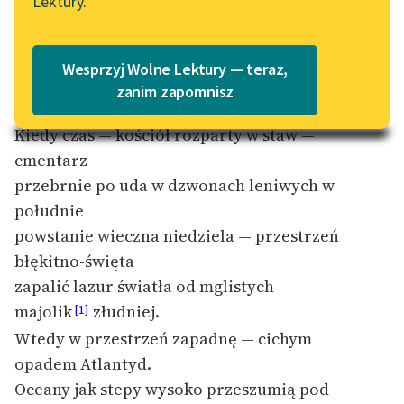
wieczności
Lektury.
Katalog
Blog
Katalog w formacie PDF
Wesprzyj Wolne Lektury — teraz,
Lektury szkolne i klasyka
zanim zapomnisz
literatury do słuchania dla
Kiedy czas — kościół rozparty w staw —
uczennic i uczniów z
niepełnosprawnościami
cmentarz
przebrnie po uda w dzwonach leniwych w
E-kolekcja lektur
południe
szkolnych i literatury do
powstanie wieczna niedziela — przestrzeń
słuchania dla uczennic i
uczniów z
błękitno-święta
niepełnosprawnościami
zapalić lazur światła od mglistych
majolik
złudniej.
[1]
Feministyczne inspiracje.
Popularyzacja
Wtedy w przestrzeń zapadnę — cichym
skandynawskiej literatury
opadem Atlantyd.
feministycznej
Oceany jak stepy wysoko przeszumią pod