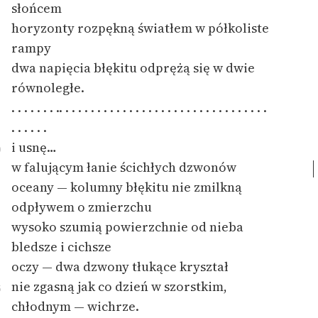
słońcem
Ręce pełne poezji
horyzonty rozpękną światłem w półkoliste
Kolekcje edukacyjne
rampy
twórców przechodzących
dwa napięcia błękitu odprężą się w dwie
do domeny publicznej,
równoległe.
lektur szkolnych oraz
Starego Testamentu
. . . . . . . .. . . . . . . . . . . . . . . . . . . . . . . . . . . . . . . . .
. . . . . .
Odkurzamy bohaterów
i usnę…
0
Szkoła Poezji Wolnych
w falującym łanie ścichłych dzwonów
Lektur
oceany — kolumny błękitu nie zmilkną
odpływem o zmierzchu
O nas
wysoko szumią powierzchnie od nieba
Kontakt
bledsze i cichsze
oczy — dwa dzwony tłukące kryształ
O projekcie
nie zgasną jak co dzień w szorstkim,
5
Zespół
chłodnym — wichrze.