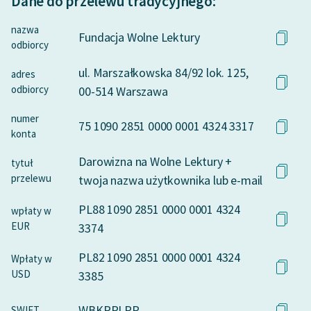
Dane do przelewu tradycyjnego:
nazwa
Fundacja Wolne Lektury
odbiorcy
ul. Marszałkowska 84/92 lok. 125,
adres
odbiorcy
00-514 Warszawa
numer
75 1090 2851 0000 0001 4324 3317
konta
Darowizna na Wolne Lektury +
tytuł
przelewu
twoja nazwa użytkownika lub e-mail
PL88 1090 2851 0000 0001 4324
wpłaty w
EUR
3374
PL82 1090 2851 0000 0001 4324
Wpłaty w
USD
3385
WBKPPLPP
SWIFT