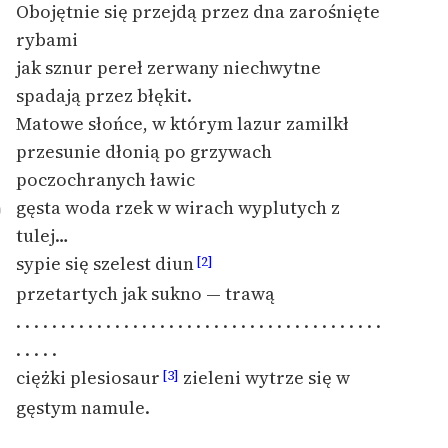
Obojętnie się przejdą przez dna zarośnięte
rybami
Zasady wykorzystania
jak sznur pereł zerwany niechwytne
Wolnych Lektur
spadają przez błękit.
Logotypy
Matowe słońce, w którym lazur zamilkł
Materiały promocyjne
przesunie dłonią po grzywach
poczochranych ławic
Polityka prywatności
gęsta woda rzek w wirach wyplutych z
0
Regulamin biblioteki
tulej…
sypie się szelest diun
[2]
Dane fundacji i
sprawozdania finansowe
przetartych jak sukno — trawą
. . . . . . . . . . . . . . . . . . . . . . . . . . . . . . . . . . . . . . . . .
Regulamin darowizn
. . . . .
Informacja o treściach
ciężki plesiosaur
zieleni wytrze się w
[3]
wrażliwych
gęstym namule.
Deklaracja dostępności