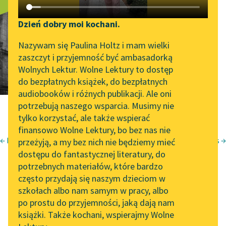
Moment
Katalog DAISY
Zgłoś brak utworu
wieczności
Podkasty o książkach
Dzień dobry moi kochani.
Aktualności
Narzędzia
Nazywam się Paulina Holtz i mam wielki
zaszczyt i przyjemność być ambasadorką
„Prokurator Alicja Horn”
Mapa Wolnych Lektur
Wolnych Lektur. Wolne Lektury to dostęp
do słuchania
do bezpłatnych książek, do bezpłatnych
Leśmianator
audiobooków i różnych publikacji. Ale oni
Byliśmy częścią AI Impact
potrzebują naszego wsparcia. Musimy nie
Przewodnik dla piszących i
Lab
tylko korzystać, ale także wspierać
czytających
finansowo Wolne Lektury, bo bez nas nie
Zapraszamy na spotkanie
← Podróż w naturę
Chrystus →
przeżyją, a my bez nich nie będziemy mieć
online z tłumaczkami
Krzysztof Kamil Baczyński
dostępu do fantastycznej literatury, do
literatury skandynawskiej
API
Juwenilia II
potrzebnych materiałów, które bardzo
Spotkanie z Katarzyną
OAI-PMH
często przydają się naszym dzieciom w
Moment
Tunkiel w Oslo
szkołach albo nam samym w pracy, albo
Widget Wolnych Lektur
po prostu do przyjemności, jaką dają nam
102. lata temu zmarł
książki. Także kochani, wspierajmy Wolne
Przypisy
Joseph Conrad