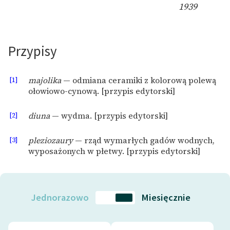
1939
Przypisy
[1]
majolika
— odmiana ceramiki z kolorową polewą
ołowiowo-cynową. [przypis edytorski]
[2]
diuna
— wydma. [przypis edytorski]
[3]
pleziozaury
— rząd wymarłych gadów wodnych,
wyposażonych w płetwy. [przypis edytorski]
Jednorazowo
Miesięcznie