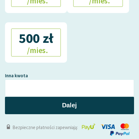
/mies.
/mies.
Zasady wykorzystania
Wolnych Lektur
500 zł
Logotypy
Materiały promocyjne
/mies.
Polityka prywatności
Regulamin biblioteki
Inna kwota
Dane fundacji i
sprawozdania finansowe
Regulamin darowizn
Dalej
Informacja o treściach
wrażliwych
Bezpieczne płatności zapewniają:
Deklaracja dostępności