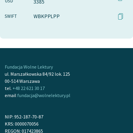
USD
3385
WBKPPLPP
SWIFT
Fundacja Wolne Lektury
ul. Marszałkowska 84/92 lok. 125
00-514 Warszawa
tel.
+48 22 621 30 17
email
fundacja@wolnelektury.pl
NIP: 952-187-70-87
KRS: 0000070056
REGON: 017423865