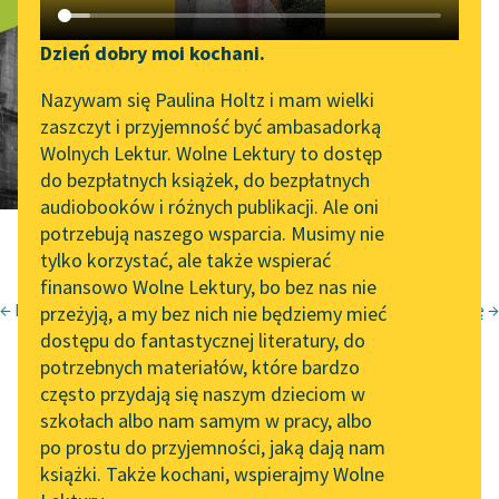
Melancholia
Katalog DAISY
Zgłoś brak utworu
Podkasty o książkach
Dzień dobry moi kochani.
Aktualności
Narzędzia
Nazywam się Paulina Holtz i mam wielki
zaszczyt i przyjemność być ambasadorką
„Prokurator Alicja Horn”
Mapa Wolnych Lektur
Wolnych Lektur. Wolne Lektury to dostęp
do słuchania
do bezpłatnych książek, do bezpłatnych
Leśmianator
audiobooków i różnych publikacji. Ale oni
Byliśmy częścią AI Impact
potrzebują naszego wsparcia. Musimy nie
Przewodnik dla piszących i
Lab
tylko korzystać, ale także wspierać
czytających
finansowo Wolne Lektury, bo bez nas nie
Zapraszamy na spotkanie
← Piosenka księżyca
Podróż w naturę →
przeżyją, a my bez nich nie będziemy mieć
online z tłumaczkami
Krzysztof Kamil Baczyński
dostępu do fantastycznej literatury, do
literatury skandynawskiej
API
Juwenilia II
potrzebnych materiałów, które bardzo
Spotkanie z Katarzyną
OAI-PMH
często przydają się naszym dzieciom w
Melancholia
Tunkiel w Oslo
szkołach albo nam samym w pracy, albo
Widget Wolnych Lektur
po prostu do przyjemności, jaką dają nam
102. lata temu zmarł
książki. Także kochani, wspierajmy Wolne
Przypisy
Joseph Conrad