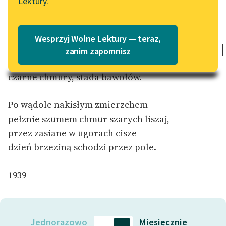
Lektury.
Katalog
Blog
Katalog w formacie PDF
Szary pejzaż tętni kroplami
Wesprzyj Wolne Lektury — teraz,
w rzeki gęste, lśniące jak ołów,
Lektury szkolne i klasyka
zanim zapomnisz
noc przepędza do pustych obór
literatury do słuchania dla
uczennic i uczniów z
czarne chmury, stada bawołów.
niepełnosprawnościami
Po wądole nakisłym zmierzchem
E-kolekcja lektur
pełznie szumem chmur szarych liszaj,
szkolnych i literatury do
słuchania dla uczennic i
przez zasiane w ugorach cisze
uczniów z
dzień brzeziną schodzi przez pole.
niepełnosprawnościami
1939
Feministyczne inspiracje.
Popularyzacja
skandynawskiej literatury
feministycznej
Jednorazowo
Miesięcznie