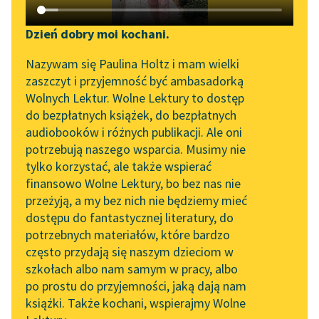
Katalog DAISY
Sortuj:
Zgłoś brak utworu
Podkasty o książkach
Dzień dobry moi kochani.
Aktualności
eseje
Narzędzia
Nazywam się Paulina Holtz i mam wielki
zaszczyt i przyjemność być ambasadorką
„Prokurator Alicja Horn”
Mapa Wolnych Lektur
Wolnych Lektur. Wolne Lektury to dostęp
do słuchania
do bezpłatnych książek, do bezpłatnych
Leśmianator
audiobooków i różnych publikacji. Ale oni
Byliśmy częścią AI Impact
potrzebują naszego wsparcia. Musimy nie
Przewodnik dla piszących i
Lab
tylko korzystać, ale także wspierać
czytających
finansowo Wolne Lektury, bo bez nas nie
Zapraszamy na spotkanie
przeżyją, a my bez nich nie będziemy mieć
online z tłumaczkami
dostępu do fantastycznej literatury, do
literatury skandynawskiej
API
potrzebnych materiałów, które bardzo
Spotkanie z Katarzyną
OAI-PMH
często przydają się naszym dzieciom w
Tunkiel w Oslo
szkołach albo nam samym w pracy, albo
Widget Wolnych Lektur
po prostu do przyjemności, jaką dają nam
102. lata temu zmarł
książki. Także kochani, wspierajmy Wolne
Przypisy
Joseph Conrad