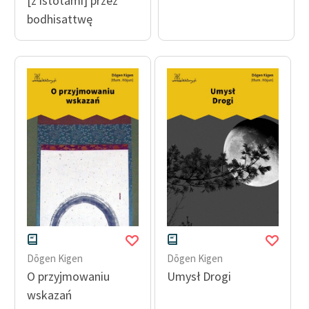
[z istotami] przez
bodhisattwę
Dōgen Kigen
Dōgen Kigen
O przyjmowaniu
Umysł Drogi
wskazań