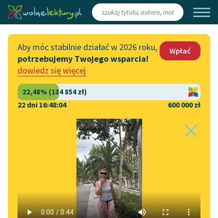
Zaloguj się
/
Załóż konto
Aby móc stabilnie działać w 2026 roku,
Wpłać
potrzebujemy Twojego wsparcia!
Katalog
Włącz się
dowiedz się więcej
Lektury szkolne
Wesprzyj Wolne Lektury
Książki
Współpraca z firmami
22 dni 16:48:03
600 000 zł
Autorki i autorzy
Zapisz się na newsletter
Strona główna
Katalog
Gatunek
Audiobooki
Przekaż 1,5%
Esej
Kolekcje tematyczne
Włącz się w prace
NOWOŚCI
redakcyjne
Motywy literackie
Zgłoś błąd