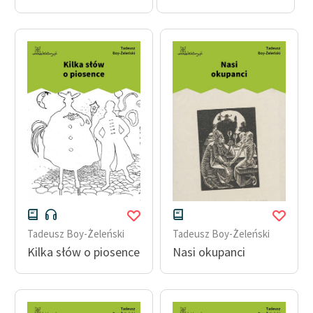
Zasady wykorzystania
Wolnych Lektur
Logotypy
Materiały promocyjne
Polityka prywatności
Regulamin biblioteki
Dane fundacji i
sprawozdania finansowe
Regulamin darowizn
Tadeusz Boy-Żeleński
Tadeusz Boy-Żeleński
Kilka słów o piosence
Nasi okupanci
Informacja o treściach
wrażliwych
Deklaracja dostępności