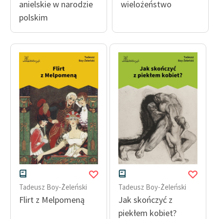
anielskie w narodzie
wielożeństwo
Ręce pełne poezji
polskim
Kolekcje edukacyjne
twórców przechodzących
do domeny publicznej,
lektur szkolnych oraz
Starego Testamentu
Odkurzamy bohaterów
Szkoła Poezji Wolnych
Lektur
O nas
Kontakt
O projekcie
Tadeusz Boy-Żeleński
Tadeusz Boy-Żeleński
Flirt z Melpomeną
Jak skończyć z
Zespół
piekłem kobiet?