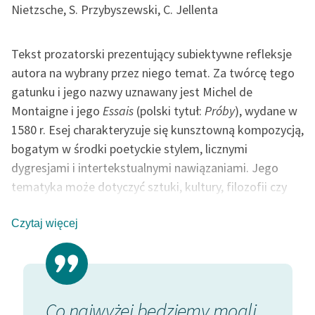
Nietzsche, S. Przybyszewski, C. Jellenta
Tekst prozatorski prezentujący subiektywne refleksje
autora na wybrany przez niego temat. Za twórcę tego
gatunku i jego nazwy uznawany jest Michel de
Montaigne i jego
Essais
(polski tytuł:
Próby
), wydane w
1580 r. Esej charakteryzuje się kunsztowną kompozycją,
bogatym w środki poetyckie stylem, licznymi
dygresjami i intertekstualnymi nawiązaniami. Jego
tematyka może dotyczyć sztuki, kultury, filozofii czy
kwestii społecznych.
Czytaj więcej
 i
Co najwyżej będziemy mogli
Flaube