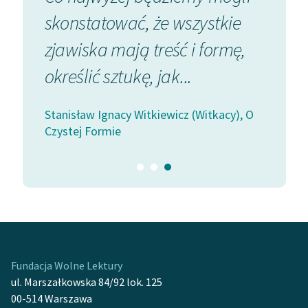
 w
skonstatować, że wszystkie
lat
Pa
 klas
zjawiska mają treść i formę,
miał 
określić sztukę, jak...
obrazę
eczór
Stanisław Ignacy Witkiewicz (Witkacy), O
Tadeusz 
Czystej Formie
Fundacja Wolne Lektury
ul. Marszałkowska 84/92 lok. 125
00-514 Warszawa